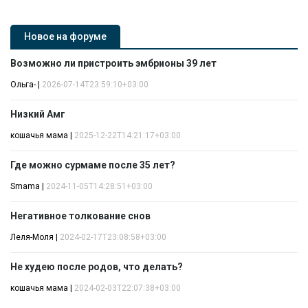
Новое на форуме
Возможно ли пристроить эмбрионы 39 лет
Ольга-
|
2026-07-14T23:59:10+03:00
Низкий Амг
кошачья мама
|
2025-12-22T14:21:17+03:00
Где можно сурмаме после 35 лет?
Smama
|
2024-11-05T14:28:51+03:00
Негативное толкование снов
Леля-Моля
|
2024-02-17T23:08:58+03:00
Не худею после родов, что делать?
кошачья мама
|
2024-02-03T22:07:38+03:00