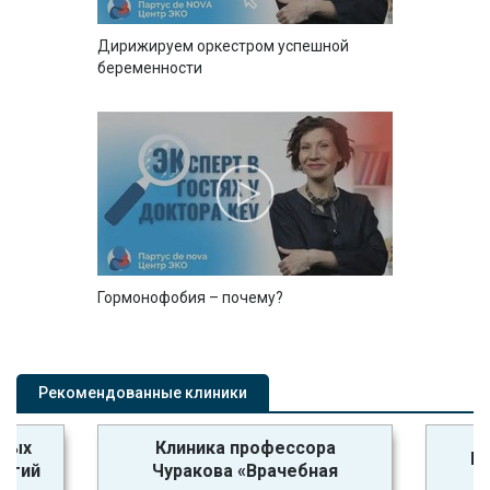
Дирижируем оркестром успешной
беременности
Гормонофобия – почему?
Рекомендованные клиники
ьных
Клиника профессора
Кл
логий
Чуракова «Врачебная