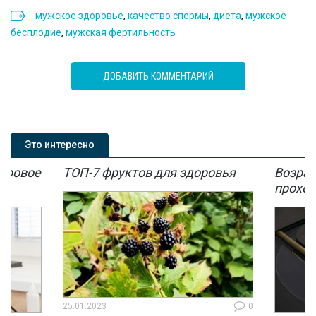
мужское здоровье
,
качество спермы
,
диета
,
мужское
бесплодие
,
мужская фертильность
ДОБАВИТЬ КОММЕНТАРИЙ
Это интересно
мировое
ТОП-7 фруктов для здоровья
Возрас
мы
проход
25.01.2023
0