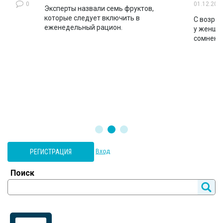
0
01.12.202
Эксперты назвали семь фруктов,
которые следует включить в
ло
С возрас
еженедельный рацион.
во
у женщин
сомнени
РЕГИСТРАЦИЯ
Вход
Поиск