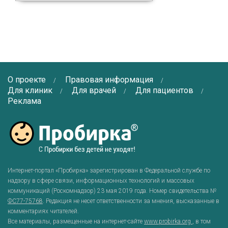
О проекте
Правовая информация
Для клиник
Для врачей
Для пациентов
Реклама
Интернет-портал «Пробирка» зарегистрирован в Федеральной службе по
надзору в сфере связи, информационных технологий и массовых
коммуникаций (Роскомнадзор) 23 мая 2019 года. Номер свидетельства №
ФС77-75768
. Редакция не несет ответственности за мнения, высказанные в
комментариях читателей.
Все материалы, размещенные на интернет-сайте
www.probirka.org
, в том