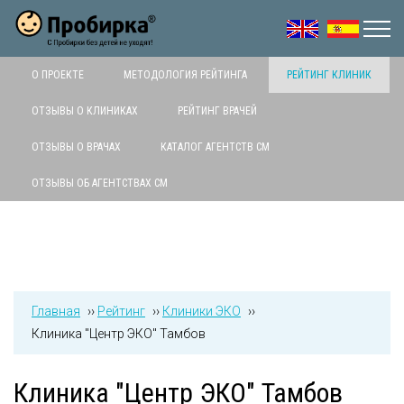
Jump to navigation
О ПРОЕКТЕ
МЕТОДОЛОГИЯ РЕЙТИНГА
РЕЙТИНГ КЛИНИК
ОТЗЫВЫ О КЛИНИКАХ
РЕЙТИНГ ВРАЧЕЙ
ОТЗЫВЫ О ВРАЧАХ
КАТАЛОГ АГЕНТСТВ СМ
ОТЗЫВЫ ОБ АГЕНТСТВАХ СМ
Главная
››
Рейтинг
››
Клиники ЭКО
››
Клиника "Центр ЭКО" Тамбов
Клиника "Центр ЭКО" Тамбов