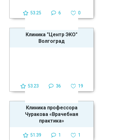
53.25
6
0
Клиника "Центр ЭКО"
Волгоград
53.23
36
19
Клиника профессора
Чуракова «Врачебная
практика»
51.39
1
1