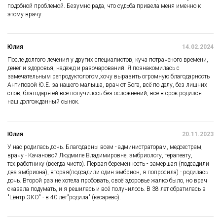
подобной проблемой. Безумно рада, что судьба привела меня именно к
этому врачу.
Юлия
14.02.2024
После долгого лечения у других специалистов, куча потраченого времени,
денег и здоровья, надежд и разочарований. Я познакомилась с
замечательным репродуктологом,хочу выразить огромную благодарность
Антиповой Ю.Е. за нашего малыша, врач от Бога, всё по делу, без лишних
слов, благодаря ей всё получилось без осложнений, всё в срок родился
наш долгожданный сынок.
Юлия
20.11.2023
У нас родилась дочь. Благодарны всем - администраторам, медсестрам,
врачу - Качановой Людмиле Владимировне, эмбриологу, терапевту,
тех.работнику (всегда чисто). Первая беременность - замершая (подсадили
два эмбриона), вторая(подсадили один эмбрион, я попросила) - родилась
дочь. Второй раз не хотела пробовать, своё здоровье жалко было, но врач
сказала подумать, и я решилась и всё получилось. В 38 лет обратилась в
"Центр ЭКО" - в 40 лет"родила" (кесарево).