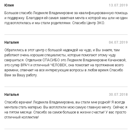
Юлия
13.07.2019
Большое спасибо Людмиле Владимировне за квалифицированную помощь
и поддержку. Благодаря ей самая заветная мечта к которой мы шли не один
год воплотилась и мы стали родителями. Спасибо Центр ЭКО.
Наталия
04.07.2019
Обратились в этот центр с большой надеждой на чудо, и Вы знаете, там
работают очень хорошие специалисты, которые помогают этому чуду
свершиться. Отдельное СПАСИБО это Людмиле Владимировне Качановой,
это супер ВРАЧ и отличный ЧЕЛОВЕК, она помогает на протяжение всего
времени, отвечает на все интересующие вопросы в любое время.Спасибо
Вам за Вашу работу.
Наталья
30.07.2018
Спасибо врачам! Людмила Владимировна, вы стали мне родной! Я всегда
мечтала стать матерью. Вы воплотили мою самую главную мечту. Сейчас я
на пятом месяце. Спасибо за самое большое в жизни счастье! У вас просто
отличный коллектив!