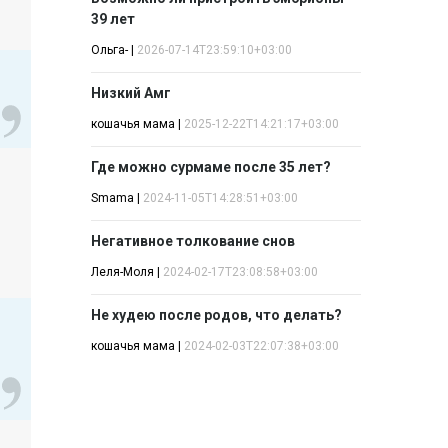
39 лет
Ольга-
|
2026-07-14T23:59:10+03:00
Низкий Амг
кошачья мама
|
2025-12-22T14:21:17+03:00
Где можно сурмаме после 35 лет?
Smama
|
2024-11-05T14:28:51+03:00
Негативное толкование снов
Леля-Моля
|
2024-02-17T23:08:58+03:00
Не худею после родов, что делать?
кошачья мама
|
2024-02-03T22:07:38+03:00