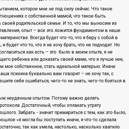
танием, которое мне не под силу сейчас. Что такое
тношениях с собственной мамой, что такое быть
 своей родительской семье. И то, что мы выносим из
тавления, опыт – все это ложится фундаментом в наше
атеринстве. Всегда будет что-то, что я беру с собой в
и будет что-то, что я не хочу брать, что не подходит. Но
огласиться как есть – это было в моем опыте, я не
щего ребенка или доказать своей маме, что я лучше нее,
ем мое собственное, стать идеальной матерью. Иначе
аша психика буквально вам говорит – не хочу так, с
шите себе ошибаться, чего-то не знать, чего-то бояться в
ым неудачным опытом. Потому важно делать
отокола. Достаточный, чтобы оплакать утрату
ошлого. Забрать - значит примириться с тем, как это было,
ошлое «я могла бы поступить иначе, я что-то сделала
достаточно, так как умела, настолько, насколько хватило