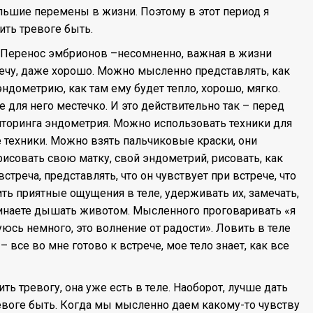
ольшие перемены в жизни. Поэтому в этот период я
ить тревоге быть.
. Перенос эмбрионов –несомненно, важная в жизни
речу, даже хорошо. Можно мысленно представлять, как
дометрию, как там ему будет тепло, хорошо, мягко.
е для него местечко. И это действительно так – перед
иторинга эндометрия. Можно использовать техники для
 техники. Можно взять пальчиковые краски, они
рисовать свою матку, свой эндометрий, рисовать, как
стреча, представлять, что он чувствует при встрече, что
ить приятные ощущения в теле, удерживать их, замечать,
ачинаете дышать животом. Мысленного проговаривать «я
уюсь немного, это волнение от радости». Ловить в теле
 все во мне готово к встрече, мое тело знает, как все
ть тревогу, она уже есть в теле. Наоборот, лучше дать
евоге быть. Когда мы мысленно даем какому-то чувству