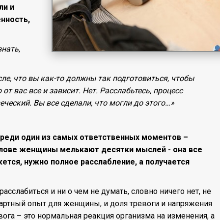
ли и
енность,
знать,
ле, что вы как-то должны так подготовиться, чтобы
от вас все и зависит. Нет. Расслабьтесь, процесс
веческий. Вы все сделали, что могли до этого…»
переди один из самых ответственных моментов –
олове женщины мелькают десятки мыслей - она все
тся, нужно полное расслабление, а получается
асслабиться и ни о чем не думать, словно ничего нет, не
дартный опыт для женщины, и доля тревоги и напряжения
вога – это нормальная реакция организма на изменения, а