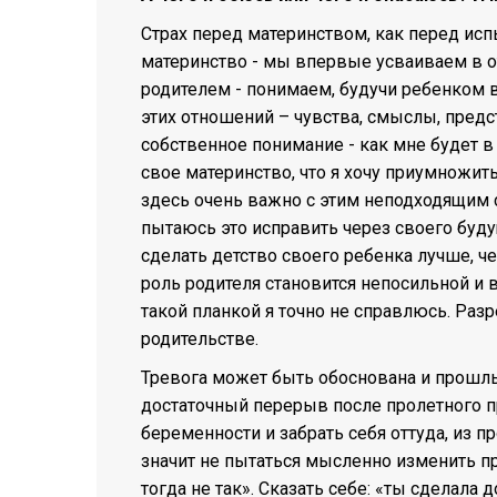
Страх перед материнством, как перед испы
материнство - мы впервые усваиваем в о
родителем - понимаем, будучи ребенком в
этих отношений – чувства, смыслы, предс
собственное понимание - как мне будет в м
свое материнство, что я хочу приумножить, 
здесь очень важно с этим неподходящим с
пытаюсь это исправить через своего буду
сделать детство своего ребенка лучше, ч
роль родителя становится непосильной и в
такой планкой я точно не справлюсь. Разре
родительстве.
Тревога может быть обоснована и прошл
достаточный перерыв после пролетного пр
беременности и забрать себя оттуда, из пр
значит не пытаться мысленно изменить пр
тогда не так». Сказать себе: «ты сделала 