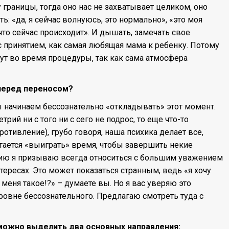
границы, тогда оно нас не захватывает целиком, оно
ь: «да, я сейчас волнуюсь, это нормально», «это моя
, что сейчас происходит». И дышать, замечать свое
с принятием, как самая любящая мама к ребенку. Потому
ут во время процедуры, так как сама атмосфера
 перед переносом?
мы начинаем бессознательно «откладывать» этот момент.
рий ни с того ни с сего не подрос, то еще что-то
ротивление), грубо говоря, наша психика делает все,
ытается «выиграть» время, чтобы завершить некие
ию я призываю всегда относиться с большим уважением
тересах. Это может показаться странным, ведь «я хочу
 меня такое!?» – думаете вы. Но я вас уверяю это
уровне бессознательного. Предлагаю смотреть туда с
 можно выделить два основных направления: