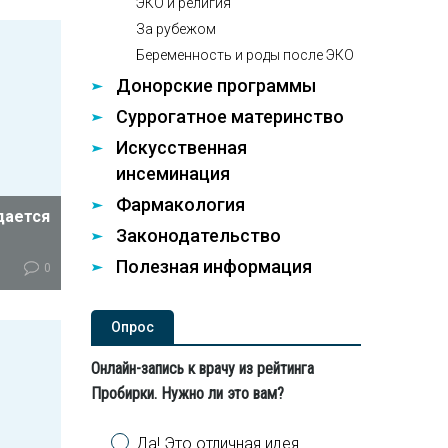
ЭКО и религия
За рубежом
Беременность и роды после ЭКО
Донорские программы
Суррогатное материнство
Искусственная
инсеминация
Фармакология
дается
Законодательство
Полезная информация
0
, с
о почти
Опроc
РТ.
ждается
Онлайн-запись к врачу из рейтинга
Пробирки. Нужно ли это вам?
Варианты
Да! Это отличная идея