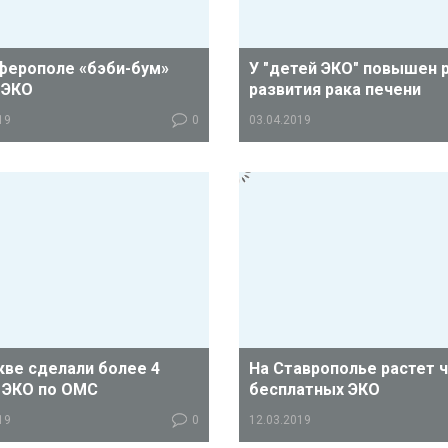
ферополе «бэби-бум»
У "детей ЭКО" повышен 
 ЭКО
развития рака печени
19
0
03.04.2019
ла года роддоме №2 родилось
Однако специалисты говорят,
н и одна тройня. Эти данные
поводов для беспокойства не
раза превышают
годние показатели.
кве сделали более 4
На Ставрополье растет 
 ЭКО по ОМС
бесплатных ЭКО
19
0
12.03.2019