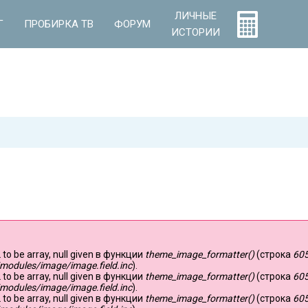
ЛИЧНЫЕ
Г
ПРОБИРКА ТВ
ФОРУМ
ИСТОРИИ
 to be array, null given в функции
theme_image_formatter()
(строка
60
modules/image/image.field.inc
).
 to be array, null given в функции
theme_image_formatter()
(строка
60
modules/image/image.field.inc
).
 to be array, null given в функции
theme_image_formatter()
(строка
60