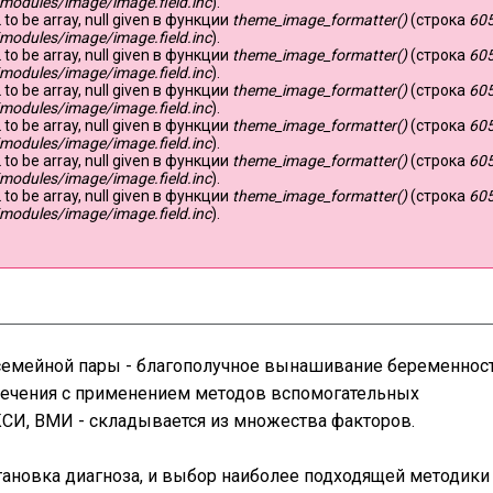
modules/image/image.field.inc
).
 to be array, null given в функции
theme_image_formatter()
(строка
60
modules/image/image.field.inc
).
 to be array, null given в функции
theme_image_formatter()
(строка
60
modules/image/image.field.inc
).
 to be array, null given в функции
theme_image_formatter()
(строка
60
modules/image/image.field.inc
).
 to be array, null given в функции
theme_image_formatter()
(строка
60
modules/image/image.field.inc
).
 to be array, null given в функции
theme_image_formatter()
(строка
60
modules/image/image.field.inc
).
 to be array, null given в функции
theme_image_formatter()
(строка
60
modules/image/image.field.inc
).
 семейной пары - благополучное вынашивание беременност
лечения с применением методов вспомогательных
КСИ, ВМИ - складывается из множества факторов.
тановка диагноза, и выбор наиболее подходящей методики