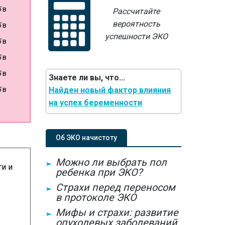
5
в
Рассчитайте
вероятность
5
в
успешности ЭКО
5
в
5
в
5
в
Знаете ли вы, что...
5
в
Найден новый фактор влияния
на успех беременности
Об ЭКО начистоту
Можно ли выбрать пол
и и
ребенка при ЭКО?
Страхи перед переносом
в протоколе ЭКО
Мифы и страхи: развитие
опухолевых заболеваний