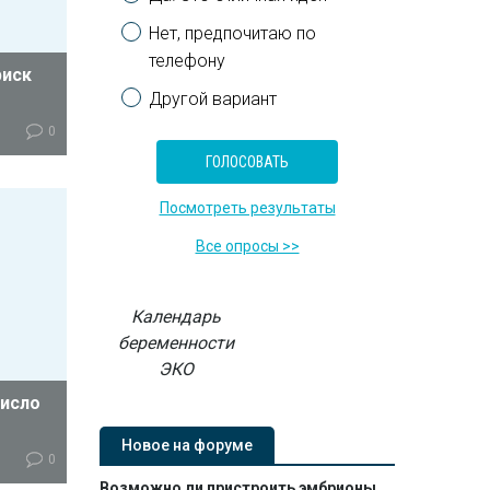
Нет, предпочитаю по
телефону
риск
Другой вариант
0
 что
т.
Посмотреть результаты
Все опросы >>
Календарь
беременности
ЭКО
число
Новое на форуме
0
Возможно ли пристроить эмбрионы