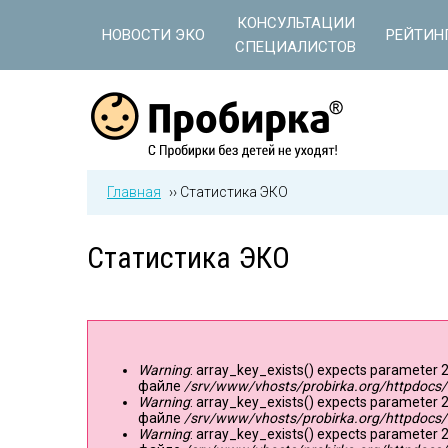
Jump to navigation
КОНСУЛЬТАЦИИ
НОВОСТИ ЭКО
РЕЙТИН
СПЕЦИАЛИСТОВ
Главная
››
Статистика ЭКО
Статистика ЭКО
Warning
: array_key_exists() expects parameter 2
Сообщение об ошибке
файле
/srv/www/vhosts/probirka.org/httpdocs/
Warning
: array_key_exists() expects parameter 2
файле
/srv/www/vhosts/probirka.org/httpdocs/
Warning
: array_key_exists() expects parameter 2