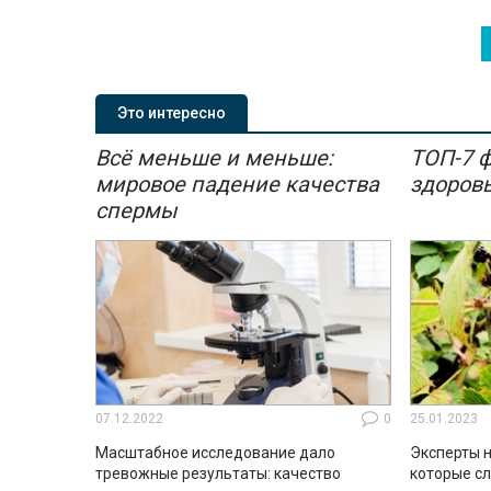
На конец февраля 2019 года в
Число 
Башкирии 846 пациенток стоят в
2018 го
очереди на бесплатное ЭКО.
раза по
Это интересно
Всё меньше и меньше:
ТОП-7 
мировое падение качества
здоров
спермы
07.12.2022
0
25.01.2023
Масштабное исследование дало
Эксперты н
тревожные результаты: качество
которые с