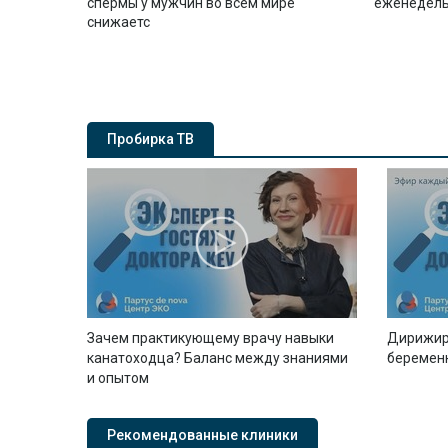
спермы у мужчин во всем мире
еженедель
снижаетс
Пробирка ТВ
Зачем практикующему врачу навыки
Дирижир
канатоходца? Баланс между знаниями
беремен
и опытом
Рекомендованные клиники