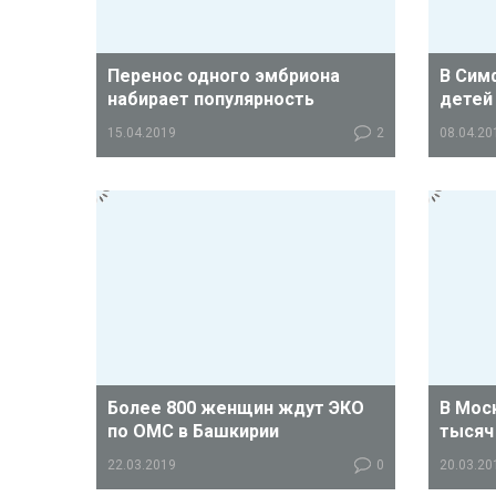
Перенос одного эмбриона
В Сим
набирает популярность
детей
15.04.2019
2
08.04.20
А также растет число женщин,
С нача
замораживающих свои яйцеклетки
10 двое
«на будущее».
в два 
прошло
Более 800 женщин ждут ЭКО
В Мос
по ОМС в Башкирии
тысяч
22.03.2019
0
20.03.20