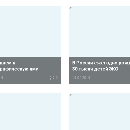
даем в
В России ежегодно рож
рафическую яму
30 тысяч детей ЭКО
19
0
19.04.2019
ным Минздрава Хабаровского
По данным регистра ВРТ РАРЧ
оличество бесплодных пар в
1995 года в России выполнен
е существенно превышает
800 тысяч лечебных циклов В
ссийский показатель.
Ежегодно в нашей стране ро
порядка 30 тысяч детей ЭКО.