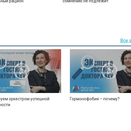
ный рацион.
сомнению не подлежит.
Все 
уем оркестром успешной
Гормонофобия – почему?
ности