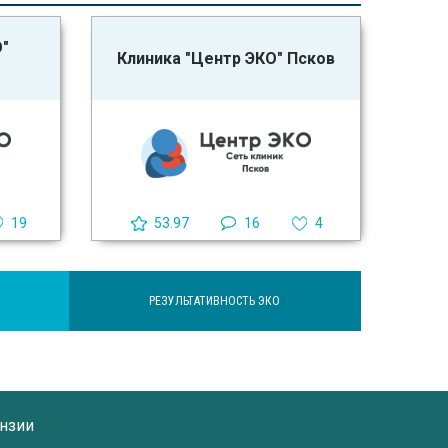
О"
Клиника "Центр ЭКО" Псков
19
53.97
16
4
РЕЗУЛЬТАТИВНОСТЬ ЭКО
нзии