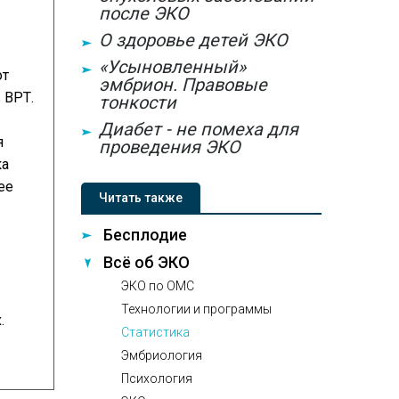
после ЭКО
О здоровье детей ЭКО
«Усыновленный»
от
эмбрион. Правовые
 ВРТ.
тонкости
Диабет - не помеха для
я
проведения ЭКО
ка
ее
Читать также
Бесплодие
Всё об ЭКО
ЭКО по ОМС
Технологии и программы
.
Статистика
Эмбриология
Психология