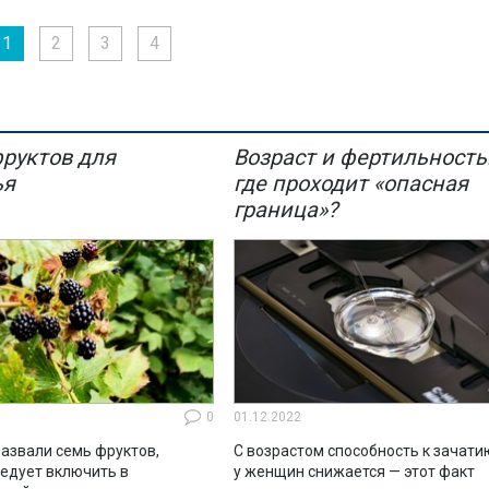
бесплатных ЭКО в Москве в
С каждым годом процедура
ду выросло более, чем в три
экстракорпорального
1
2
3
4
 сравнению с 2015 годом.
оплодотворения становится
доступнее для пациентов,
страдающих от бесплодия.
фруктов для
Возраст и фертильность
ья
где проходит «опасная
граница»?
0
01.12.2022
азвали семь фруктов,
С возрастом способность к зачати
ледует включить в
у женщин снижается — этот факт