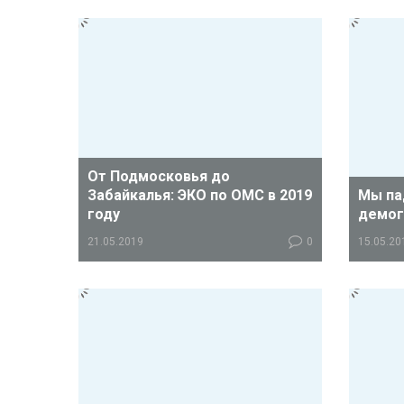
От Подмосковья до
Забайкалья: ЭКО по ОМС в 2019
Мы па
году
демог
21.05.2019
0
15.05.20
В большинстве регионов число
По дан
бесплатных программ ЭКО в 2019
края, к
году увеличено.
регион
общеро