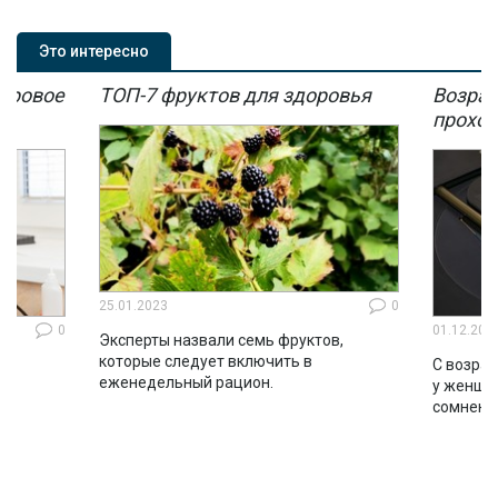
Это интересно
мировое
ТОП-7 фруктов для здоровья
Возрас
мы
проход
25.01.2023
0
0
01.12.202
Эксперты назвали семь фруктов,
которые следует включить в
ло
С возрас
еженедельный рацион.
во
у женщин
сомнени