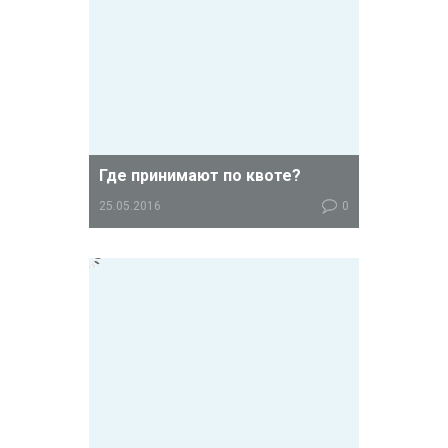
107н ). Список женских консультаций
по административным округам г.
Москвы – здесь .
Где принимают по квоте?
25.05.2016
0
Решение о выдаче направления на
ЭКО по квоте принимает
региональная Комиссия Минздрава,
которая получает пакет Ваших
документов от врачебной Комиссии
районной женской консультации.