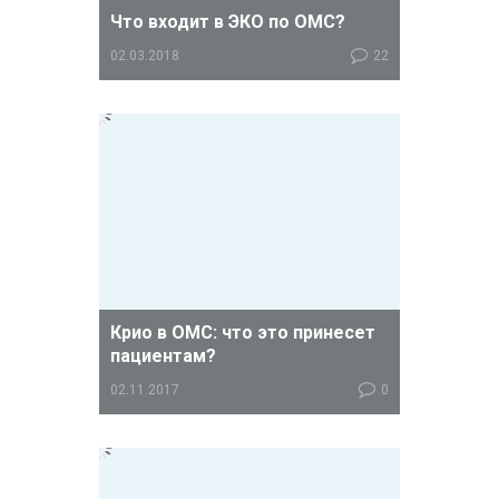
Что входит в ЭКО по ОМС?
02.03.2018
22
В программу ЭКО по ОМС в 2018 году
были внесены дополнения.
Крио в ОМС: что это принесет
пациентам?
02.11.2017
0
Минздрав России планирует внести
в базовую программу
экстракорпорального
оплодотворения, финансируемую за