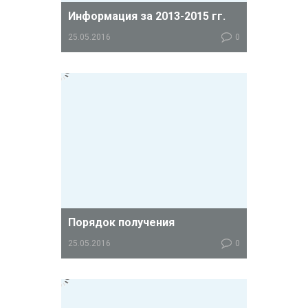
Информация за 2013-2015 гг.
25.05.2016
0
ЭКО по квоте 2013 – 2014 гг.
Согласно Приказу
Минздравсоцразвития Российской
Федерации от 28.12.2011 №1689 ,
ЭКО по квоте можно получить за
счет финансирования из
государственного бюджета. В
зависимости от региона, одна пара
может получить не более 1-2 квот.
Порядок получения
25.05.2016
0
Шаг 1. Обратитесь в женскую
консультацию по месту жительства (
п. 7 Порядка, утв. Приказом
Минздрава России от 30.08.2012 N