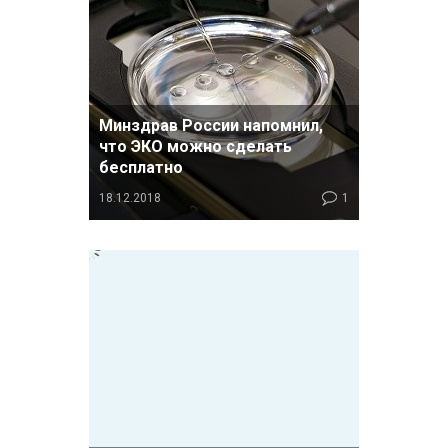
Минздрав России напомнил,
что ЭКО можно сделать
бесплатно
18.12.2018
1
И сделал это в памятке для граждан
о гарантиях бесплатного оказания
медицинской помощи. Процедура
экстракорпорального
оплодотворения обозначена в
пункте 1.4.