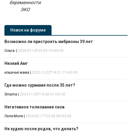
беременности
ЭКО
Новое на форуме
Возможно ли пристроить эмбрионы 39 лет
Ольга-
|
2026-07-14T23:59:10+03:00
Низкий Амг
кошачья мама
|
2025-12-22T14:21:17+03:00
Где можно сурмаме после 35 лет?
Smama
|
2024-11-05T14:28:51+03:00
Негативное толкование снов
Леля-Моля
|
2024-02-17T23:08:58+03:00
Не худею после родов, что делать?