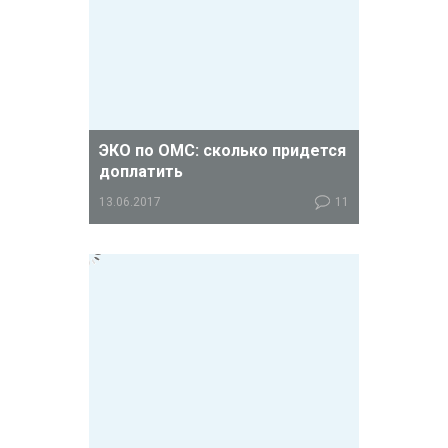
счет обязательного медицинского
страхования (ОМС), процедуры
криоконсервации (заморозки)
эмбрионов и внутриматочного
введения криоконсервированных
эмбрионов. Сейчас пациенткам
приходится оплачивать эти
процедуры за свой счет.
ЭКО по ОМС: сколько придется
доплатить
13.06.2017
11
В 2017 год Минздрав планирует
довести количество циклов ЭКО,
проведенных за счет средств ОМС,
до 62 тыс. – на 30% больше, чем в
2016 году.