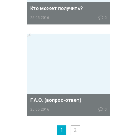
Кто может получить?
25.05.2016
0
Согласно Приказу Минздрава России
N 565н от 12 августа 2013 г. «Об
утверждении перечня видов
высокотехнологичной медицинской
помощи» , ЭКО по квоте могут
получить пациенты со следующим
диагнозом:
F.A.Q. (вопрос-ответ)
25.05.2016
0
Ответы на наиболее важные
вопросы, касающиеся процедуры
1
2
ЭКО за счет средств ОМС.