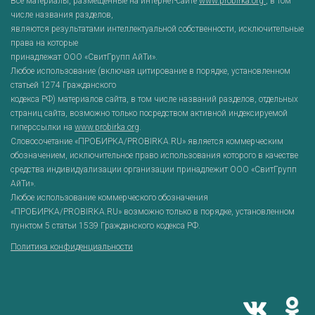
Все материалы, размещенные на интернет-сайте
www.probirka.org
, в том
числе названия разделов,
являются результатами интеллектуальной собственности, исключительные
права на которые
принадлежат ООО «СвитГрупп АйТи».
Любое использование (включая цитирование в порядке, установленном
статьей 1274 Гражданского
кодекса РФ) материалов сайта, в том числе названий разделов, отдельных
страниц сайта, возможно только посредством активной индексируемой
гиперссылки на
www.probirka.org
.
Словосочетание «ПРОБИРКА/PROBIRKA.RU» является коммерческим
обозначением, исключительное право использования которого в качестве
средства индивидуализации организации принадлежит ООО «СвитГрупп
АйТи».
Любое использование коммерческого обозначения
«ПРОБИРКА/PROBIRKA.RU» возможно только в порядке, установленном
пунктом 5 статьи 1539 Гражданского кодекса РФ.
Политика конфиденциальности