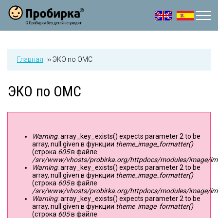
Jump to navigation
Главная
››
ЭКО по ОМС
ЭКО по ОМС
Warning
: array_key_exists() expects parameter 2 to be
Сообщение об ошибке
array, null given в функции
theme_image_formatter()
(строка
605
в файле
/srv/www/vhosts/probirka.org/httpdocs/modules/image/imag
Warning
: array_key_exists() expects parameter 2 to be
array, null given в функции
theme_image_formatter()
(строка
605
в файле
/srv/www/vhosts/probirka.org/httpdocs/modules/image/imag
Warning
: array_key_exists() expects parameter 2 to be
array, null given в функции
theme_image_formatter()
(строка
605
в файле