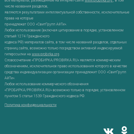
Все материалы, размещенные на интернет-сайте
www.probirka.org
, в том
числе названия разделов,
являются результатами интеллектуальной собственности, исключительные
права на которые
принадлежат ООО «СвитГрупп АйТи».
Любое использование (включая цитирование в порядке, установленном
статьей 1274 Гражданского
кодекса РФ) материалов сайта, в том числе названий разделов, отдельных
страниц сайта, возможно только посредством активной индексируемой
гиперссылки на
www.probirka.org
.
Словосочетание «ПРОБИРКА/PROBIRKA.RU» является коммерческим
обозначением, исключительное право использования которого в качестве
средства индивидуализации организации принадлежит ООО «СвитГрупп
АйТи».
Любое использование коммерческого обозначения
«ПРОБИРКА/PROBIRKA.RU» возможно только в порядке, установленном
пунктом 5 статьи 1539 Гражданского кодекса РФ.
Политика конфиденциальности