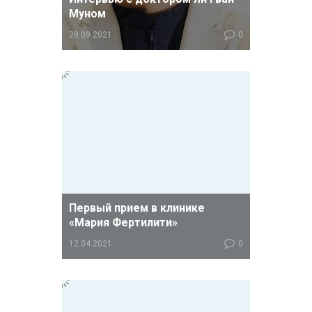
Муном
29.09.2021
0
Предлагаем вашему вниманию
интервью с ведущим
репродуктологом клиники "Мария
Фертилити".
Первый прием в клинике
«Мария Фертилити»
12.04.2021
0
Уважаемые пациенты! Для записи
на прием к врачу в клинике «Мария
Фертилити» вам потребуется
предоставить следующую