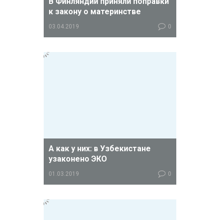
В Финляндии приняли поправки
к закону о материнстве
03.04.2019
0
Новый закон, расширяющий права
однополых женских пар, приняли в
Финляндии.
А как у них: в Узбекистане
узаконено ЭКО
01.03.2019
0
Сенат республики утвердил закон
"Об охране репродуктивного
здоровья граждан".