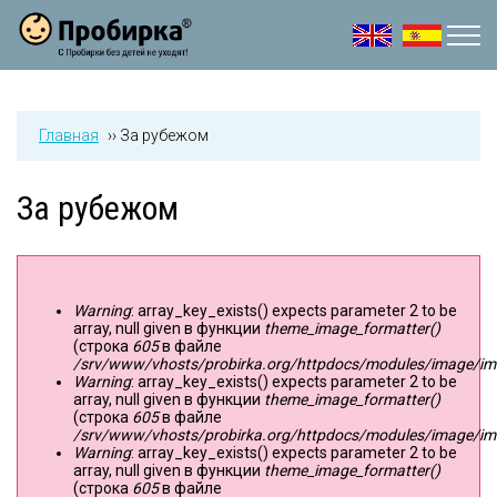
Jump to navigation
Главная
››
За рубежом
За рубежом
Warning
: array_key_exists() expects parameter 2 to be
Сообщение об ошибке
array, null given в функции
theme_image_formatter()
(строка
605
в файле
/srv/www/vhosts/probirka.org/httpdocs/modules/image/imag
Warning
: array_key_exists() expects parameter 2 to be
array, null given в функции
theme_image_formatter()
(строка
605
в файле
/srv/www/vhosts/probirka.org/httpdocs/modules/image/imag
Warning
: array_key_exists() expects parameter 2 to be
array, null given в функции
theme_image_formatter()
(строка
605
в файле