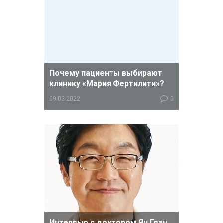
Почему пациенты выбирают
клинику «Мария Фертилити»?
09.03.2022
0
История сети клиник «Мария
Фертилити» (Maria Fertility) началась
в 1967 году, когда в районе
Синсольдон в Сеуле открылась
первая небольшая клиника
акушерства и гинекологии.
Интервью с доктором Ян Гван