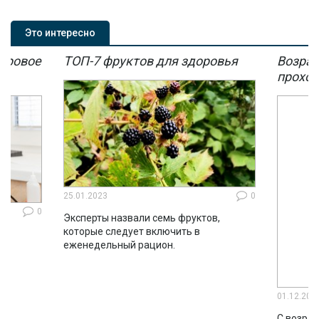
корректировок.
Это интересно
мировое
ТОП-7 фруктов для здоровья
Возрас
мы
проход
25.01.2023
0
0
Эксперты назвали семь фруктов,
которые следует включить в
ло
еженедельный рацион.
во
01.12.202
С возрас