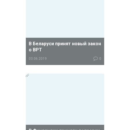
информацию:
В Беларуси принят новый закон
о ВРТ
03.06.2019
0
Парламент республики во втором
чтении принял новую редакцию
закона "О вспомогательных
репродуктивных технологиях".