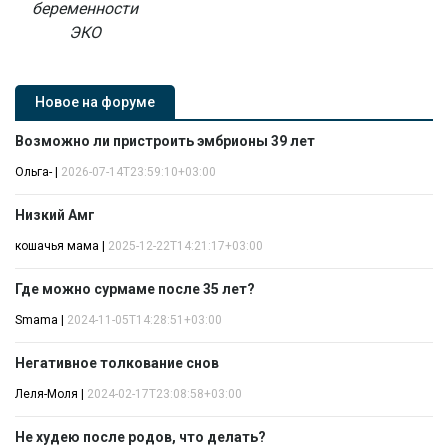
беременности
ЭКО
Новое на форуме
Возможно ли пристроить эмбрионы 39 лет
Ольга-
|
2026-07-14T23:59:10+03:00
Низкий Амг
кошачья мама
|
2025-12-22T14:21:17+03:00
Где можно сурмаме после 35 лет?
Smama
|
2024-11-05T14:28:51+03:00
Негативное толкование снов
Леля-Моля
|
2024-02-17T23:08:58+03:00
Не худею после родов, что делать?