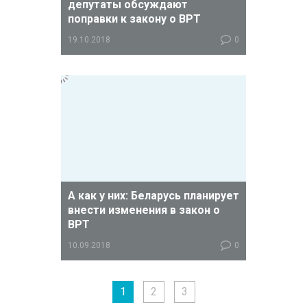
депутаты обсуждают
поправки к закону о ВРТ
19.10.2018
0
Предыдущий закон был принят в
2012 году, и за последние шесть лет
практики ВРТ специалисты
столкнулись с необходимостью
внесения изменений в документ.
Основных изменений — шесть
А как у них: Беларусь планирует
внести изменения в закон о
ВРТ
10.09.2018
0
Напомню, что этот закон работает в
республике с 2012 года. Шесть лет
1
2
3
применения закона на практике
помогли выявить ряд необходимых