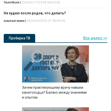
Леля-Моля
|
2024-02-17T23:08:58+03:00
Не худею после родов, что делать?
кошачья мама
|
2024-02-03T22:07:38+03:00
Все видео >>
Пробирка ТВ
Зачем практикующему врачу навыки
канатоходца? Баланс между знаниями
и опытом