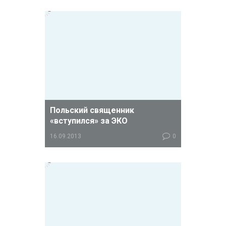
Недавно наткнулся в интернете на
материал одного священника. В
общем-то, ничего особенного –
обычные нападки на аборты и
современные репродуктивные
технологии со стороны, так сказать,
функционера РПЦ.
Польский священник
«вступился» за ЭКО
16.09.2013
0
Религиозные скандалы сотрясают
Польшу: в центре всеобщего
обсуждения оказался конфликт
между руководством польского
костела и одним из его священников,
Войцехом Леманским.