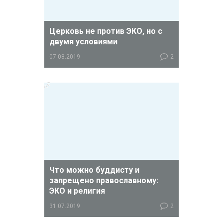
Церковь не против ЭКО, но с
двумя условиями
07.08.2019
2
Диакон Андрей Кураев об ЭКО,
суррогатном материнстве и
целостности семьи.
Что можно буддисту и
запрещено православному:
ЭКО и религия
31.07.2019
2
Противоречия религиозных