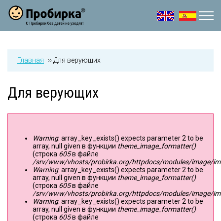
Jump to navigation
Главная
››
Для верующих
Для верующих
Warning
: array_key_exists() expects parameter 2 to be
Сообщение об ошибке
array, null given в функции
theme_image_formatter()
(строка
605
в файле
/srv/www/vhosts/probirka.org/httpdocs/modules/image/imag
Warning
: array_key_exists() expects parameter 2 to be
array, null given в функции
theme_image_formatter()
(строка
605
в файле
/srv/www/vhosts/probirka.org/httpdocs/modules/image/imag
Warning
: array_key_exists() expects parameter 2 to be
array, null given в функции
theme_image_formatter()
(строка
605
в файле