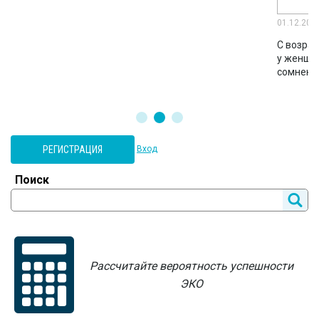
01.12.202
С возрас
у женщин
сомнени
РЕГИСТРАЦИЯ
Вход
Поиск
Рассчитайте вероятность успешности
ЭКО