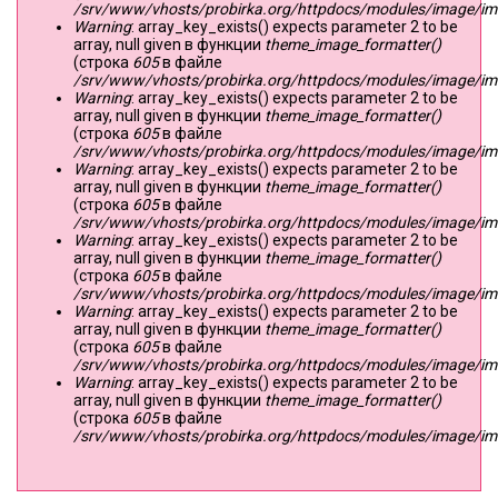
/srv/www/vhosts/probirka.org/httpdocs/modules/image/imag
Warning
: array_key_exists() expects parameter 2 to be
array, null given в функции
theme_image_formatter()
(строка
605
в файле
/srv/www/vhosts/probirka.org/httpdocs/modules/image/imag
Warning
: array_key_exists() expects parameter 2 to be
array, null given в функции
theme_image_formatter()
(строка
605
в файле
/srv/www/vhosts/probirka.org/httpdocs/modules/image/imag
Warning
: array_key_exists() expects parameter 2 to be
array, null given в функции
theme_image_formatter()
(строка
605
в файле
/srv/www/vhosts/probirka.org/httpdocs/modules/image/imag
Warning
: array_key_exists() expects parameter 2 to be
array, null given в функции
theme_image_formatter()
(строка
605
в файле
/srv/www/vhosts/probirka.org/httpdocs/modules/image/imag
Warning
: array_key_exists() expects parameter 2 to be
array, null given в функции
theme_image_formatter()
(строка
605
в файле
/srv/www/vhosts/probirka.org/httpdocs/modules/image/imag
Warning
: array_key_exists() expects parameter 2 to be
array, null given в функции
theme_image_formatter()
(строка
605
в файле
/srv/www/vhosts/probirka.org/httpdocs/modules/image/imag