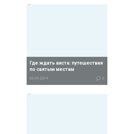
Где ждать аиста: путешествия
по святым местам
03.09.2019
0
Многие бездетные пары на трудном
пути борьбы с бесплодием ищут
поддержку в религии: ездят по
монастырям, возносят молитвы у
чудотворных икон, посещают
древние «места силы».