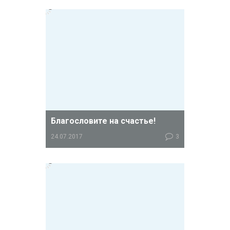
требований с медицинскими
показаниями ― вот с чем
сталкиваются верующие сегодня в
разных странах.
Благословите на счастье!
24.07.2017
3
Наши форумчанки рассказывают, как
просили благословение на ЭКО в
церкви.