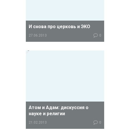
И снова про церковь и ЭКО
27.06.2013
0
Мне уже даже неудобно перед
читателями блога: уж сколько раз
говорил себе, что пора остановиться
и перестать возмущаться
беспардонностью некоторых
воцерковленных и
прицерковленных.
Атом и Адам: дискуссия о
науке и религии
21.02.2013
0