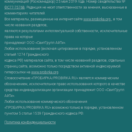
коммуникаций (Роскомнадзор) 23 мая 2019 года. Номер свидетельства №
ФС77-75768
. Редакция не несет ответственности за мнения, высказанные в
комментариях читателей.
Все материалы, размещенные на интернет-сайте
www.probirka.org
, в том
числе названия разделов,
являются результатами интеллектуальной собственности, исключительные
права на которые
принадлежат ООО «СвитГрупп АйТи».
Любое использование (включая цитирование в порядке, установленном
статьей 1274 Гражданского
кодекса РФ) материалов сайта, в том числе названий разделов, отдельных
страниц сайта, возможно только посредством активной индексируемой
гиперссылки на
www.probirka.org
.
Словосочетание «ПРОБИРКА/PROBIRKA.RU» является коммерческим
обозначением, исключительное право использования которого в качестве
средства индивидуализации организации принадлежит ООО «СвитГрупп
АйТи».
Любое использование коммерческого обозначения
«ПРОБИРКА/PROBIRKA.RU» возможно только в порядке, установленном
пунктом 5 статьи 1539 Гражданского кодекса РФ.
Политика конфиденциальности