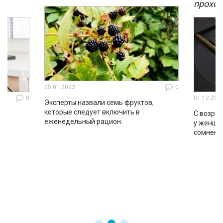
мы
проход
25.01.2023
0
0
01.12.202
Эксперты назвали семь фруктов,
которые следует включить в
ло
С возрас
еженедельный рацион.
во
у женщин
сомнени