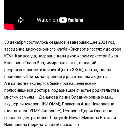
30 декабря состоялось седьмое и завершающее 2021 год
заседание дискуссионного клуба «Эксперт в гостях у доктора
KEV». Как всегда, несравненным дирижёром оркестра была
Квашнина Елена Владимировна (к.м.н., ведущий
репродуктолог сети клиник «Центр ЭКО»), она задавала
правильный ритм, настроение и расставляла акценты.
А в качестве экспертов были приглашены всеми
полюбившиеся доктора, подарившие счастье родительства
многим семьям — Данькова Ирина Владимировна (к.м.н.,
акушер-гинеколог, НИИ ОММ), Плаксина Анна Николаевна
(неонатолог, УГМК-Здоровье), Нецлова Дарья Олеговна
(терапевт, нутрициолог Партус de Nova), Мишкина Наталья
Николаевна (перинатальный психолог).