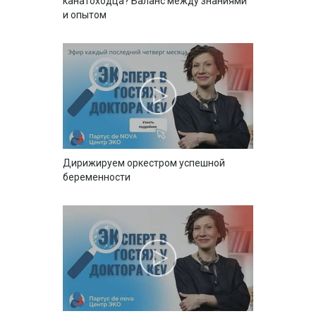
канатоходца? Баланс между знаниями
и опытом
Дирижируем оркестром успешной
беременности