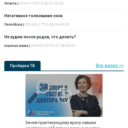
Smama
|
2024-11-05T14:28:51+03:00
Негативное толкование снов
Леля-Моля
|
2024-02-17T23:08:58+03:00
Не худею после родов, что делать?
кошачья мама
|
2024-02-03T22:07:38+03:00
Все видео >>
Пробирка ТВ
Зачем практикующему врачу навыки