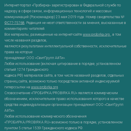
Интернет-портал «Пробирка» зарегистрирован в Федеральной службе по
надзору в сфере связи, информационных технологий и массовых
коммуникаций (Роскомнадзор) 23 мая 2019 года. Номер свидетельства №
ФС77-75768
. Редакция не несет ответственности за мнения, высказанные в
комментариях читателей.
Все материалы, размещенные на интернет-сайте
www.probirka.org
, в том
числе названия разделов,
являются результатами интеллектуальной собственности, исключительные
права на которые
принадлежат ООО «СвитГрупп АйТи».
Любое использование (включая цитирование в порядке, установленном
статьей 1274 Гражданского
кодекса РФ) материалов сайта, в том числе названий разделов, отдельных
страниц сайта, возможно только посредством активной индексируемой
гиперссылки на
www.probirka.org
.
Словосочетание «ПРОБИРКА/PROBIRKA.RU» является коммерческим
обозначением, исключительное право использования которого в качестве
средства индивидуализации организации принадлежит ООО «СвитГрупп
АйТи».
Любое использование коммерческого обозначения
«ПРОБИРКА/PROBIRKA.RU» возможно только в порядке, установленном
пунктом 5 статьи 1539 Гражданского кодекса РФ.