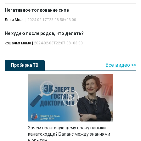
Негативное толкование снов
Леля-Моля
|
2024-02-17T23:08:58+03:00
Не худею после родов, что делать?
кошачья мама
|
2024-02-03T22:07:38+03:00
Все видео >>
Пробирка ТВ
Зачем практикующему врачу навыки
канатоходца? Баланс между знаниями
и опытом