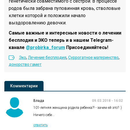
генетически совместимого с сестрой. В процессе
родов была забрана пуповинная кровь, стволовые
клетки которой и положили начало
выздоровлению девочки.
Самые важные и интересные новости о лечении
бесплодия и ЭКО теперь и в нашем Telegram-
канале
@probirka_forum
Присоединяйтесь!
Эко
,
Лечение бесплодия
,
Суррогатное материнство
,
донорство гамет
Комментарии
Влада
09.03.2018 - 16:02
101-летняя женщина родила ребенка?! - зачем ей это? :)
Ничего себе...
ответить