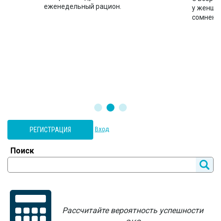
еженедельный рацион.
во
у женщин
сомнени
РЕГИСТРАЦИЯ
Вход
Поиск
Рассчитайте вероятность успешности