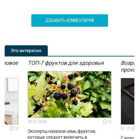
ДОБАВИТЬ КОММЕНТАРИЙ
Это интересно
мировое
ТОП-7 фруктов для здоровья
Возрас
мы
проход
25.01.2023
0
0
01.12.202
Эксперты назвали семь фруктов,
которые следует включить в
ло
С возрас