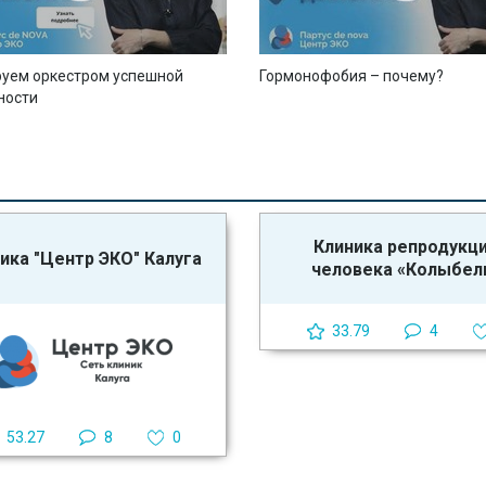
уем оркестром успешной
Гормонофобия – почему?
ности
Клиника репродукц
ика "Центр ЭКО" Калуга
человека «Колыбел
33.79
4
53.27
8
0