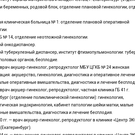
и беременных, родовой блок, отделение плановой гинекологии, от
я клиническая больница № 1: отделение плановой оперативной
гии.
 № 14, отделение неотложной гинекологии.
й онкодиспансер.
й туберкулезный диспансер, институт фтизиопульмонологии: тубе
половых органов, бесплодие.
— врач акушер-гинеколог, репродуктолог МБУ ЦГКБ № 24 женская
ация: акушерство, гинекология, диагностика и оперативное лечен
алые оперативные вмешательства, диагностика и лечение бесплод
— врач акушер-гинеколог, репродуктолог, частная клиника ГБ 41 г.
бург (отделение поликлинической гинекологии): гинекология,
гическая эндокринология, кабинет патологии шейки матки, малые
ные вмешательства, диагностика и лечение бесплодия.
0 гг. — врач акушер-гинеколог, репродуктолог в клинике «Центр Э
 (Екатеринбург).
4 гг. — врач акушер-гинеколог, репродуктолог в клинике «Центр Э