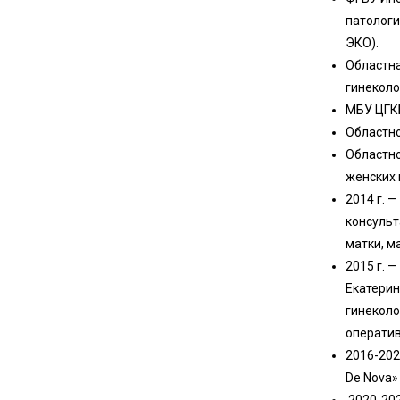
патологи
ЭКО).
Областна
гинеколо
МБУ ЦГКБ
Областно
Областно
женских 
2014 г. 
консульт
матки, м
2015 г. 
Екатерин
гинеколо
оператив
2016-202
De Nova»
2020-202