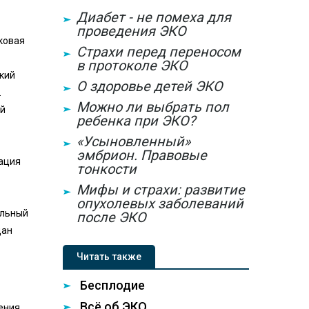
Диабет - не помеха для
проведения ЭКО
ковая
Страхи перед переносом
в протоколе ЭКО
ский
О здоровье детей ЭКО
.
Можно ли выбрать пол
ий
ребенка при ЭКО?
«Усыновленный»
эмбрион. Правовые
зация
тонкости
Мифы и страхи: развитие
опухолевых заболеваний
альный
после ЭКО
дан
Читать также
Бесплодие
Всё об ЭКО
ления