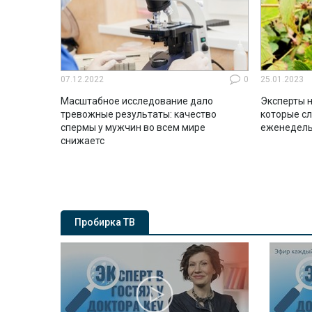
07.12.2022
0
25.01.2023
Масштабное исследование дало
Эксперты н
тревожные результаты: качество
которые с
спермы у мужчин во всем мире
еженедель
снижаетс
Пробирка ТВ