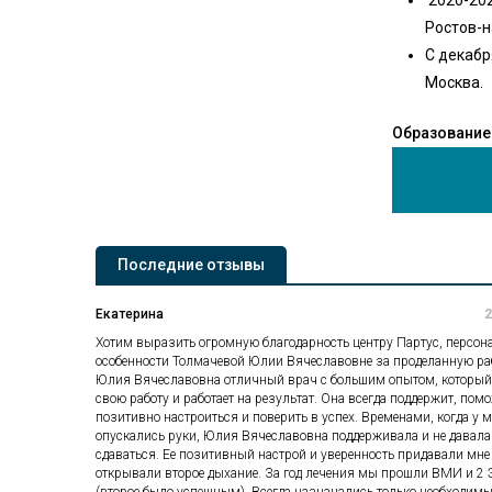
Ростов-н
С декабр
Москва.
Образование
Последние отзывы
Екатерина
2
Хотим выразить огромную благодарность центру Партус, персона
особенности Толмачевой Юлии Вячеславовне за проделанную ра
Юлия Вячеславовна отличный врач с большим опытом, который
свою работу и работает на результат. Она всегда поддержит, пом
позитивно настроиться и поверить в успех. Временами, когда у 
опускались руки, Юлия Вячеславовна поддерживала и не давала
сдаваться. Ее позитивный настрой и уверенность придавали мне
открывали второе дыхание. За год лечения мы прошли ВМИ и 2
(второе было успешным). Всегда назначались только необходимы