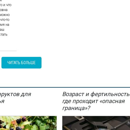
о и что
вовна
 можно
что-то
емя на
наш
стать
ЧИТАТЬ БОЛЬШЕ
фруктов для
Возраст и фертильность
ья
где проходит «опасная
граница»?