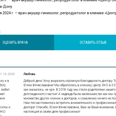
а-Дону.
я 2024 г. — врач акушер-гинеколог, репродуктолог в клинике «Цен
:
ОЦЕНИТЬ ВРАЧА
ОСТАВИТЬ ОТЗЫВ
1.10.2020
Любовь
лу и в
Добрый день! Хочу выразить огромную благодарность доктору 
боту.
Юлии Вячеславовне! Мы обратились в клинику Центр ЭКО в 201
 любит
как оказалось, не зря. В 2018 году мы стали родителями нашего
ожет
долгожданного счастья! А надежда была маленькая,так как мы 
меня
множество других клиник и докторов, к сожалению ничего не по
Нам посчастливилось встретить внимательного и профессиона
 силы и
доктора! Спасибо, Юлия Вячеславовна, Вам за Ваше внимание,
 ЭКО
настоящий в своём деле профессионал!
е