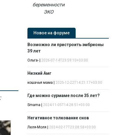
беременности
ЭКО
Новое на форуме
Возможно ли пристроить эмбрионы
39 лет
Ольга-
|
2026-07-14T23:59:10+03:00
Низкий Амг
кошачья мама
|
2025-12-22T14:21:17+03:00
Где можно сурмаме после 35 лет?
:
Smama
|
2024-11-05T14:28:51+03:00
Негативное толкование снов
Леля-Моля
|
2024-02-17T23:08:58+03:00