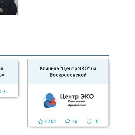
ии
Клиника "Центр ЭКО" на
ь»
Воскресенской
6
67.08
26
10