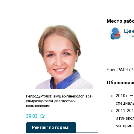
Место раб
Член РАРЧ (Р
Образован
2010 г. 
Репродуктолог, акушер-гинеколог, врач
ультразвуковой диагностики,
специаль
кольпоскопист
2011-201
39.83
и гинеко
материнс
Рейтинг по годам: