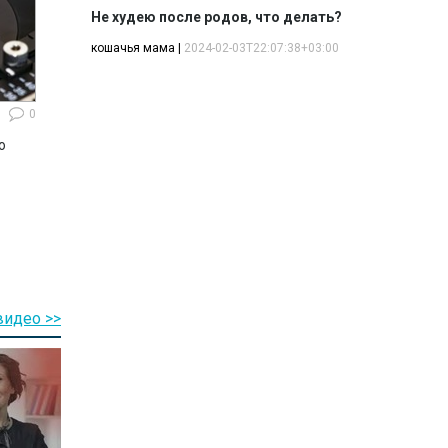
Не худею после родов, что делать?
кошачья мама
|
2024-02-03T22:07:38+03:00
0
ю
видео >>