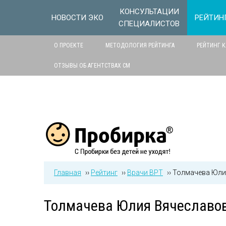
Jump to navigation
КОНСУЛЬТАЦИИ
НОВОСТИ ЭКО
РЕЙТИН
СПЕЦИАЛИСТОВ
О ПРОЕКТЕ
МЕТОДОЛОГИЯ РЕЙТИНГА
РЕЙТИНГ 
ОТЗЫВЫ ОБ АГЕНТСТВАХ СМ
Главная
››
Рейтинг
››
Врачи ВРТ
››
Толмачева Юли
Толмачева Юлия Вячеславо