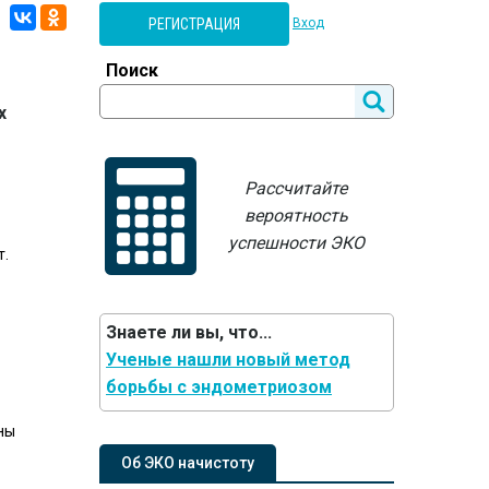
РЕГИСТРАЦИЯ
Вход
Поиск
х
Рассчитайте
вероятность
успешности ЭКО
т.
Знаете ли вы, что...
Ученые нашли новый метод
борьбы с эндометриозом
ны
Об ЭКО начистоту