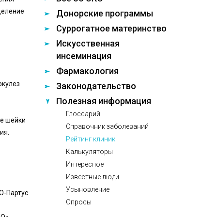
деление
Донорские программы
Суррогатное материнство
Искусственная
инсеминация
Фармакология
ркулез
Законодательство
Полезная информация
Глоссарий
ие шейки
Справочник заболеваний
ия.
Рейтинг клиник
Калькуляторы
Интересное
Известные люди
Усыновление
КО-Партус
Опросы
КО»