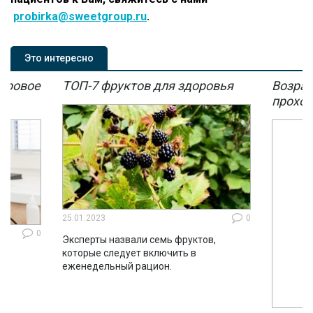
probirka@sweetgroup.ru
.
Это интересно
мировое
ТОП-7 фруктов для здоровья
Возрас
мы
проход
25.01.2023
0
0
Эксперты назвали семь фруктов,
которые следует включить в
ло
еженедельный рацион.
во