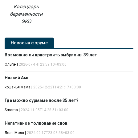
Календарь
беременности
ЭКО
Новое на форуме
Возможно ли пристроить эмбрионы 39 лет
Ольга-
|
2026-07-14T23:59:10+03:00
Низкий Амг
кошачья мама
|
2025-12-22T14:21:17+03:00
Где можно сурмаме после 35 лет?
Smama
|
2024-11-05T14:28:51+03:00
Негативное толкование снов
Леля-Моля
|
2024-02-17T23:08:58+03:00