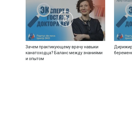
Зачем практикующему врачу навыки
Дирижир
канатоходца? Баланс между знаниями
беремен
и опытом