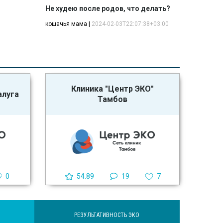
Не худею после родов, что делать?
кошачья мама
|
2024-02-03T22:07:38+03:00
Клиника "Центр ЭКО"
алуга
Тамбов
0
54.89
19
7
РЕЗУЛЬТАТИВНОСТЬ ЭКО