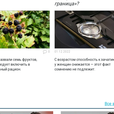
граница»?
0
01.12.2022
азвали семь фруктов,
С возрастом способность к зачати
ледует включить в
у женщин снижается — этот факт
ный рацион.
сомнению не подлежит.
Все 