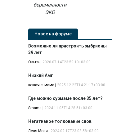
беременности
ЭКО
Новое на форуме
Возможно ли пристроить эмбрионы
39 лет
Ольга-
|
2026-07-14T23:59:10+03:00
Низкий Амг
кошачья мама
|
2025-12-22T14:21:17+03:00
Где можно сурмаме после 35 лет?
Smama
|
2024-11-05T14:28:51+03:00
Негативное толкование снов
Леля-Моля
|
2024-02-17T23:08:58+03:00