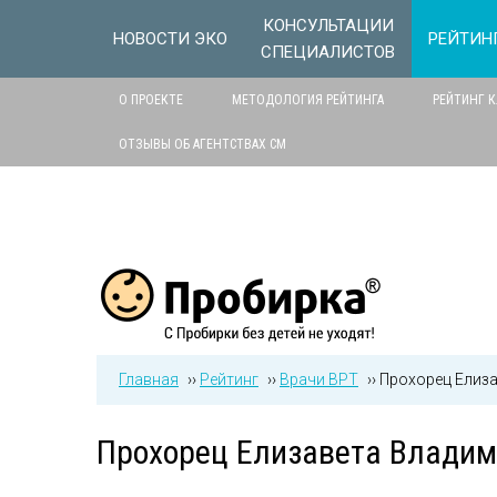
Jump to navigation
КОНСУЛЬТАЦИИ
НОВОСТИ ЭКО
РЕЙТИН
СПЕЦИАЛИСТОВ
О ПРОЕКТЕ
МЕТОДОЛОГИЯ РЕЙТИНГА
РЕЙТИНГ 
ОТЗЫВЫ ОБ АГЕНТСТВАХ СМ
Главная
››
Рейтинг
››
Врачи ВРТ
››
Прохорец Елиз
Прохорец Елизавета Влади