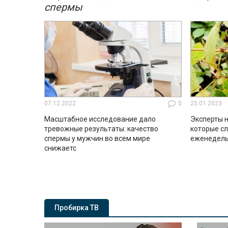
спермы
07.12.2022
0
25.01.2023
Масштабное исследование дало
Эксперты н
тревожные результаты: качество
которые с
спермы у мужчин во всем мире
еженедель
снижаетс
Пробирка ТВ