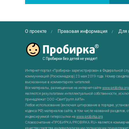
О проекте
Правовая информация
Для 
Интернет-портал «Пробирка» зарегистрирован в Федеральной сл
коммуникаций (Роскомнадзор) 23 мая 2019 года. Номер свидет
высказанные в комментариях читателей.
Все материалы, размещенные на интернет-сайте
www.probirka.or
являются результатами интеллектуальной собственности, исклю
принадлежат ООО «СвитГрупп АйТи».
Любое использование (включая цитирование в порядке, установ
кодекса РФ) материалов сайта, в том числе названий разделов, 
индексируемой гиперссылки на
www.probirka.org
.
Словосочетание «ПРОБИРКА/PROBIRKA.RU» является коммерческ
качестве средства индивидуализации организации принадлежит