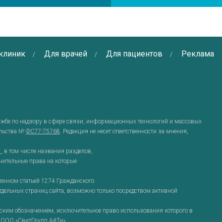
клиник
Для врачей
Для пациентов
Реклама
ужбе по надзору в сфере связи, информационных технологий и массовых
ельства №
ФС77-75768
. Редакция не несет ответственности за мнения,
g
, в том числе названия разделов,
чительные права на которые
ленном статьей 1274 Гражданского
отдельных страниц сайта, возможно только посредством активной
им обозначением, исключительное право использования которого в
 ООО «СвитГрупп АйТи».