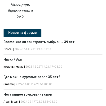
Календарь
беременности
ЭКО
Новое на форуме
Возможно ли пристроить эмбрионы 39 лет
Ольга-
|
2026-07-14T23:59:10+03:00
Низкий Амг
кошачья мама
|
2025-12-22T14:21:17+03:00
Где можно сурмаме после 35 лет?
Smama
|
2024-11-05T14:28:51+03:00
Негативное толкование снов
Леля-Моля
|
2024-02-17T23:08:58+03:00