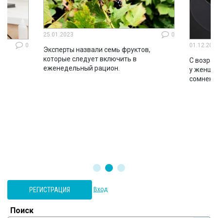
25.01.2023
0
0
01.12.202
Эксперты назвали семь фруктов,
которые следует включить в
ло
С возрас
еженедельный рацион.
во
у женщин
сомнени
РЕГИСТРАЦИЯ
Вход
Поиск