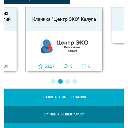
ьных
К
логий
Клиника "Центр ЭКО" Калуга
ч
39
53.27
8
0
ОСТАВИТЬ ОТЗЫВ О КЛИНИКЕ
ЛУЧШИЕ КЛИНИКИ РОССИИ