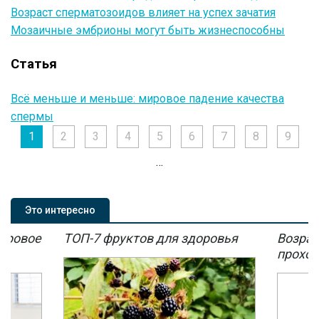
Возраст сперматозоидов влияет на успех зачатия
Мозаичные эмбрионы могут быть жизнеспособны
Статья
Всё меньше и меньше: мировое падение качества
спермы
1
2
3
4
5
6
7
8
9
…
Это интересно
мировое
ТОП-7 фруктов для здоровья
Возрас
мы
проход