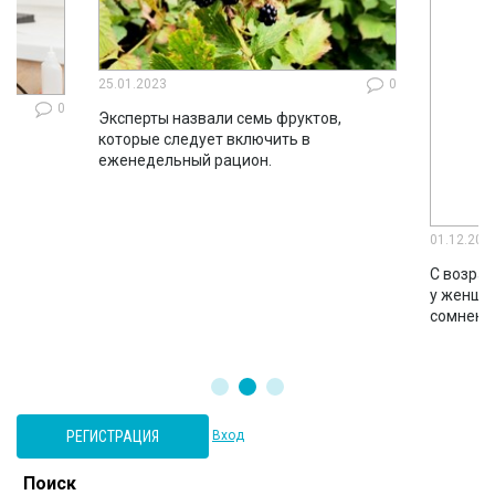
25.01.2023
0
0
Эксперты назвали семь фруктов,
которые следует включить в
ло
еженедельный рацион.
во
01.12.202
С возрас
у женщин
сомнени
РЕГИСТРАЦИЯ
Вход
Поиск