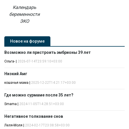
Календарь
беременности
ЭКО
Новое на форуме
Возможно ли пристроить эмбрионы 39 лет
Ольга-
|
2026-07-14T23:59:10+03:00
Низкий Амг
кошачья мама
|
2025-12-22T14:21:17+03:00
Где можно сурмаме после 35 лет?
Smama
|
2024-11-05T14:28:51+03:00
Негативное толкование снов
Леля-Моля
|
2024-02-17T23:08:58+03:00