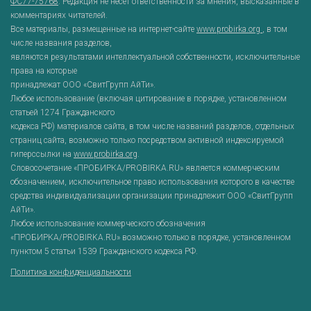
ФС77-75768
. Редакция не несет ответственности за мнения, высказанные в
комментариях читателей.
Все материалы, размещенные на интернет-сайте
www.probirka.org
, в том
числе названия разделов,
являются результатами интеллектуальной собственности, исключительные
права на которые
принадлежат ООО «СвитГрупп АйТи».
Любое использование (включая цитирование в порядке, установленном
статьей 1274 Гражданского
кодекса РФ) материалов сайта, в том числе названий разделов, отдельных
страниц сайта, возможно только посредством активной индексируемой
гиперссылки на
www.probirka.org
.
Словосочетание «ПРОБИРКА/PROBIRKA.RU» является коммерческим
обозначением, исключительное право использования которого в качестве
средства индивидуализации организации принадлежит ООО «СвитГрупп
АйТи».
Любое использование коммерческого обозначения
«ПРОБИРКА/PROBIRKA.RU» возможно только в порядке, установленном
пунктом 5 статьи 1539 Гражданского кодекса РФ.
Политика конфиденциальности