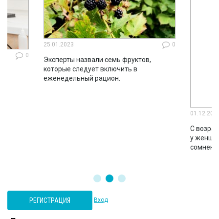
25.01.2023
0
0
Эксперты назвали семь фруктов,
которые следует включить в
ло
еженедельный рацион.
во
01.12.202
С возрас
у женщин
сомнени
РЕГИСТРАЦИЯ
Вход