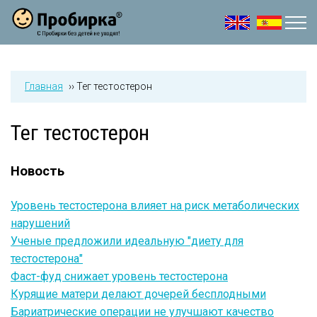
Jump to navigation
Главная
››
Тег тестостерон
Тег тестостерон
Новость
Уровень тестостерона влияет на риск метаболических
нарушений
Ученые предложили идеальную "диету для
тестостерона"
Фаст-фуд снижает уровень тестостерона
Курящие матери делают дочерей бесплодными
Бариатрические операции не улучшают качество