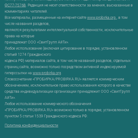
ФС77-75768
. Редакция не несет ответственности за мнения, высказанные в
комментариях читателей.
Все материалы, размещенные на интернет-сайте
www.probirka.org
, в том
числе названия разделов,
являются результатами интеллектуальной собственности, исключительные
права на которые
принадлежат ООО «СвитГрупп АйТи».
Любое использование (включая цитирование в порядке, установленном
статьей 1274 Гражданского
кодекса РФ) материалов сайта, в том числе названий разделов, отдельных
страниц сайта, возможно только посредством активной индексируемой
гиперссылки на
www.probirka.org
.
Словосочетание «ПРОБИРКА/PROBIRKA.RU» является коммерческим
обозначением, исключительное право использования которого в качестве
средства индивидуализации организации принадлежит ООО «СвитГрупп
АйТи».
Любое использование коммерческого обозначения
«ПРОБИРКА/PROBIRKA.RU» возможно только в порядке, установленном
пунктом 5 статьи 1539 Гражданского кодекса РФ.
Политика конфиденциальности