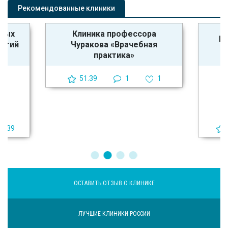
Рекомендованные клиники
ьных
Клиника профессора
Кл
логий
Чуракова «Врачебная
практика»
51.39
1
1
39
ОСТАВИТЬ ОТЗЫВ О КЛИНИКЕ
ЛУЧШИЕ КЛИНИКИ РОССИИ