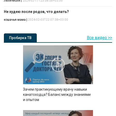
Леля-Моля
|
2024-02-17T23:08:58+03:00
Не худею после родов, что делать?
кошачья мама
|
2024-02-03T22:07:38+03:00
Все видео >>
Пробирка ТВ
Зачем практикующему врачу навыки
канатоходца? Баланс между знаниями
и опытом