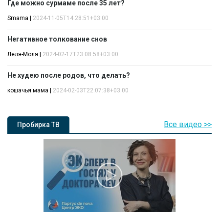
Где можно сурмаме после 35 лет?
Smama
|
2024-11-05T14:28:51+03:00
Негативное толкование снов
Леля-Моля
|
2024-02-17T23:08:58+03:00
Не худею после родов, что делать?
кошачья мама
|
2024-02-03T22:07:38+03:00
Все видео >>
Пробирка ТВ