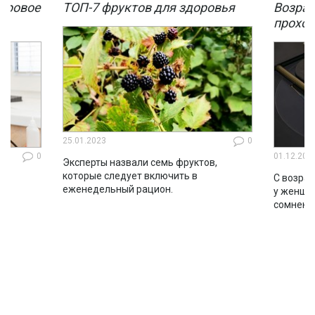
мировое
ТОП-7 фруктов для здоровья
Возрас
мы
проход
25.01.2023
0
0
01.12.202
Эксперты назвали семь фруктов,
которые следует включить в
ло
С возрас
еженедельный рацион.
во
у женщин
сомнени