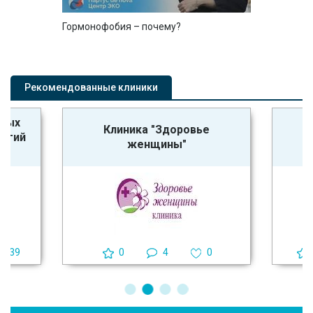
Гормонофобия – почему?
Рекомендованные клиники
ьных
Клиника "Здоровье
логий
женщины"
39
0
4
0