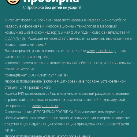
Интернет-портал «Пробирка» зарегистрирован в Федеральной службе по
надзору в сфере связи, информационных технологий и массовых
коммуникаций (Роскомнадзор) 23 мая 2019 года. Номер свидетельства №
ФС77-75768
. Редакция не несет ответственности за мнения, высказанные в
комментариях читателей.
Все материалы, размещенные на интернет-сайте
www.probirka.org
, в том
числе названия разделов,
являются результатами интеллектуальной собственности, исключительные
права на которые
принадлежат ООО «СвитГрупп АйТи».
Любое использование (включая цитирование в порядке, установленном
статьей 1274 Гражданского
кодекса РФ) материалов сайта, в том числе названий разделов, отдельных
страниц сайта, возможно только посредством активной индексируемой
гиперссылки на
www.probirka.org
.
Словосочетание «ПРОБИРКА/PROBIRKA.RU» является коммерческим
обозначением, исключительное право использования которого в качестве
средства индивидуализации организации принадлежит ООО «СвитГрупп
АйТи».
Любое использование коммерческого обозначения