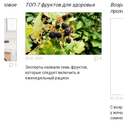
мировое
ТОП-7 фруктов для здоровья
Возрас
мы
проход
25.01.2023
0
0
Эксперты назвали семь фруктов,
которые следует включить в
ло
еженедельный рацион.
во
01.12.202
С возрас
у женщин
сомнени