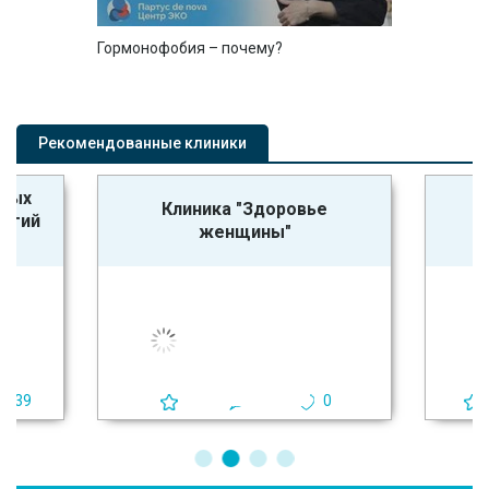
Гормонофобия – почему?
Рекомендованные клиники
ьных
Клиника "Здоровье
логий
женщины"
39
0
4
0