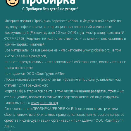
Интернет-портал «Пробирка» зарегистрирован в Федеральной службе по
надзору в сфере связи, информационных технологий и массовых
коммуникаций (Роскомнадзор) 23 мая 2019 года. Номер свидетельства №
ФС77-75768
. Редакция не несет ответственности за мнения, высказанные в
комментариях читателей.
Все материалы, размещенные на интернет-сайте
www.probirka.org
, в том
числе названия разделов,
являются результатами интеллектуальной собственности, исключительные
права на которые
принадлежат ООО «СвитГрупп АйТи».
Любое использование (включая цитирование в порядке, установленном
статьей 1274 Гражданского
кодекса РФ) материалов сайта, в том числе названий разделов, отдельных
страниц сайта, возможно только посредством активной индексируемой
гиперссылки на
www.probirka.org
.
Словосочетание «ПРОБИРКА/PROBIRKA.RU» является коммерческим
обозначением, исключительное право использования которого в качестве
средства индивидуализации организации принадлежит ООО «СвитГрупп
АйТи».