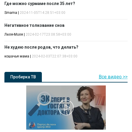
Где можно сурмаме после 35 лет?
Smama
|
2024-11-05T14:28:51+03:00
Негативное толкование снов
Леля-Моля
|
2024-02-17T23:08:58+03:00
Не худею после родов, что делать?
кошачья мама
|
2024-02-03T22:07:38+03:00
Все видео >>
Пробирка ТВ