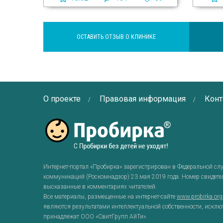
ОСТАВИТЬ ОТЗЫВ О КЛИНИКЕ
О проекте
Правовая информация
Конт
Интернет-портал «Пробирка» зарегистрирован в Федеральной сл
коммуникаций (Роскомнадзор) 23 мая 2019 года. Номер свидет
высказанные в комментариях читателей.
Все материалы, размещенные на интернет-сайте
www.probirka.or
являются результатами интеллектуальной собственности, исклю
принадлежат ООО «СвитГрупп АйТи».