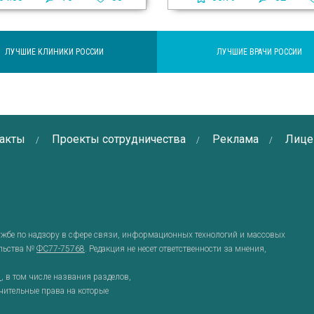
ЛУЧШИЕ КЛИНИКИ РОССИИ
ЛУЧШИЕ ВРАЧИ РОССИИ
акты
Проекты сотрудничества
Реклама
Лице
ужбе по надзору в сфере связи, информационных технологий и массовых
ельства №
ФС77-75768
. Редакция не несет ответственности за мнения,
g
, в том числе названия разделов,
чительные права на которые