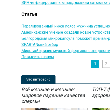
ВИЧ-инфицированным предложили «отмыть» 
Статья
Парализованный ниже пояса мужчина успешно 
Американские ученые создали новое устройст
Белгородская микрокапсула поможет врачам-
SPARTANский отбор
Мировой кризис мужской фертильности докати
Повысить шансы
1
2
Это интересно
Всё меньше и меньше:
ТОП-7 
мировое падение качества
здоров
спермы