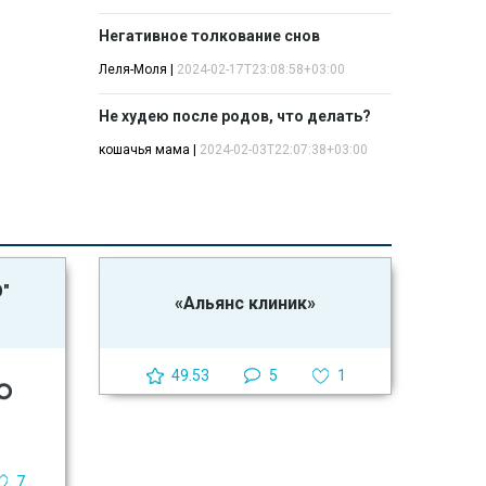
Негативное толкование снов
Леля-Моля
|
2024-02-17T23:08:58+03:00
Не худею после родов, что делать?
кошачья мама
|
2024-02-03T22:07:38+03:00
О"
«Альянс клиник»
49.53
5
1
7