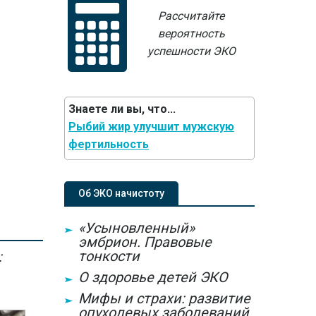
Рассчитайте
вероятность
успешности ЭКО
Знаете ли вы, что...
Рыбий жир улучшит мужскую
фертильность
Об ЭКО начистоту
«Усыновленный»
эмбрион. Правовые
тонкости
:
О здоровье детей ЭКО
Мифы и страхи: развитие
опухолевых заболеваний