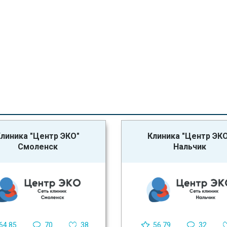
линика "Центр ЭКО"
Клиника "Центр ЭК
Смоленск
Нальчик
64.85
70
38
56.79
32