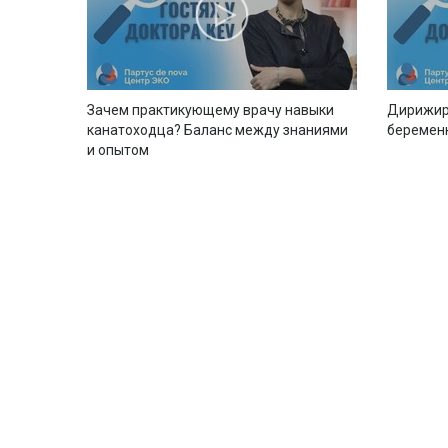
Зачем практикующему врачу навыки
Дирижир
канатоходца? Баланс между знаниями
беремен
и опытом