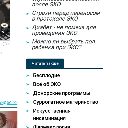
после ЭКО
Страхи перед переносом
в протоколе ЭКО
Диабет - не помеха для
проведения ЭКО
Можно ли выбрать пол
0
ребенка при ЭКО?
ю
Читать также
Бесплодие
Всё об ЭКО
Донорские программы
Суррогатное материнство
видео >>
Искусственная
инсеминация
Фармакология