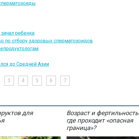
сперматозоиды
зачал ребенка
во по отбору здоровых сперматозоидов
репродуктологам
лся до Средней Азии
3
4
5
6
7
фруктов для
Возраст и фертильность
ья
где проходит «опасная
граница»?