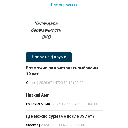
Все опросы >>
Календарь
беременности
ЭКО
Новое на форуме
Возможно ли пристроить эмбрионы
39 лет
Ольга-
|
2026-07-14T23:59:10+03:00
Низкий Амг
кошачья мама
|
2025-12-22T14:21:17+03:00
Где можно сурмаме после 35 лет?
Smama
|
2024-11-05T14:28:51+03:00