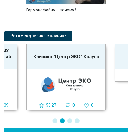
Гормонофобия – почему?
Рекомендованные клиники
ьных
К
логий
Клиника "Центр ЭКО" Калуга
ч
39
53.27
8
0