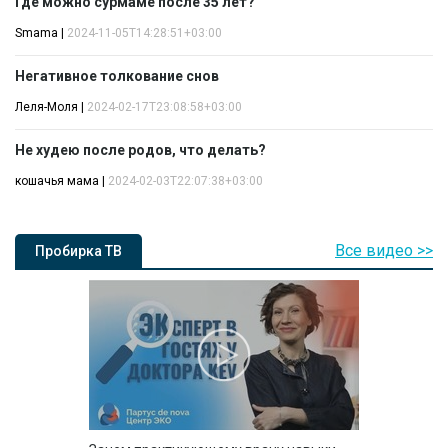
Где можно сурмаме после 35 лет?
Smama
|
2024-11-05T14:28:51+03:00
Негативное толкование снов
Леля-Моля
|
2024-02-17T23:08:58+03:00
Не худею после родов, что делать?
кошачья мама
|
2024-02-03T22:07:38+03:00
Все видео >>
Пробирка ТВ