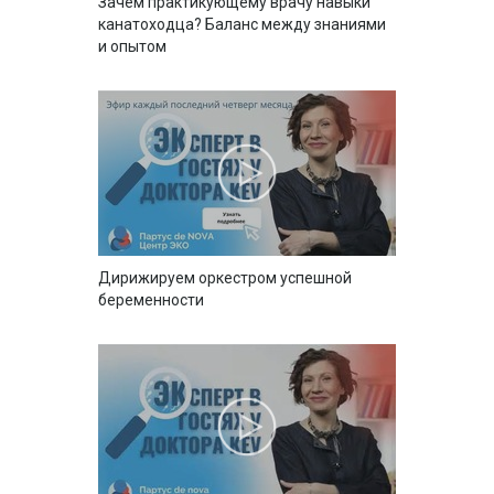
Зачем практикующему врачу навыки
канатоходца? Баланс между знаниями
и опытом
Дирижируем оркестром успешной
беременности