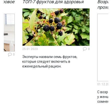
мировое
ТОП-7 фруктов для здоровья
Возрас
мы
проход
25.01.2023
0
0
Эксперты назвали семь фруктов,
которые следует включить в
ло
еженедельный рацион.
во
01.12.202
С возрас
у женщин
сомнени