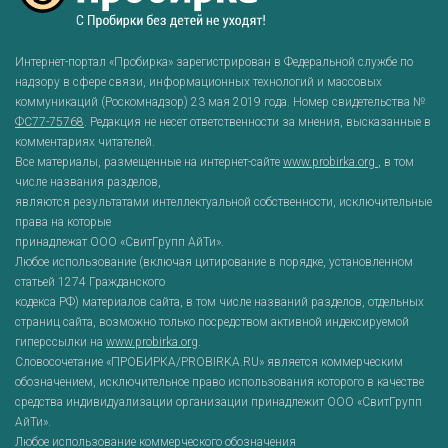
Интернет-портал «Пробирка» зарегистрирован в Федеральной службе по
надзору в сфере связи, информационных технологий и массовых
коммуникаций (Роскомнадзор) 23 мая 2019 года. Номер свидетельства №
ФС77-75768
. Редакция не несет ответственности за мнения, высказанные в
комментариях читателей.
Все материалы, размещенные на интернет-сайте
www.probirka.org
, в том
числе названия разделов,
являются результатами интеллектуальной собственности, исключительные
права на которые
принадлежат ООО «СвитГрупп АйТи».
Любое использование (включая цитирование в порядке, установленном
статьей 1274 Гражданского
кодекса РФ) материалов сайта, в том числе названий разделов, отдельных
страниц сайта, возможно только посредством активной индексируемой
гиперссылки на
www.probirka.org
.
Словосочетание «ПРОБИРКА/PROBIRKA.RU» является коммерческим
обозначением, исключительное право использования которого в качестве
средства индивидуализации организации принадлежит ООО «СвитГрупп
АйТи».
Любое использование коммерческого обозначения