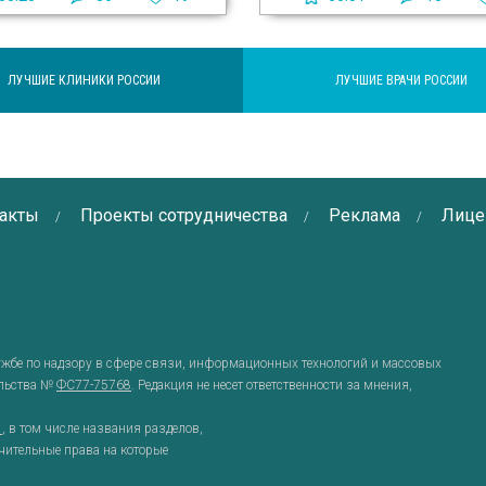
ЛУЧШИЕ КЛИНИКИ РОССИИ
ЛУЧШИЕ ВРАЧИ РОССИИ
акты
Проекты сотрудничества
Реклама
Лице
ужбе по надзору в сфере связи, информационных технологий и массовых
ельства №
ФС77-75768
. Редакция не несет ответственности за мнения,
g
, в том числе названия разделов,
чительные права на которые