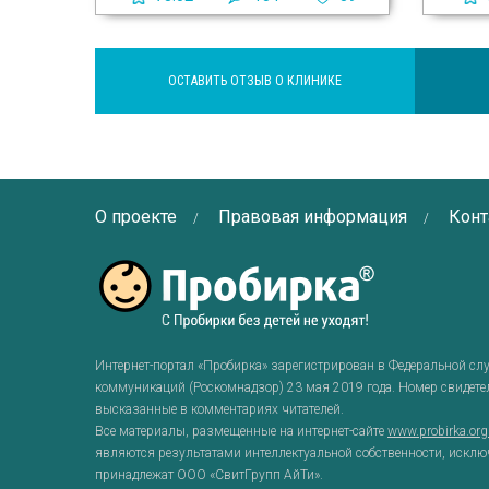
ОСТАВИТЬ ОТЗЫВ О КЛИНИКЕ
О проекте
Правовая информация
Конт
Интернет-портал «Пробирка» зарегистрирован в Федеральной сл
коммуникаций (Роскомнадзор) 23 мая 2019 года. Номер свидет
высказанные в комментариях читателей.
Все материалы, размещенные на интернет-сайте
www.probirka.or
являются результатами интеллектуальной собственности, исклю
принадлежат ООО «СвитГрупп АйТи».