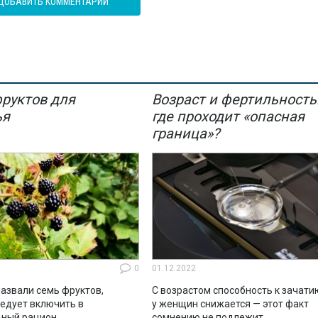
ДОБАВИТЬ КОММЕНТАРИЙ
фруктов для
Возраст и фертильность
ья
где проходит «опасная
граница»?
0
01.12.2022
азвали семь фруктов,
С возрастом способность к зачати
ледует включить в
у женщин снижается — этот факт
ный рацион.
сомнению не подлежит.