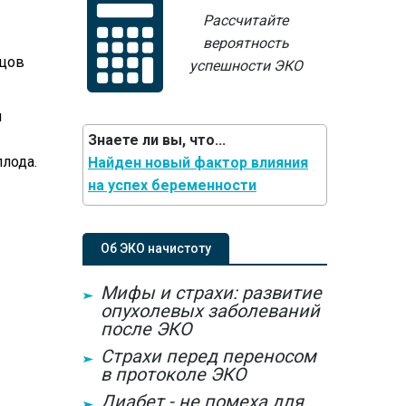
Рассчитайте
вероятность
мцов
успешности ЭКО
я
Знаете ли вы, что...
плода.
Найден новый фактор влияния
на успех беременности
Об ЭКО начистоту
Мифы и страхи: развитие
опухолевых заболеваний
после ЭКО
Страхи перед переносом
в протоколе ЭКО
Диабет - не помеха для