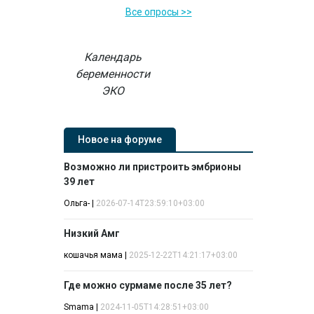
Все опросы >>
Календарь
беременности
ЭКО
Новое на форуме
Возможно ли пристроить эмбрионы
39 лет
Ольга-
|
2026-07-14T23:59:10+03:00
Низкий Амг
кошачья мама
|
2025-12-22T14:21:17+03:00
Где можно сурмаме после 35 лет?
Smama
|
2024-11-05T14:28:51+03:00