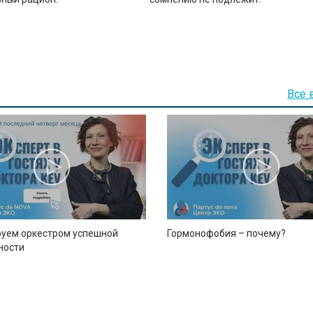
Все 
уем оркестром успешной
Гормонофобия – почему?
ности