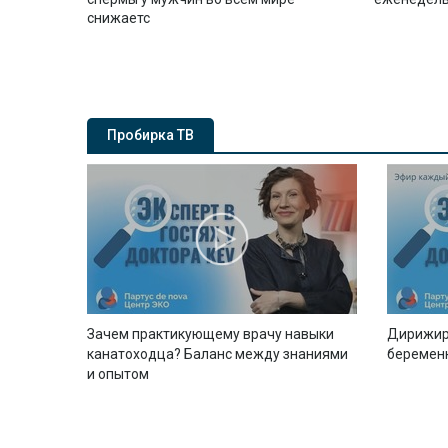
снижаетс
Пробирка ТВ
Зачем практикующему врачу навыки
Дирижир
канатоходца? Баланс между знаниями
беремен
и опытом