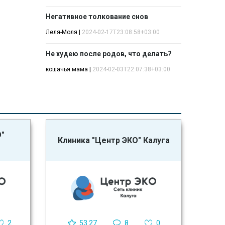
Негативное толкование снов
Леля-Моля
|
2024-02-17T23:08:58+03:00
Не худею после родов, что делать?
кошачья мама
|
2024-02-03T22:07:38+03:00
О"
Клиника "Центр ЭКО" Калуга
2
53.27
8
0