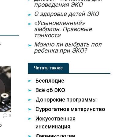
проведения ЭКО
О здоровье детей ЭКО
«Усыновленный»
эмбрион. Правовые
тонкости
:
Можно ли выбрать пол
ребенка при ЭКО?
Читать также
Бесплодие
Всё об ЭКО
Донорские программы
Суррогатное материнство
0
Искусственная
ю
инсеминация
Фармакология