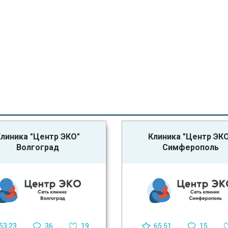
линика "Центр ЭКО"
Клиника "Центр ЭК
Волгоград
Симферополь
53.23
36
19
65.51
15