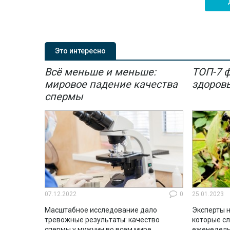
Это интересно
Всё меньше и меньше:
ТОП-7 
мировое падение качества
здоров
спермы
07.12.2022
0
25.01.2023
Масштабное исследование дало
Эксперты н
тревожные результаты: качество
которые с
спермы у мужчин во всем мире
еженедель