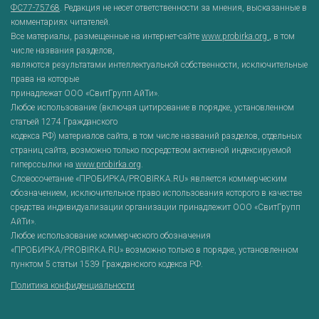
ФС77-75768
. Редакция не несет ответственности за мнения, высказанные в
комментариях читателей.
Все материалы, размещенные на интернет-сайте
www.probirka.org
, в том
числе названия разделов,
являются результатами интеллектуальной собственности, исключительные
права на которые
принадлежат ООО «СвитГрупп АйТи».
Любое использование (включая цитирование в порядке, установленном
статьей 1274 Гражданского
кодекса РФ) материалов сайта, в том числе названий разделов, отдельных
страниц сайта, возможно только посредством активной индексируемой
гиперссылки на
www.probirka.org
.
Словосочетание «ПРОБИРКА/PROBIRKA.RU» является коммерческим
обозначением, исключительное право использования которого в качестве
средства индивидуализации организации принадлежит ООО «СвитГрупп
АйТи».
Любое использование коммерческого обозначения
«ПРОБИРКА/PROBIRKA.RU» возможно только в порядке, установленном
пунктом 5 статьи 1539 Гражданского кодекса РФ.
Политика конфиденциальности