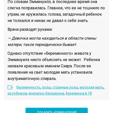
По словам Эммануилз, в последнее время она
слегка поправилась. Главное, что ее не тошнило по
утрам, не кружилась голова, загадочный ребенок
не толкался и никак не давал о себе знать.
Врачи разводят руками:
— Девочка могла находиться в области спины
матери, такое периодически бывает
.
Однако отсутствие «беременного» живота у
Эммануилз никто объяснить не может. Ребенка
назвали красивым именем Сиара. После ее
появления на свет молодая мать установила
внутриматочную спираль.
беременность
,
роды
,
странные роды
,
молодая мать
,
за рубежом
,
внезапно беременна
,
беременна в 18
ДОБАВИТЬ КОММЕНТАРИЙ