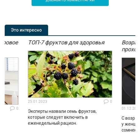
Это интересно
мировое
ТОП-7 фруктов для здоровья
Возрас
мы
проход
25.01.2023
0
0
01.12.202
Эксперты назвали семь фруктов,
которые следует включить в
ло
С возрас
еженедельный рацион.
во
у женщин
сомнени