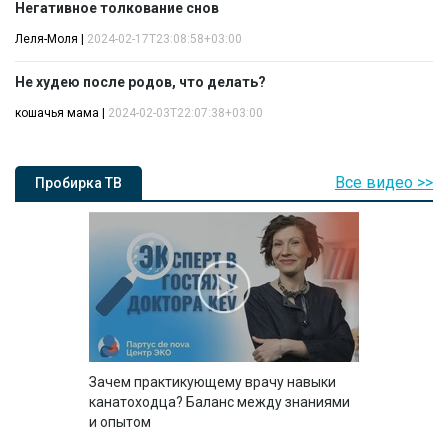
Негативное толкование снов
Леля-Моля
|
2024-02-17T23:08:58+03:00
Не худею после родов, что делать?
кошачья мама
|
2024-02-03T22:07:38+03:00
Все видео >>
Пробирка ТВ
Зачем практикующему врачу навыки
канатоходца? Баланс между знаниями
и опытом