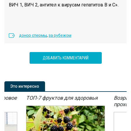
ВИЧ 1, ВИЧ 2, антител к вирусам гепатитов B и C».
донор спермы
,
за рубежом
ДОБАВИТЬ КОММЕНТАРИЙ
Это интересно
мировое
ТОП-7 фруктов для здоровья
Возрас
мы
проход