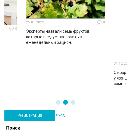
25.01.2023
0
0
Эксперты назвали семь фруктов,
которые следует включить в
ло
еженедельный рацион.
во
01.12.202
С возрас
у женщин
сомнени
РЕГИСТРАЦИЯ
Вход
Поиск