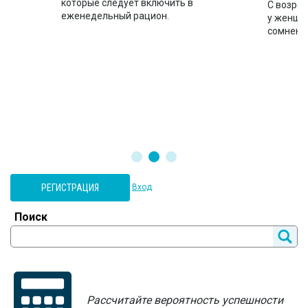
которые следует включить в
ло
С возрас
еженедельный рацион.
во
у женщин
сомнени
РЕГИСТРАЦИЯ
Вход
Поиск
Рассчитайте вероятность успешности