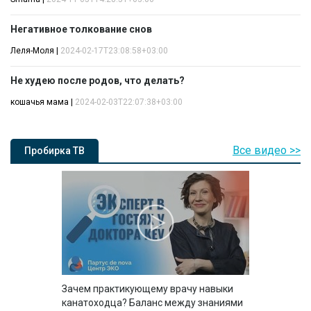
Негативное толкование снов
Леля-Моля
|
2024-02-17T23:08:58+03:00
Не худею после родов, что делать?
кошачья мама
|
2024-02-03T22:07:38+03:00
Все видео >>
Пробирка ТВ
Зачем практикующему врачу навыки
канатоходца? Баланс между знаниями