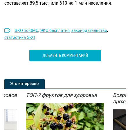
составляет 89,5 тыс., или 613 на 1 млн населения.
ЭКО по ОМС
,
ЭКО бесплатно
,
законодательство
,
статистика ЭКО
ДОБАВИТЬ КОММЕНТАРИЙ
Это интересно
мировое
ТОП-7 фруктов для здоровья
Возрас
мы
проход