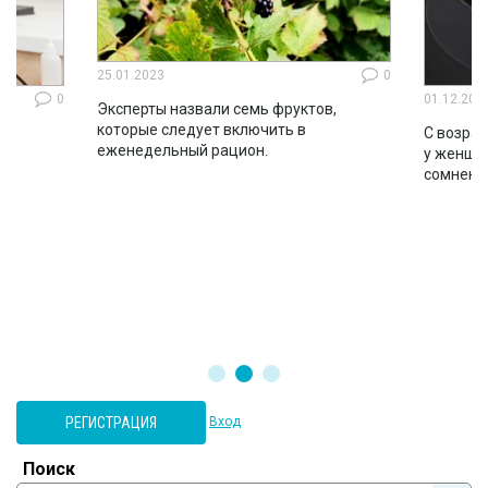
25.01.2023
0
0
01.12.202
Эксперты назвали семь фруктов,
которые следует включить в
ло
С возрас
еженедельный рацион.
во
у женщин
сомнени
РЕГИСТРАЦИЯ
Вход
Поиск