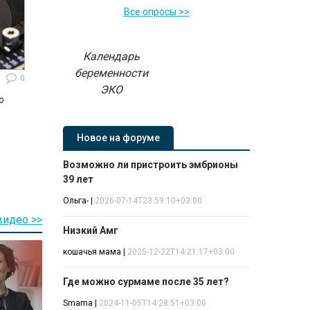
Все опросы >>
Календарь
беременности
0
ЭКО
ю
Новое на форуме
Возможно ли пристроить эмбрионы
39 лет
Ольга-
|
2026-07-14T23:59:10+03:00
видео >>
Низкий Амг
кошачья мама
|
2025-12-22T14:21:17+03:00
Где можно сурмаме после 35 лет?
Smama
|
2024-11-05T14:28:51+03:00