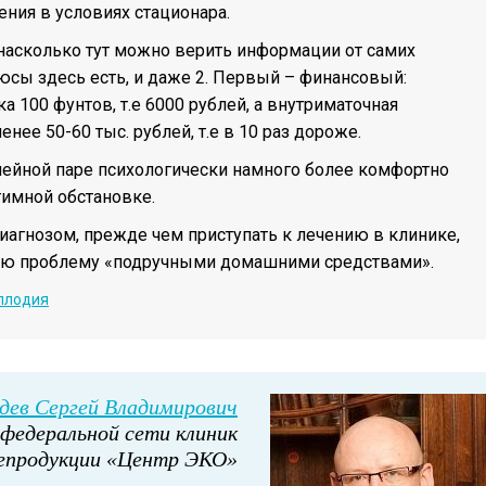
ния в условиях стационара.
 насколько тут можно верить информации от самих
сы здесь есть, и даже 2. Первый – финансовый:
а 100 фунтов, т.е 6000 рублей, а внутриматочная
нее 50-60 тыс. рублей, т.е в 10 раз дороже.
емейной паре психологически намного более комфортно
тимной обстановке.
иагнозом, прежде чем приступать к лечению в клинике,
вою проблему «подручными домашними средствами».
плодия
дев Сергей Владимирович
федеральной сети клиник
епродукции «Центр ЭКО»