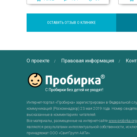
ОСТАВИТЬ ОТЗЫВ О КЛИНИКЕ
О проекте
Правовая информация
Конт
Интернет-портал «Пробирка» зарегистрирован в Федеральной сл
коммуникаций (Роскомнадзор) 23 мая 2019 года. Номер свидет
высказанные в комментариях читателей.
Все материалы, размещенные на интернет-сайте
www.probirka.or
являются результатами интеллектуальной собственности, исклю
принадлежат ООО «СвитГрупп АйТи».