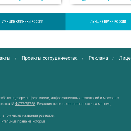
ЛУЧШИЕ КЛИНИКИ РОССИИ
ЛУЧШИЕ ВРАЧИ РОССИИ
акты
Проекты сотрудничества
Реклама
Лице
ужбе по надзору в сфере связи, информационных технологий и массовых
ельства №
ФС77-75768
. Редакция не несет ответственности за мнения,
g
, в том числе названия разделов,
чительные права на которые