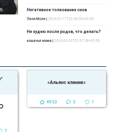
Негативное толкование снов
Леля-Моля
|
2024-02-17T23:08:58+03:00
Не худею после родов, что делать?
кошачья мама
|
2024-02-03T22:07:38+03:00
О"
«Альянс клиник»
49.53
5
1
7