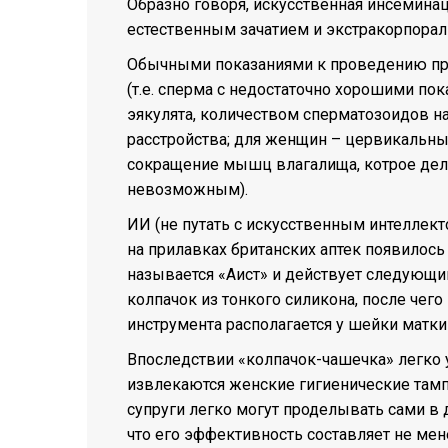
Образно говоря, искусственная инсемин
естественным зачатием и экстракорпора
Обычными показаниями к проведению про
(т.е. сперма с недостаточно хорошими п
эякулята, количеством сперматозоидов на
расстройства; для женщин – цервикальны
сокращение мышц влагалища, котрое дел
невозможным).
ИИ (не путать с искусственным интеллект
на прилавках британских аптек появилось
называется «Аист» и действует следующи
колпачок из тонкого силикона, после че
инструмента располагается у шейки матки н
Впоследствии «колпачок-чашечка» легко 
извлекаются женские гигиенические тампон
супруги легко могут проделывать сами в
что его эффективность составляет не мен