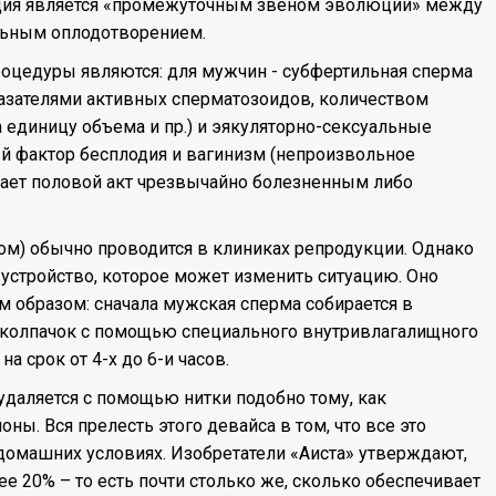
ация является «промежуточным звеном эволюции» между
льным оплодотворением.
цедуры являются: для мужчин - субфертильная сперма
оказателями активных сперматозоидов, количеством
 единицу объема и пр.) и эякуляторно-сексуальные
й фактор бесплодия и вагинизм (непроизвольное
ает половой акт чрезвычайно болезненным либо
ом) обычно проводится в клиниках репродукции. Однако
 устройство, которое может изменить ситуацию. Оно
м образом: сначала мужская сперма собирается в
го колпачок с помощью специального внутривлагалищного
а срок от 4-х до 6-и часов.
удаляется с помощью нитки подобно тому, как
ы. Вся прелесть этого девайса в том, что все это
 домашних условиях. Изобретатели «Аиста» утверждают,
ее 20% – то есть почти столько же, сколько обеспечивает