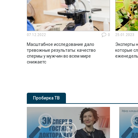
07.12.2022
0
25.01.2023
Масштабное исследование дало
Эксперты н
тревожные результаты: качество
которые с
спермы у мужчин во всем мире
еженедель
снижаетс
Пробирка ТВ