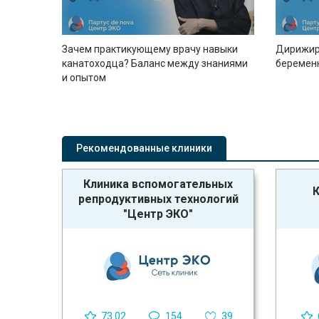
Зачем практикующему врачу навыки
Дирижир
канатоходца? Баланс между знаниями
беремен
и опытом
Рекомендованные клиники
Клиника вспомогательных
К
репродуктивных технологий
"Центр ЭКО"
73.02
154
39