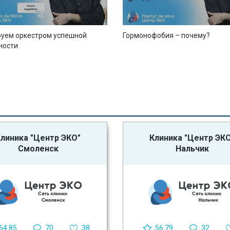
уем оркестром успешной
Гормонофобия – почему?
ности
линика "Центр ЭКО"
Клиника "Центр ЭК
Смоленск
Нальчик
64.85
70
38
56.79
32