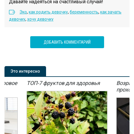
Давайте надеяться на счастливый случай!
Эко
,
как родить девочку
,
беременность
,
как зачать
девочку
,
хочу девочку
ДОБАВИТЬ КОММЕНТАРИЙ
Это интересно
мировое
ТОП-7 фруктов для здоровья
Возрас
мы
проход