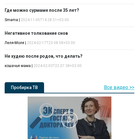
Где можно сурмаме после 35 лет?
Smama
|
2024-11-05T14:28:51+03:00
Негативное толкование снов
Леля-Моля
|
2024-02-17T23:08:58+03:00
Не худею после родов, что делать?
кошачья мама
|
2024-02-03T22:07:38+03:00
Все видео >>
Пробирка ТВ