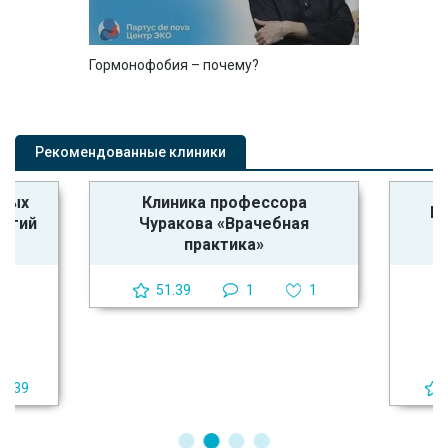
Гормонофобия – почему?
Рекомендованные клиники
ьных
Клиника профессора
Кл
логий
Чуракова «Врачебная
практика»
51.39
1
1
39