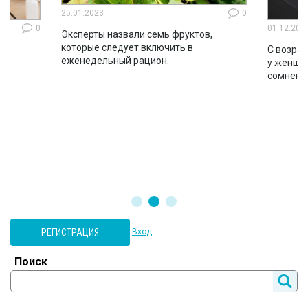
25.01.2023
0
0
01.12.202
Эксперты назвали семь фруктов,
которые следует включить в
ло
С возрас
еженедельный рацион.
во
у женщин
сомнени
РЕГИСТРАЦИЯ
Вход
Поиск