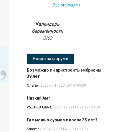
Все опросы >>
Календарь
беременности
ЭКО
Новое на форуме
Возможно ли пристроить эмбрионы
39 лет
Ольга-
|
2026-07-14T23:59:10+03:00
Низкий Амг
кошачья мама
|
2025-12-22T14:21:17+03:00
Где можно сурмаме после 35 лет?
Smama
|
2024-11-05T14:28:51+03:00