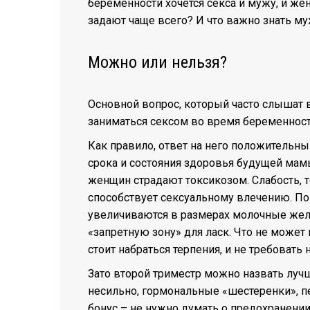
беременности хочется секса и мужу, и ж
задают чаще всего? И что важно знать м
Можно или нельзя?
Основной вопрос, который часто слышат
заниматься сексом во время беременнос
Как правило, ответ на него положительны
срока и состояния здоровья будущей мам
женщин страдают токсикозом. Слабость, т
способствует сексуальному влечению. По
увеличиваются в размерах молочные желе
«запретную зону» для ласк. Что не может 
стоит набраться терпения, и не требовать
Зато второй триместр можно назвать луч
несильно, гормональные «шестеренки», п
бонус – не нужно думать о предохранени