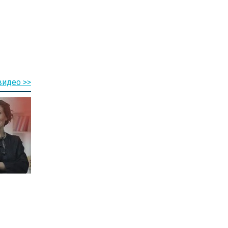
видео >>