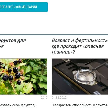
ДОБАВИТЬ КОММЕНТАРИЙ
фруктов для
Возраст и фертильность
ья
где проходит «опасная
граница»?
0
01.12.2022
азвали семь фруктов,
С возрастом способность к зачати