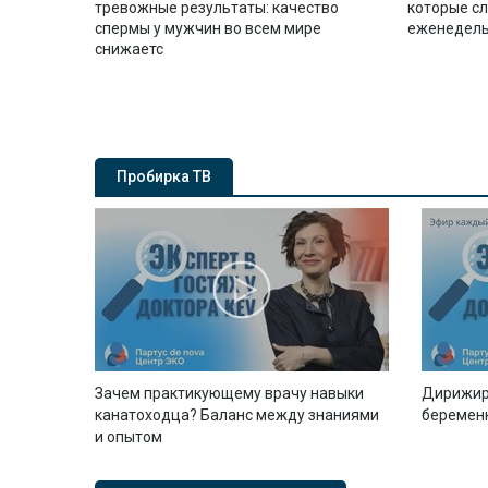
тревожные результаты: качество
которые с
спермы у мужчин во всем мире
еженедель
снижаетс
Пробирка ТВ
Зачем практикующему врачу навыки
Дирижир
канатоходца? Баланс между знаниями
беремен
и опытом