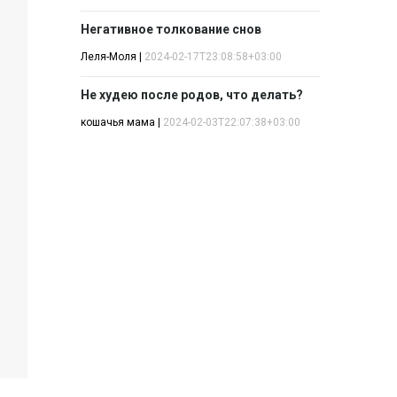
Негативное толкование снов
Леля-Моля
|
2024-02-17T23:08:58+03:00
Не худею после родов, что делать?
кошачья мама
|
2024-02-03T22:07:38+03:00