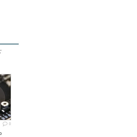
:
0
ю