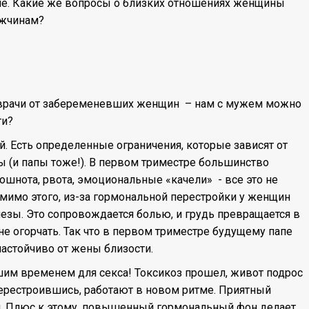
ене. Какие же вопросы о близких отношениях женщины
ужчинам?
 врачи от забеременевших женщин – нам с мужем можно
ти?
й. Есть определенные ограничения, которые зависят от
ы (и папы тоже!). В первом триместре большинство
ошнота, рвота, эмоциональные «качели» - все это не
мимо этого, из-за гормональной перестройки у женщин
зы. Это сопровождается болью, и грудь превращается в
не огорчать. Так что в первом триместре будущему папе
 настойчиво от жены близости.
шим временем для секса! Токсикоз прошел, живот подрос
ерестроившись, работают в новом ритме. Приятный
и. Плюс к этому, повышенный гормональный фон делает