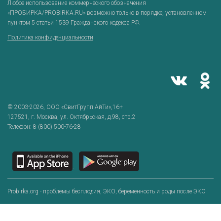
Любое использование коммерческого обозначения
«ПРОБИРКА/PROBIRKA.RU» возможно только в порядке, установленном
пунктом 5 статьи 1539 Гражданского кодекса РФ.
Политика конфиденциальности
© 2003-2026,
ООО «СвитГрупп АйТи»
,16+
127521
, г.
Москва
,
ул. Октябрьская, д.98, стр.2
Телефон:
8 (800) 500-76-28
Probirka.org - проблемы бесплодия, ЭКО, беременность и роды после ЭКО