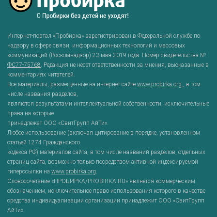
Интернет-портал «Пробирка» зарегистрирован в Федеральной службе по
надзору в сфере связи, информационных технологий и массовых
коммуникаций (Роскомнадзор) 23 мая 2019 года. Номер свидетельства №
ФС77-75768
. Редакция не несет ответственности за мнения, высказанные в
комментариях читателей.
Все материалы, размещенные на интернет-сайте
www.probirka.org
, в том
числе названия разделов,
являются результатами интеллектуальной собственности, исключительные
права на которые
принадлежат ООО «СвитГрупп АйТи».
Любое использование (включая цитирование в порядке, установленном
статьей 1274 Гражданского
кодекса РФ) материалов сайта, в том числе названий разделов, отдельных
страниц сайта, возможно только посредством активной индексируемой
гиперссылки на
www.probirka.org
.
Словосочетание «ПРОБИРКА/PROBIRKA.RU» является коммерческим
обозначением, исключительное право использования которого в качестве
средства индивидуализации организации принадлежит ООО «СвитГрупп
АйТи».