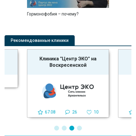
Гормонофобия – почему?
Рекомендованные клиники
а
Клиника "Центр ЭКО" на
ая
Воскресенской
1
67.08
26
10