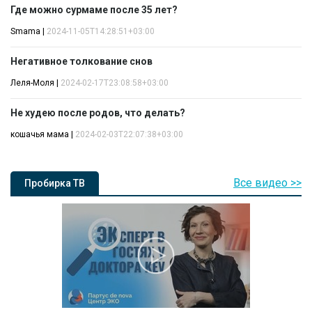
Где можно сурмаме после 35 лет?
Smama
|
2024-11-05T14:28:51+03:00
Негативное толкование снов
Леля-Моля
|
2024-02-17T23:08:58+03:00
Не худею после родов, что делать?
кошачья мама
|
2024-02-03T22:07:38+03:00
Все видео >>
Пробирка ТВ