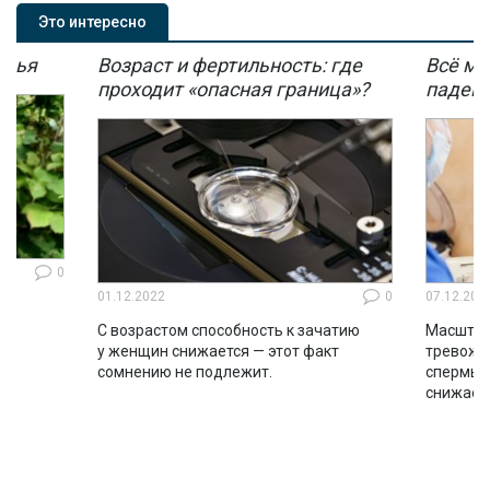
Это интересно
овья
Возраст и фертильность: где
Всё ме
проходит «опасная граница»?
падени
0
01.12.2022
0
07.12.202
в,
С возрастом способность к зачатию
Масштаб
у женщин снижается — этот факт
тревожн
сомнению не подлежит.
спермы 
снижает