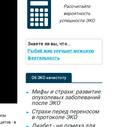
Рассчитайте
вероятность
успешности ЭКО
Знаете ли вы, что...
Рыбий жир улучшит мужскую
фертильность
Об ЭКО начистоту
Мифы и страхи: развитие
опухолевых заболеваний
после ЭКО
Страхи перед переносом
нсы
в протоколе ЭКО
итов - в
Диабет - не помеха для