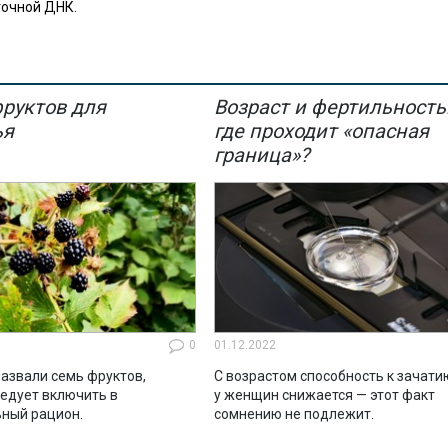
точной ДНК.
фруктов для
Возраст и фертильность
ья
где проходит «опасная
граница»?
0
01.12.2022
азвали семь фруктов,
С возрастом способность к зачати
ледует включить в
у женщин снижается — этот факт
ный рацион.
сомнению не подлежит.