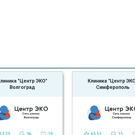
линика "Центр ЭКО"
Клиника "Центр ЭК
Волгоград
Симферополь
53.23
36
19
65.51
15