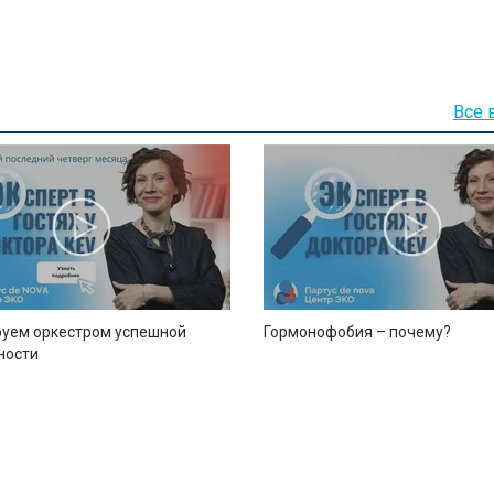
Все 
уем оркестром успешной
Гормонофобия – почему?
ности