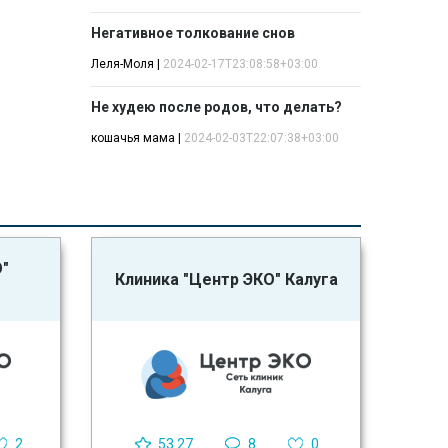
Негативное толкование снов
Леля-Моля
|
2024-02-17T23:08:58+03:00
Не худею после родов, что делать?
кошачья мама
|
2024-02-03T22:07:38+03:00
О"
Клиника "Центр ЭКО" Калуга
2
53.27
8
0