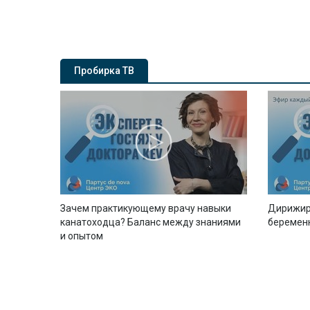
Пробирка ТВ
Зачем практикующему врачу навыки
Дирижир
канатоходца? Баланс между знаниями
беремен
и опытом