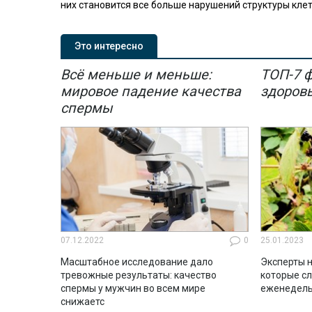
них становится все больше нарушений структуры кле
Это интересно
Всё меньше и меньше:
ТОП-7 
мировое падение качества
здоров
спермы
07.12.2022
0
25.01.2023
Масштабное исследование дало
Эксперты н
тревожные результаты: качество
которые с
спермы у мужчин во всем мире
еженедель
снижаетс