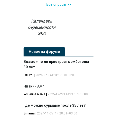
Все опросы >>
Календарь
беременности
ЭКО
Новое на форуме
Возможно ли пристроить эмбрионы
39 лет
Ольга-
|
2026-07-14T23:59:10+03:00
Низкий Амг
кошачья мама
|
2025-12-22T14:21:17+03:00
Где можно сурмаме после 35 лет?
Smama
|
2024-11-05T14:28:51+03:00