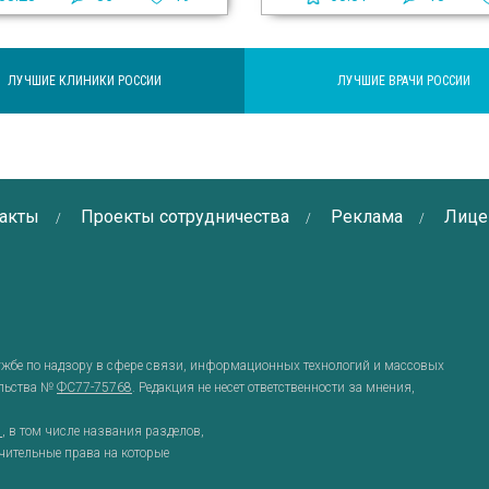
ЛУЧШИЕ КЛИНИКИ РОССИИ
ЛУЧШИЕ ВРАЧИ РОССИИ
акты
Проекты сотрудничества
Реклама
Лице
ужбе по надзору в сфере связи, информационных технологий и массовых
ельства №
ФС77-75768
. Редакция не несет ответственности за мнения,
g
, в том числе названия разделов,
чительные права на которые