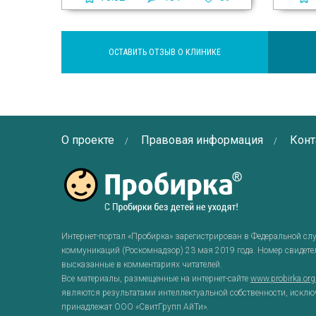
ОСТАВИТЬ ОТЗЫВ О КЛИНИКЕ
О проекте
Правовая информация
Конт
Интернет-портал «Пробирка» зарегистрирован в Федеральной сл
коммуникаций (Роскомнадзор) 23 мая 2019 года. Номер свидет
высказанные в комментариях читателей.
Все материалы, размещенные на интернет-сайте
www.probirka.or
являются результатами интеллектуальной собственности, исклю
принадлежат ООО «СвитГрупп АйТи».