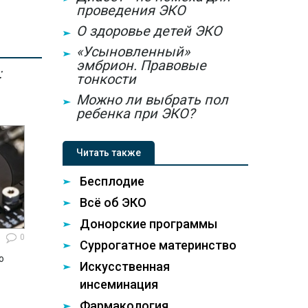
проведения ЭКО
О здоровье детей ЭКО
«Усыновленный»
эмбрион. Правовые
:
тонкости
Можно ли выбрать пол
ребенка при ЭКО?
Читать также
Бесплодие
Всё об ЭКО
Донорские программы
0
Суррогатное материнство
ю
Искусственная
инсеминация
Фармакология