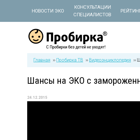
Jump to navigation
КОНСУЛЬТАЦИИ
НОВОСТИ ЭКО
РЕЙТИН
СПЕЦИАЛИСТОВ
Главная
››
Пробирка ТВ
››
Видеоэнциклопедия
››
Ш
Шансы на ЭКО с замороженн
24.12.2015