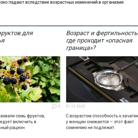
резко падают вследствие возрастных изменений в организме.
фруктов для
Возраст и фертильность
ья
где проходит «опасная
граница»?
0
01.12.2022
азвали семь фруктов,
С возрастом способность к зачати
ледует включить в
у женщин снижается — этот факт
ный рацион.
сомнению не подлежит.