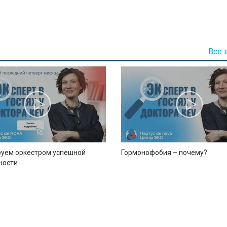
Все 
уем оркестром успешной
Гормонофобия – почему?
ности