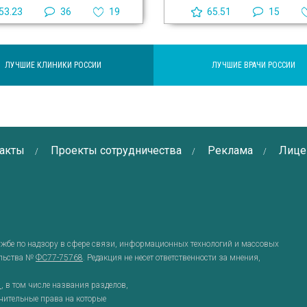
53.23
36
19
65.51
15
ЛУЧШИЕ КЛИНИКИ РОССИИ
ЛУЧШИЕ ВРАЧИ РОССИИ
акты
Проекты сотрудничества
Реклама
Лице
ужбе по надзору в сфере связи, информационных технологий и массовых
ельства №
ФС77-75768
. Редакция не несет ответственности за мнения,
g
, в том числе названия разделов,
чительные права на которые