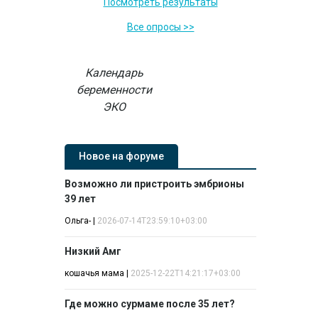
Посмотреть результаты
Все опросы >>
Календарь
беременности
ЭКО
Новое на форуме
Возможно ли пристроить эмбрионы
39 лет
Ольга-
|
2026-07-14T23:59:10+03:00
Низкий Амг
кошачья мама
|
2025-12-22T14:21:17+03:00
Где можно сурмаме после 35 лет?