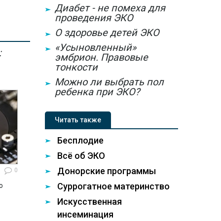
Диабет - не помеха для
проведения ЭКО
О здоровье детей ЭКО
«Усыновленный»
:
эмбрион. Правовые
тонкости
Можно ли выбрать пол
ребенка при ЭКО?
Читать также
Бесплодие
Всё об ЭКО
Донорские программы
0
Суррогатное материнство
ю
Искусственная
инсеминация