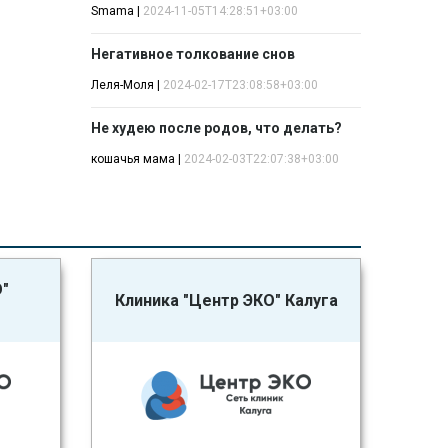
Smama
|
2024-11-05T14:28:51+03:00
Негативное толкование снов
Леля-Моля
|
2024-02-17T23:08:58+03:00
Не худею после родов, что делать?
кошачья мама
|
2024-02-03T22:07:38+03:00
О"
Клиника "Центр ЭКО" Калуга