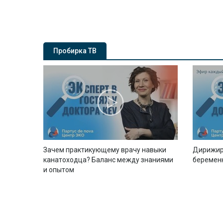
Пробирка ТВ
Зачем практикующему врачу навыки
Дирижир
канатоходца? Баланс между знаниями
беремен
и опытом