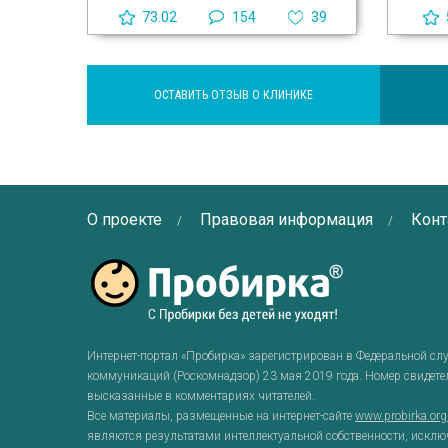
73.02
154
39
ОСТАВИТЬ ОТЗЫВ О КЛИНИКЕ
О проекте
Правовая информация
Конт
Интернет-портал «Пробирка» зарегистрирован в Федеральной сл
коммуникаций (Роскомнадзор) 23 мая 2019 года. Номер свидет
высказанные в комментариях читателей.
Все материалы, размещенные на интернет-сайте
www.probirka.or
являются результатами интеллектуальной собственности, исклю