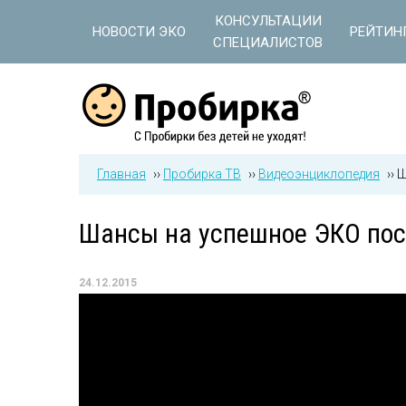
Jump to navigation
КОНСУЛЬТАЦИИ
НОВОСТИ ЭКО
РЕЙТИН
СПЕЦИАЛИСТОВ
Главная
››
Пробирка ТВ
››
Видеоэнциклопедия
››
Ш
Шансы на успешное ЭКО пос
24.12.2015