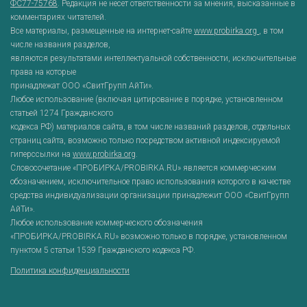
ФС77-75768
. Редакция не несет ответственности за мнения, высказанные в
комментариях читателей.
Все материалы, размещенные на интернет-сайте
www.probirka.org
, в том
числе названия разделов,
являются результатами интеллектуальной собственности, исключительные
права на которые
принадлежат ООО «СвитГрупп АйТи».
Любое использование (включая цитирование в порядке, установленном
статьей 1274 Гражданского
кодекса РФ) материалов сайта, в том числе названий разделов, отдельных
страниц сайта, возможно только посредством активной индексируемой
гиперссылки на
www.probirka.org
.
Словосочетание «ПРОБИРКА/PROBIRKA.RU» является коммерческим
обозначением, исключительное право использования которого в качестве
средства индивидуализации организации принадлежит ООО «СвитГрупп
АйТи».
Любое использование коммерческого обозначения
«ПРОБИРКА/PROBIRKA.RU» возможно только в порядке, установленном
пунктом 5 статьи 1539 Гражданского кодекса РФ.
Политика конфиденциальности