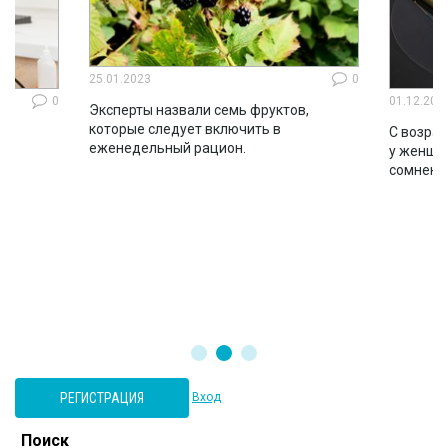
25.01.2023
0
0
01.12.202
Эксперты назвали семь фруктов,
которые следует включить в
ло
С возрас
еженедельный рацион.
во
у женщин
сомнени
РЕГИСТРАЦИЯ
Вход
Поиск