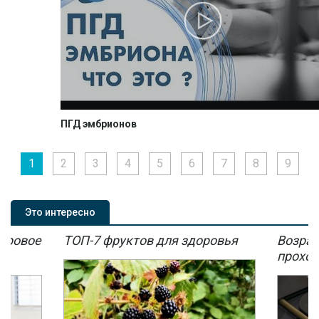
ПГД эмбрионов
1
2
3
4
5
6
7
8
9
Это интересно
мировое
ТОП-7 фруктов для здоровья
Возрас
мы
проход