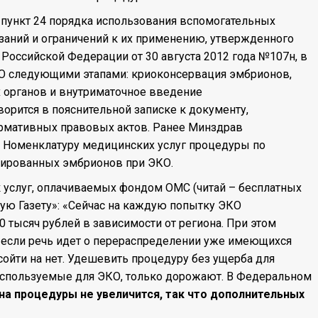
 пункт 24 порядка использования вспомогательных
заний и ограничений к их применению, утвержденного
Российской Федерации от 30 августа 2012 года №107н, в
О следующими этапами: криоконсервация эмбрионов,
 органов и внутриматочное введение
орится в пояснительной записке к документу,
ормативных правовых актов. Ранее Минздрав
в Номенклатуру медицинских услуг процедуры по
ированных эмбрионов при ЭКО.
к услуг, оплачиваемых фондом ОМС (читай – бесплатных
кую Газету»: «Сейчас на каждую попытку ЭКО
 тысяч рублей в зависимости от региона. При этом
 если речь идет о перераспределении уже имеющихся
сойти на нет. Удешевить процедуру без ущерба для
 используемые для ЭКО, только дорожают. В Федеральном
а процедуры не увеличится, так что дополнительных