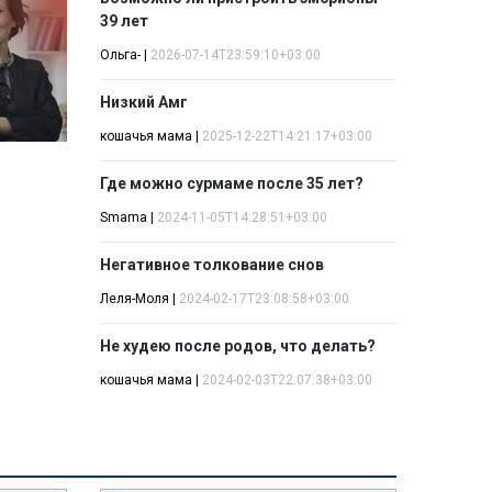
39 лет
Ольга-
|
2026-07-14T23:59:10+03:00
Низкий Амг
кошачья мама
|
2025-12-22T14:21:17+03:00
Где можно сурмаме после 35 лет?
Smama
|
2024-11-05T14:28:51+03:00
Негативное толкование снов
Леля-Моля
|
2024-02-17T23:08:58+03:00
Не худею после родов, что делать?
кошачья мама
|
2024-02-03T22:07:38+03:00