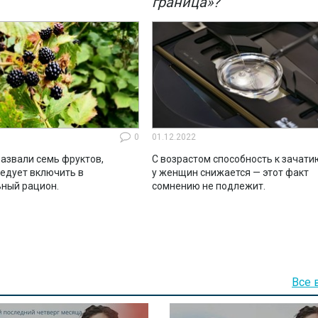
граница»?
0
01.12.2022
азвали семь фруктов,
С возрастом способность к зачати
ледует включить в
у женщин снижается — этот факт
ный рацион.
сомнению не подлежит.
Все 