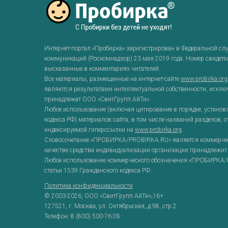
Интернет-портал «Пробирка» зарегистрирован в Федеральной сл
коммуникаций (Роскомнадзор) 23 мая 2019 года. Номер свидет
высказанные в комментариях читателей.
Все материалы, размещенные на интернет-сайте
www.probirka.or
являются результатами интеллектуальной собственности, исклю
принадлежат ООО «СвитГрупп АйТи».
Любое использование (включая цитирование в порядке, установ
кодекса РФ) материалов сайта, в том числе названий разделов, 
индексируемой гиперссылки на
www.probirka.org
.
Словосочетание «ПРОБИРКА/PROBIRKA.RU» является коммерческ
качестве средства индивидуализации организации принадлежит
Любое использование коммерческого обозначения «ПРОБИРКА/P
статьи 1539 Гражданского кодекса РФ.
Политика конфиденциальности
© 2003-2026,
ООО «СвитГрупп АйТи»
,16+
127521
, г.
Москва
,
ул. Октябрьская, д.98, стр.2
Телефон:
8 (800) 500-76-28