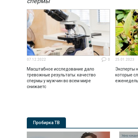
спермы
07.12.2022
0
25.01.2023
Масштабное исследование дало
Эксперты н
тревожные результаты: качество
которые с
спермы у мужчин во всем мире
еженедель
снижаетс
Пробирка ТВ