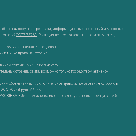
ужбе по надзору в сфере связи, информационных технологий и массовых
ельства №
ФС77-75768
. Редакция не несет ответственности за мнения,
g
, в том числе названия разделов,
чительные права на которые
ленном статьей 1274 Гражданского
отдельных страниц сайта, возможно только посредством активной
им обозначением, исключительное право использования которого в
 ООО «СвитГрупп АйТи».
ROBIRKA.RU» возможно только в порядке, установленном пунктом 5