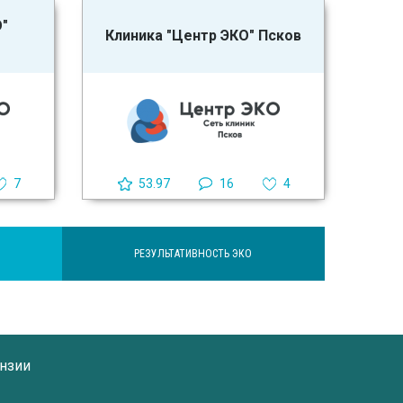
О"
Клиника "Центр ЭКО" Псков
7
53.97
16
4
РЕЗУЛЬТАТИВНОСТЬ ЭКО
нзии