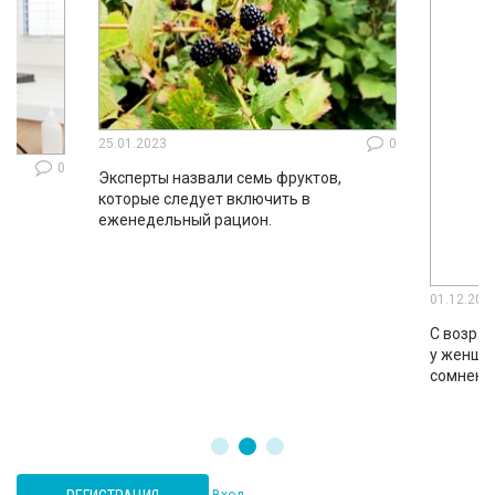
25.01.2023
0
0
Эксперты назвали семь фруктов,
которые следует включить в
ло
еженедельный рацион.
во
01.12.202
С возрас
у женщин
сомнени