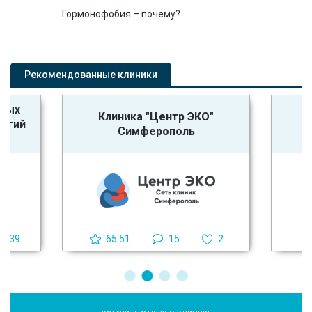
Гормонофобия – почему?
Рекомендованные клиники
ьных
Клиника "Центр ЭКО"
К
логий
Симферополь
39
65.51
15
2