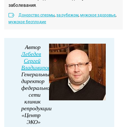
заболевания.
Донорство спермы
,
за рубежом
,
мужское здоровье
,
мужское бесплодие
Автор
Лебедев
Сергей
Владимирович
Генеральный
директор
федеральной
сети
клиник
репродукции
«Центр
ЭКО»