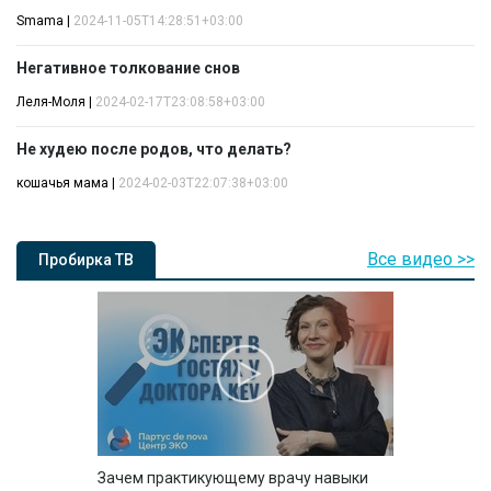
Smama
|
2024-11-05T14:28:51+03:00
Негативное толкование снов
Леля-Моля
|
2024-02-17T23:08:58+03:00
Не худею после родов, что делать?
кошачья мама
|
2024-02-03T22:07:38+03:00
Все видео >>
Пробирка ТВ
Зачем практикующему врачу навыки