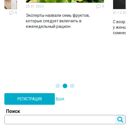
25.01.2023
0
0
01.12.202
Эксперты назвали семь фруктов,
которые следует включить в
ло
С возрас
еженедельный рацион.
во
у женщин
сомнени
РЕГИСТРАЦИЯ
Вход
Поиск