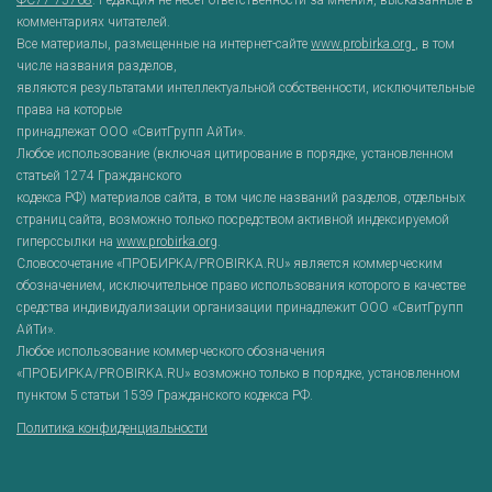
ФС77-75768
. Редакция не несет ответственности за мнения, высказанные в
комментариях читателей.
Все материалы, размещенные на интернет-сайте
www.probirka.org
, в том
числе названия разделов,
являются результатами интеллектуальной собственности, исключительные
права на которые
принадлежат ООО «СвитГрупп АйТи».
Любое использование (включая цитирование в порядке, установленном
статьей 1274 Гражданского
кодекса РФ) материалов сайта, в том числе названий разделов, отдельных
страниц сайта, возможно только посредством активной индексируемой
гиперссылки на
www.probirka.org
.
Словосочетание «ПРОБИРКА/PROBIRKA.RU» является коммерческим
обозначением, исключительное право использования которого в качестве
средства индивидуализации организации принадлежит ООО «СвитГрупп
АйТи».
Любое использование коммерческого обозначения
«ПРОБИРКА/PROBIRKA.RU» возможно только в порядке, установленном
пунктом 5 статьи 1539 Гражданского кодекса РФ.
Политика конфиденциальности