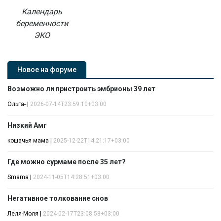
Календарь
беременности
ЭКО
Новое на форуме
Возможно ли пристроить эмбрионы 39 лет
Ольга-
|
2026-07-14T23:59:10+03:00
Низкий Амг
кошачья мама
|
2025-12-22T14:21:17+03:00
Где можно сурмаме после 35 лет?
Smama
|
2024-11-05T14:28:51+03:00
Негативное толкование снов
Леля-Моля
|
2024-02-17T23:08:58+03:00