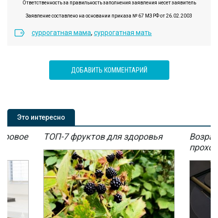
Ответственность за правильность заполнения заявления несет заявитель
Заявление составлено на основании приказа № 67 МЗ РФ от 26.02.2003
суррогатная мама
,
суррогатная мать
ДОБАВИТЬ КОММЕНТАРИЙ
Это интересно
мировое
ТОП-7 фруктов для здоровья
Возрас
мы
проход