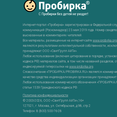
Интернет-портал «Пробирка» зарегистрирован в Федеральной сл
коммуникаций (Роскомнадзор) 23 мая 2019 года. Номер свидет
высказанные в комментариях читателей.
Все материалы, размещенные на интернет-сайте
www.probirka.or
являются результатами интеллектуальной собственности, исклю
принадлежат ООО «СвитГрупп АйТи».
Любое использование (включая цитирование в порядке, установ
кодекса РФ) материалов сайта, в том числе названий разделов, 
индексируемой гиперссылки на
www.probirka.org
.
Словосочетание «ПРОБИРКА/PROBIRKA.RU» является коммерческ
качестве средства индивидуализации организации принадлежит
Любое использование коммерческого обозначения «ПРОБИРКА/P
статьи 1539 Гражданского кодекса РФ.
Политика конфиденциальности
© 2003-2026,
ООО «СвитГрупп АйТи»
,16+
127521
, г.
Москва
,
ул. Октябрьская, д.98, стр.2
Телефон:
8 (800) 500-76-28