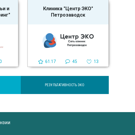
ьи и
Клиника "Центр ЭКО"
инг"
Петрозаводск
0
61.17
45
13
РЕЗУЛЬТАТИВНОСТЬ ЭКО
нзии