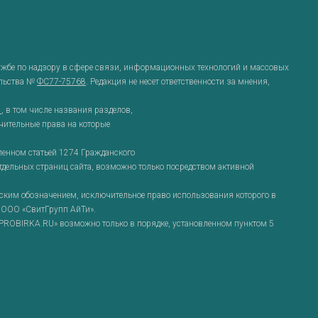
ужбе по надзору в сфере связи, информационных технологий и массовых
ельства №
ФС77-75768
. Редакция не несет ответственности за мнения,
g
, в том числе названия разделов,
чительные права на которые
ленном статьей 1274 Гражданского
отдельных страниц сайта, возможно только посредством активной
им обозначением, исключительное право использования которого в
 ООО «СвитГрупп АйТи».
ROBIRKA.RU» возможно только в порядке, установленном пунктом 5