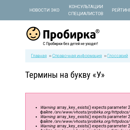
Jump to navigation
КОНСУЛЬТАЦИИ
НОВОСТИ ЭКО
РЕЙТИН
СПЕЦИАЛИСТОВ
Главная
››
Справочная информация
››
Глоссарий
Термины на букву «У»
Warning
: array_key_exists() expects parameter 2
Сообщение об ошибке
файле
/srv/www/vhosts/probirka.org/httpdocs/
Warning
: array_key_exists() expects parameter 2
файле
/srv/www/vhosts/probirka.org/httpdocs/
Warning
: array_key_exists() expects parameter 2