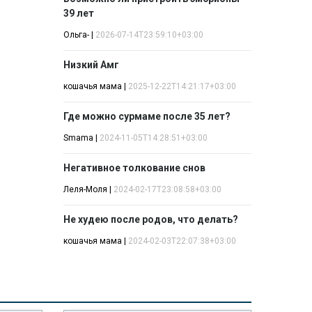
39 лет
Ольга-
|
2026-07-14T23:59:10+03:00
Низкий Амг
кошачья мама
|
2025-12-22T14:21:17+03:00
Где можно сурмаме после 35 лет?
Smama
|
2024-11-05T14:28:51+03:00
Негативное толкование снов
Леля-Моля
|
2024-02-17T23:08:58+03:00
Не худею после родов, что делать?
кошачья мама
|
2024-02-03T22:07:38+03:00