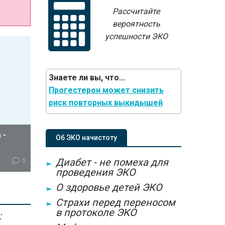
Рассчитайте
вероятность
успешности ЭКО
Знаете ли вы, что...
Прогестерон может снизить
риск повторных выкидышей
 -
Об ЭКО начистоту
Диабет - не помеха для
0
проведения ЭКО
цедура
О здоровье детей ЭКО
чае
Страхи перед переносом
 матки,
в протоколе ЭКО
:
оляет