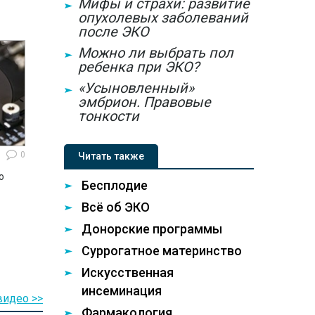
Мифы и страхи: развитие
у и
опухолевых заболеваний
и
после ЭКО
,
Можно ли выбрать пол
имы
ребенка при ЭКО?
тояние
ра
«Усыновленный»
ию
эмбрион. Правовые
 и
тонкости
вой
гий
0
Читать также
й, так
е
ю
Бесплодие
Всё об ЭКО
Донорские программы
Суррогатное материнство
Искусственная
инсеминация
видео >>
Фармакология