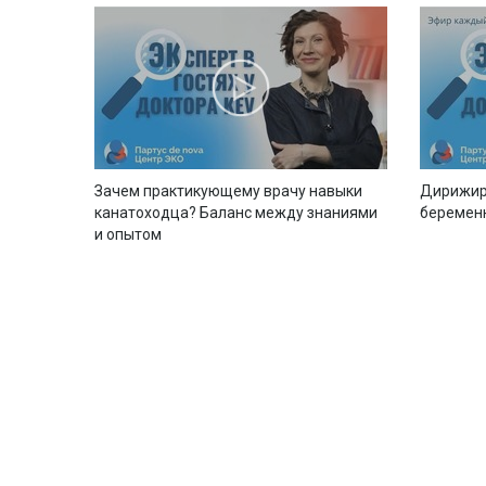
Зачем практикующему врачу навыки
Дирижир
канатоходца? Баланс между знаниями
беремен
и опытом