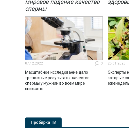
мировое падение качества
здоров
диагно
спермы
связан
железо
07.12.2022
0
25.01.2023
Масштабное исследование дало
Эксперты н
тревожные результаты: качество
которые с
спермы у мужчин во всем мире
еженедель
снижаетс
Пробирка ТВ