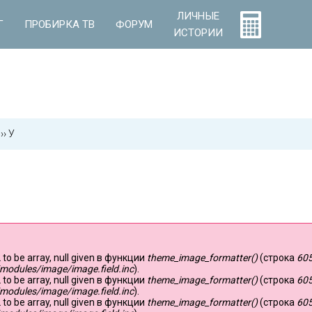
ЛИЧНЫЕ
Г
ПРОБИРКА ТВ
ФОРУМ
ИСТОРИИ
››
У
 to be array, null given в функции
theme_image_formatter()
(строка
60
modules/image/image.field.inc
).
 to be array, null given в функции
theme_image_formatter()
(строка
60
modules/image/image.field.inc
).
 to be array, null given в функции
theme_image_formatter()
(строка
60