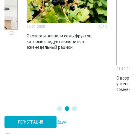
25.01.2023
0
0
Эксперты назвали семь фруктов,
которые следует включить в
ло
еженедельный рацион.
во
01.12.202
С возрас
у женщин
сомнени
РЕГИСТРАЦИЯ
Вход