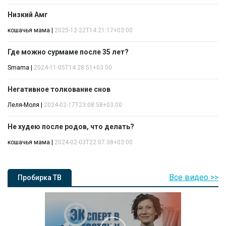
Низкий Амг
кошачья мама
|
2025-12-22T14:21:17+03:00
Где можно сурмаме после 35 лет?
Smama
|
2024-11-05T14:28:51+03:00
Негативное толкование снов
Леля-Моля
|
2024-02-17T23:08:58+03:00
Не худею после родов, что делать?
кошачья мама
|
2024-02-03T22:07:38+03:00
Все видео >>
Пробирка ТВ