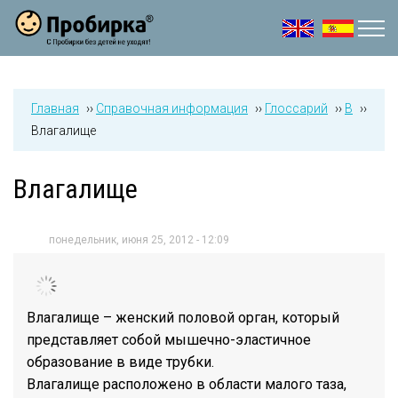
Jump to navigation
Главная
››
Справочная информация
››
Глоссарий
››
В
››
Влагалище
Влагалище
понедельник, июня 25, 2012 - 12:09
Влагалище – женский половой орган, который
представляет собой мышечно-эластичное
образование в виде трубки.
Влагалище расположено в области малого таза,