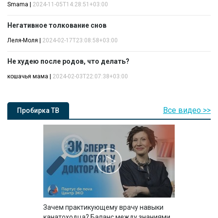
Smama
|
2024-11-05T14:28:51+03:00
Негативное толкование снов
Леля-Моля
|
2024-02-17T23:08:58+03:00
Не худею после родов, что делать?
кошачья мама
|
2024-02-03T22:07:38+03:00
Все видео >>
Пробирка ТВ
Зачем практикующему врачу навыки
канатоходца? Баланс между знаниями