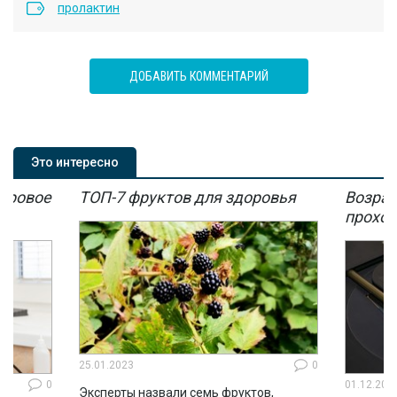
пролактин
ДОБАВИТЬ КОММЕНТАРИЙ
Это интересно
мировое
ТОП-7 фруктов для здоровья
Возрас
мы
проход
25.01.2023
0
0
01.12.202
Эксперты назвали семь фруктов,