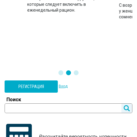
которые следует включить в
ло
С возрас
еженедельный рацион.
во
у женщин
сомнени
РЕГИСТРАЦИЯ
Вход
Поиск
Рассчитайте вероятность успешности