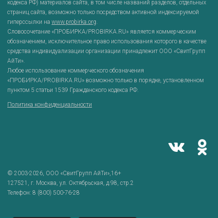
кодекса РФ) материалов сайта, в том числе названий разделов, отдельных
страниц сайта, возможно только посредством активной индексируемой
гиперссылки на
www.probirka.org
.
Словосочетание «ПРОБИРКА/PROBIRKA.RU» является коммерческим
обозначением, исключительное право использования которого в качестве
средства индивидуализации организации принадлежит ООО «СвитГрупп
АйТи».
Любое использование коммерческого обозначения
«ПРОБИРКА/PROBIRKA.RU» возможно только в порядке, установленном
пунктом 5 статьи 1539 Гражданского кодекса РФ.
Политика конфиденциальности
© 2003-2026,
ООО «СвитГрупп АйТи»
,16+
127521
, г.
Москва
,
ул. Октябрьская, д.98, стр.2
Телефон:
8 (800) 500-76-28