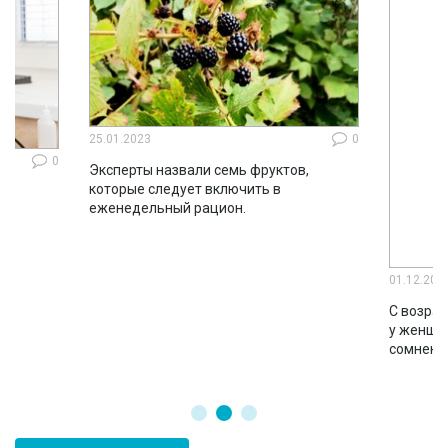
25.01.2023
0
0
Эксперты назвали семь фруктов,
которые следует включить в
ло
еженедельный рацион.
во
01.12.202
С возрас
у женщин
сомнени