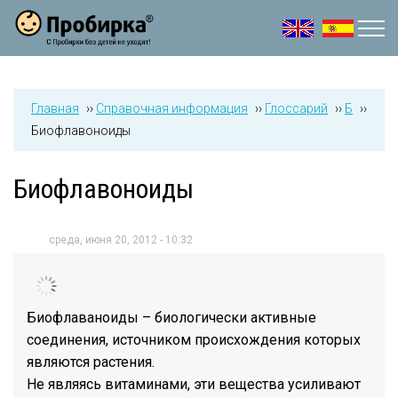
Jump to navigation
Главная
››
Справочная информация
››
Глоссарий
››
Б
››
Биофлавоноиды
Биофлавоноиды
среда, июня 20, 2012 - 10:32
Биофлаваноиды – биологически активные
соединения, источником происхождения которых
являются растения.
Не являясь витаминами, эти вещества усиливают