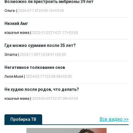
Возможно ли пристроить эмбрионы 39 лет
Ольга-
|
2026-07-14T23:59:10+03:00
Низкий Амг
кошачья мама
|
2025-12-22T14:21:17+03:00
Где можно сурмаме после 35 лет?
Smama
|
2024-11-05T14:28:51+03:00
Негативное толкование снов
Леля-Моля
|
2024-02-17T23:08:58+03:00
Не худею после родов, что делать?
кошачья мама
|
2024-02-03T22:07:38+03:00
Все видео >>
Пробирка ТВ