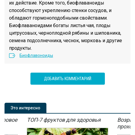
их действие. Кроме того, биофлаваноиды
способствуют укреплению стенки сосудов, и
обладают гормоноподобными свойствами.
Биофлаваноидами богаты листья чая, плоды
цитрусовых, черноплодной рябины и шиповника,
семена подсолнечника, чеснок, морковь и другие
продукты.
Биофлавоноиды
ДОБАВИТЬ КОММЕНТАРИЙ
Это интересно
мировое
ТОП-7 фруктов для здоровья
Возрас
мы
проход