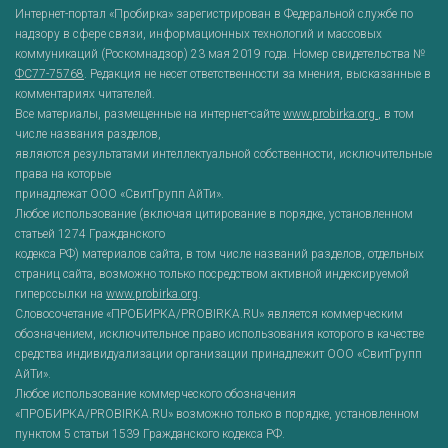
Интернет-портал «Пробирка» зарегистрирован в Федеральной службе по
надзору в сфере связи, информационных технологий и массовых
коммуникаций (Роскомнадзор) 23 мая 2019 года. Номер свидетельства №
ФС77-75768
. Редакция не несет ответственности за мнения, высказанные в
комментариях читателей.
Все материалы, размещенные на интернет-сайте
www.probirka.org
, в том
числе названия разделов,
являются результатами интеллектуальной собственности, исключительные
права на которые
принадлежат ООО «СвитГрупп АйТи».
Любое использование (включая цитирование в порядке, установленном
статьей 1274 Гражданского
кодекса РФ) материалов сайта, в том числе названий разделов, отдельных
страниц сайта, возможно только посредством активной индексируемой
гиперссылки на
www.probirka.org
.
Словосочетание «ПРОБИРКА/PROBIRKA.RU» является коммерческим
обозначением, исключительное право использования которого в качестве
средства индивидуализации организации принадлежит ООО «СвитГрупп
АйТи».
Любое использование коммерческого обозначения
«ПРОБИРКА/PROBIRKA.RU» возможно только в порядке, установленном
пунктом 5 статьи 1539 Гражданского кодекса РФ.