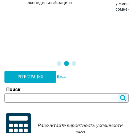
еженедельный рацион.
во
у женщин
сомнени
РЕГИСТРАЦИЯ
Вход
Поиск
Рассчитайте вероятность успешности
ЭКО