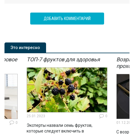
ДОБАВИТЬ КОММЕНТАРИЙ
Это интересно
мировое
ТОП-7 фруктов для здоровья
Возрас
мы
проход
25.01.2023
0
0
01.12.202
Эксперты назвали семь фруктов,
которые следует включить в
ло
С возрас