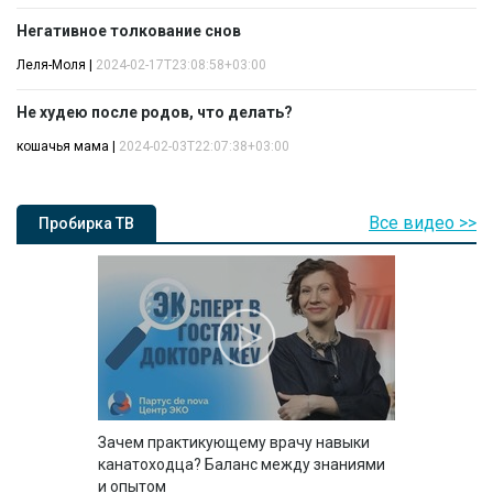
Негативное толкование снов
Леля-Моля
|
2024-02-17T23:08:58+03:00
Не худею после родов, что делать?
кошачья мама
|
2024-02-03T22:07:38+03:00
Все видео >>
Пробирка ТВ
Зачем практикующему врачу навыки
канатоходца? Баланс между знаниями
и опытом