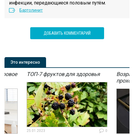
инфекции, передающиеся половым путём.
Бартолинит
ДОБАВИТЬ КОММЕНТАРИЙ
Это интересно
мировое
ТОП-7 фруктов для здоровья
Возрас
мы
проход
25.01.2023
0