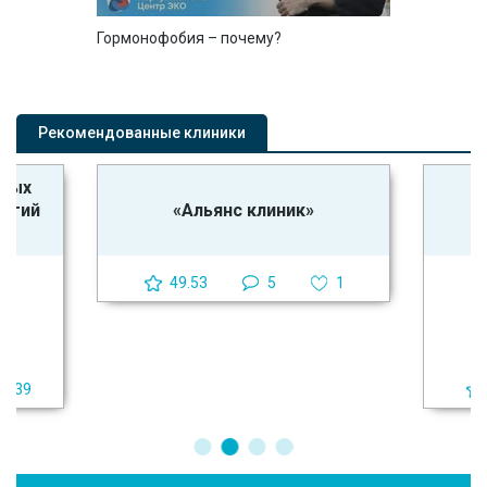
Гормонофобия – почему?
Рекомендованные клиники
ьных
логий
«Альянс клиник»
49.53
5
1
39