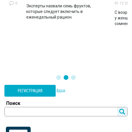
0
01.12.202
Эксперты назвали семь фруктов,
которые следует включить в
ло
С возрас
еженедельный рацион.
во
у женщин
сомнени
РЕГИСТРАЦИЯ
Вход
Поиск