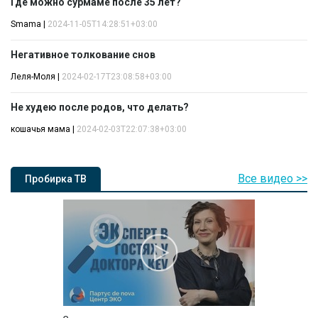
Где можно сурмаме после 35 лет?
Smama
|
2024-11-05T14:28:51+03:00
Негативное толкование снов
Леля-Моля
|
2024-02-17T23:08:58+03:00
Не худею после родов, что делать?
кошачья мама
|
2024-02-03T22:07:38+03:00
Все видео >>
Пробирка ТВ