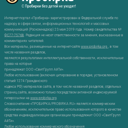
Интернет-портал «Пробирка» зарегистрирован в Федеральной службе по
надзору в сфере связи, информационных технологий и массовых
коммуникаций (Роскомнадзор) 23 мая 2019 года. Номер свидетельства №
ФС77-75768
. Редакция не несет ответственности за мнения, высказанные в
комментариях читателей.
Все материалы, размещенные на интернет-сайте
www.probirka.org
, в том
числе названия разделов,
являются результатами интеллектуальной собственности, исключительные
права на которые
принадлежат ООО «СвитГрупп АйТи».
Любое использование (включая цитирование в порядке, установленном
статьей 1274 Гражданского
кодекса РФ) материалов сайта, в том числе названий разделов, отдельных
страниц сайта, возможно только посредством активной индексируемой
гиперссылки на
www.probirka.org
.
Словосочетание «ПРОБИРКА/PROBIRKA.RU» является коммерческим
обозначением, исключительное право использования которого в качестве
средства индивидуализации организации принадлежит ООО «СвитГрупп
АйТи».
Любое использование коммерческого обозначения