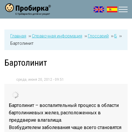
Jump to navigation
Главная
››
Справочная информация
››
Глоссарий
››
Б
››
Бартолинит
Бартолинит
среда, июня 20, 2012 - 09:51
Бартолинит – воспалительный процесс в области
бартолиниевых желез, расположенных в
преддверие влагалища.
Возбудителем заболевания чаще всего становятся