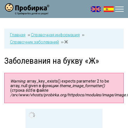
Jump to navigation
Главная
››
Справочная информация
››
Справочник заболеваний
››
Ж
Заболевания на букву «Ж»
Warning
: array_key_exists() expects parameter 2 to be
array, null given в функции
theme_image_formatter()
Сообщение об ошибке
(строка
605
в файле
/srv/www/vhosts/probirka.org/httpdocs/modules/image/image.fi