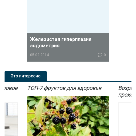
Железистая гиперплазия
эндометрия
05.02.2014
0
Железистая гиперплазия
эндометрия является ничем иным,
Это интересно
как патологическим процессом, при
развитии которого железистые
мировое
ТОП-7 фруктов для здоровья
Возрас
ткани слизистой матки начинают
разрастаться.
мы
проход