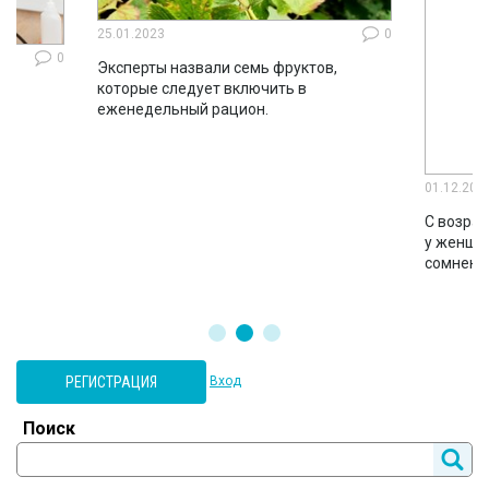
25.01.2023
0
0
Эксперты назвали семь фруктов,
которые следует включить в
ло
еженедельный рацион.
во
01.12.202
С возрас
у женщин
сомнени
РЕГИСТРАЦИЯ
Вход
Поиск