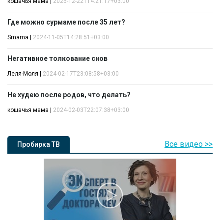
кошачья мама
|
2025-12-22T14:21:17+03:00
Где можно сурмаме после 35 лет?
Smama
|
2024-11-05T14:28:51+03:00
Негативное толкование снов
Леля-Моля
|
2024-02-17T23:08:58+03:00
Не худею после родов, что делать?
кошачья мама
|
2024-02-03T22:07:38+03:00
Все видео >>
Пробирка ТВ