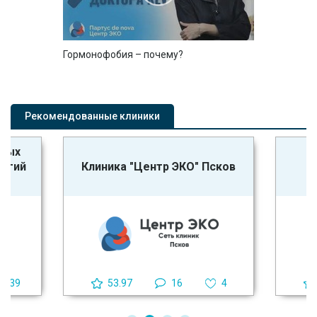
Гормонофобия – почему?
Рекомендованные клиники
ьных
логий
Клиника "Центр ЭКО" Псков
39
53.97
16
4