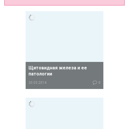
Щитовидная железа и ее
патологии
20.03.2014
0
Щитовидная (или тиреоидная)
железа - это железа внутренней
секреции, которая расположена на
передней поверхности шеи, вперед
гортани. Она имеет вид раскрытой
бабочки, ее вес составляет
примерно 20 грамм.