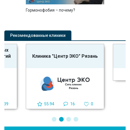
Гормонофобия – почему?
Рекомендованные клиники
Клиника репродукции
ЭКО" Рязань
человека «Колыбель»
33.79
4
6
6
0