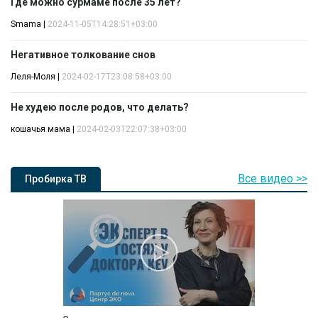
Где можно сурмаме после 35 лет?
Smama
|
2024-11-05T14:28:51+03:00
Негативное толкование снов
Леля-Моля
|
2024-02-17T23:08:58+03:00
Не худею после родов, что делать?
кошачья мама
|
2024-02-03T22:07:38+03:00
Все видео >>
Пробирка ТВ