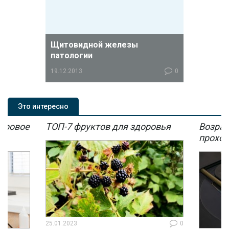
Щитовидной железы
патологии
19.12.2013
0
Гипотиреоз щитовидной железы
может быть вызван самыми
Это интересно
различными факторами.
 здоровья
Возраст и фертильность: где
проходит «опасная граница»?
0