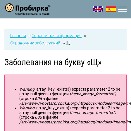
Jump to navigation
Главная
››
Справочная информация
››
Справочник заболеваний
››
Щ
Заболевания на букву «Щ»
Warning
: array_key_exists() expects parameter 2 to be
Сообщение об ошибке
array, null given в функции
theme_image_formatter()
(строка
605
в файле
/srv/www/vhosts/probirka.org/httpdocs/modules/image/imag
Warning
: array_key_exists() expects parameter 2 to be
array, null given в функции
theme_image_formatter()
(строка
605
в файле
/srv/www/vhosts/probirka.org/httpdocs/modules/image/imag