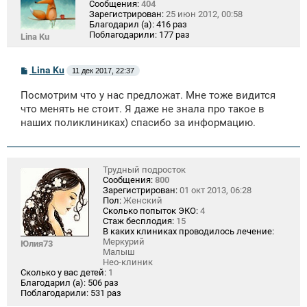
Сообщения:
404
Зарегистрирован:
25 июн 2012, 00:58
Благодарил (а):
416 раз
Поблагодарили:
177 раз
Lina Ku
С
Lina Ku
11 дек 2017, 22:37
о
о
Посмотрим что у нас предложат. Мне тоже видится
б
щ
что менять не стоит. Я даже не знала про такое в
е
наших поликлиниках) спасибо за информацию.
н
и
е
Трудный подросток
Сообщения:
800
Зарегистрирован:
01 окт 2013, 06:28
Пол:
Женский
Сколько попыток ЭКО:
4
Стаж бесплодия:
15
В каких клиниках проводилось лечение:
Меркурий
Юлия73
Малыш
Нео-клиник
Сколько у вас детей:
1
Благодарил (а):
506 раз
Поблагодарили:
531 раз