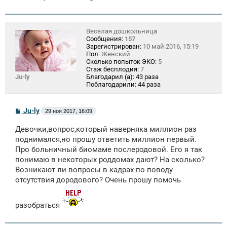
Веселая дошкольница
Сообщения:
157
Зарегистрирован:
10 май 2016, 15:19
Пол:
Женский
Сколько попыток ЭКО:
5
Стаж бесплодия:
7
Ju-ly
Благодарил (а):
43 раза
Поблагодарили:
44 раза
С
Ju-ly
29 ноя 2017, 16:09
о
о
Девочки,вопрос,который наверняка миллион раз
б
щ
поднимался,но прошу ответить миллион первый.
е
Про больничный биомаме послеродовой. Его я так
н
понимаю в некоторых роддомах дают? На сколько?
и
е
Возникают ли вопросы в кадрах по поводу
отсутствия дородового? Очень прошу помочь
разобраться