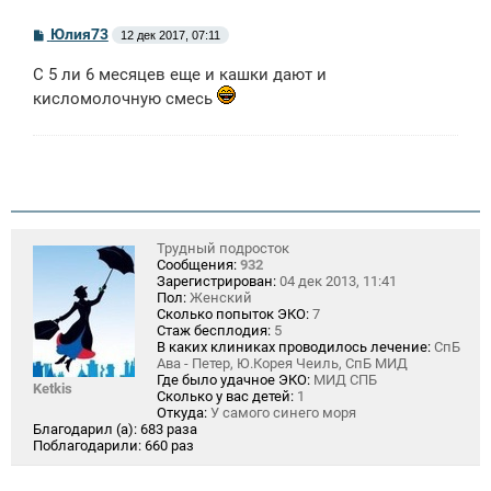
С
Юлия73
12 дек 2017, 07:11
о
о
С 5 ли 6 месяцев еще и кашки дают и
б
щ
кисломолочную смесь
е
н
и
е
Трудный подросток
Сообщения:
932
Зарегистрирован:
04 дек 2013, 11:41
Пол:
Женский
Сколько попыток ЭКО:
7
Стаж бесплодия:
5
В каких клиниках проводилось лечение:
СпБ
Ава - Петер, Ю.Корея Чеиль, СпБ МИД
Где было удачное ЭКО:
МИД СПБ
Ketkis
Сколько у вас детей:
1
Откуда:
У самого синего моря
Благодарил (а):
683 раза
Поблагодарили:
660 раз