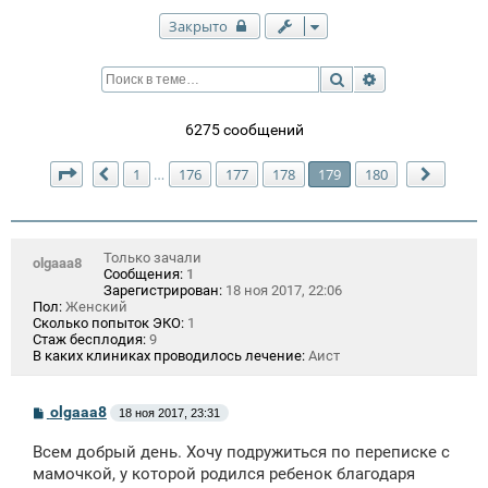
Закрыто
Поиск
Расширенный п
6275 сообщений
Страница
179
из
180
1
176
177
178
179
180
…
Пред.
След.
Только зачали
olgaaa8
Сообщения:
1
Зарегистрирован:
18 ноя 2017, 22:06
Пол:
Женский
Сколько попыток ЭКО:
1
Стаж бесплодия:
9
В каких клиниках проводилось лечение:
Аист
С
olgaaa8
18 ноя 2017, 23:31
о
о
Всем добрый день. Хочу подружиться по переписке с
б
щ
мамочкой, у которой родился ребенок благодаря
е