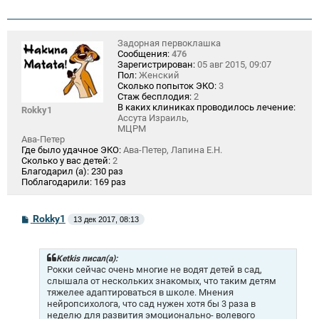
Задорная первоклашка
Сообщения:
476
Зарегистрирован:
05 авг 2015, 09:07
Пол:
Женский
Сколько попыток ЭКО:
3
Стаж бесплодия:
2
В каких клиниках проводилось лечение:
Rokky1
Ассута Израиль,
МЦРМ
Ава-Петер
Где было удачное ЭКО:
Ава-Петер, Лапина Е.Н.
Сколько у вас детей:
2
Благодарил (а):
230 раз
Поблагодарили:
169 раз
С
Rokky1
13 дек 2017, 08:13
о
о
б
щ
Ketkis писал(а):
е
Рокки сейчас очень многие не водят детей в сад,
н
слышала от нескольких знакомых, что таким детям
и
тяжелее адаптироваться в школе. Мнения
е
нейропсихолога, что сад нужен хотя бы 3 раза в
неделю для развития эмоционально- волевого