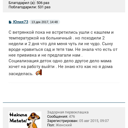
Благодарил (а):
506 раз
Поблагодарили:
531 раз
С
Юлия73
13 дек 2017, 14:48
о
о
С ветрянкой пока не встретились ушли с кашлем и
б
щ
температуркой на больничный . но походили 2
е
недели и 2 дня что для меня чуть ли не чудо. Сыну
н
вроде нравиться сад и тетя там. Не знала что есть от
и
е
нее прививка и не предлагали нам .
Социализация деток одно дело другое дело мама
хочет на работу выйти . Не знаю кто как но я дома
засиделась.
Задорная первоклашка
Сообщения:
476
Зарегистрирован:
05 авг 2015, 09:07
Пол:
Женский