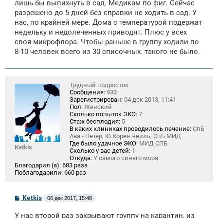
лишь бы выпихнуть в сад. Медикам по фиг. Сейчас
разрешено до 5 дней без справки не ходить в сад. У
нас, по крайней мере. Дома с температурой подержат
недельку и недолеченных приводят. Плюс у всех
своя микрофлора. Чтобы раньше в группу ходили по
8-10 человек всего из 30 списочных. такого не было.
Трудный подросток
Сообщения:
932
Зарегистрирован:
04 дек 2013, 11:41
Пол:
Женский
Сколько попыток ЭКО:
7
Стаж бесплодия:
5
В каких клиниках проводилось лечение:
СпБ
Ава - Петер, Ю.Корея Чеиль, СпБ МИД
Где было удачное ЭКО:
МИД СПБ
Ketkis
Сколько у вас детей:
1
Откуда:
У самого синего моря
Благодарил (а):
683 раза
Поблагодарили:
660 раз
С
Ketkis
06 дек 2017, 15:48
о
о
У нас второй раз закрывают группу на карантин, из
б