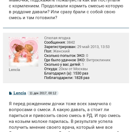
б
щ
с кормлением. Продолжали кормить смесью которую
е
в роддоме давали? Или сразу брали с собой свою
н
смесь и там готовили?
и
е
Спелая ягодка
Сообщения:
3842
Зарегистрирован:
29 май 2013, 13:53
Пол:
Женский
Сколько попыток ЭКО:
0
Где было удачное ЭКО:
Витроклиник
Сколько у вас детей:
1
Откуда:
20км от Москвы
Lencia
Благодарил (а):
1530 раз
Поблагодарили:
1828 раз
С
Lencia
11 дек 2017, 00:12
о
о
Я перед рождением дочки тоже всех замучила с
б
щ
вопросами о смеси. А какую давать, а стоит ли
е
париться и привозить свою смесь в РД. И про смесь
н
на козьем молоке парилась. В результате успела
и
е
получить мнение своего врача, который мне все