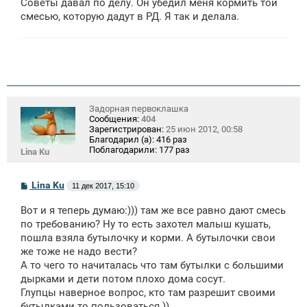
Советы давал по делу. Он убедил меня кормить той
смесью, которую дадут в РД. Я так и делала.
Задорная первоклашка
Сообщения:
404
Зарегистрирован:
25 июн 2012, 00:58
Благодарил (а):
416 раз
Поблагодарили:
177 раз
Lina Ku
С
Lina Ku
11 дек 2017, 15:10
о
о
Вот и я теперь думаю:))) там же все равно дают смесь
б
щ
по требованию? Ну то есть захотел малыш кушать,
е
пошла взяла бутылочку и корми. А бутылочки свои
н
же тоже не надо вести?
и
е
А то чего то начиталась что там бутылки с большими
дырками и дети потом плохо дома сосут.
Глупцы наверное вопрос, кто там разрешит своими
бутылками то пользоваться ))