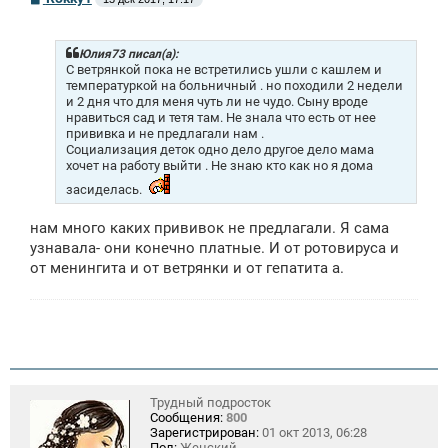
о
о
б
щ
Юлия73 писал(а):
е
С ветрянкой пока не встретились ушли с кашлем и
н
температуркой на больничный . но походили 2 недели
и
и 2 дня что для меня чуть ли не чудо. Сыну вроде
е
нравиться сад и тетя там. Не знала что есть от нее
прививка и не предлагали нам .
Социализация деток одно дело другое дело мама
хочет на работу выйти . Не знаю кто как но я дома
засиделась.
нам много каких прививок не предлагали. Я сама
узнавала- они конечно платные. И от ротовируса и
от менингита и от ветрянки и от гепатита а.
Трудный подросток
Сообщения:
800
Зарегистрирован:
01 окт 2013, 06:28
Пол:
Женский