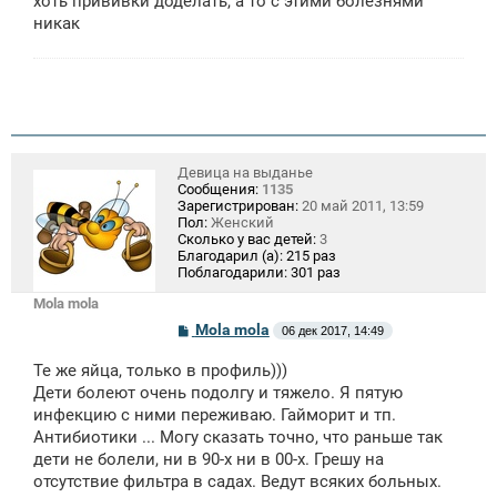
хоть прививки доделать, а то с этими болезнями
никак
Девица на выданье
Сообщения:
1135
Зарегистрирован:
20 май 2011, 13:59
Пол:
Женский
Сколько у вас детей:
3
Благодарил (а):
215 раз
Поблагодарили:
301 раз
Mola mola
С
Mola mola
06 дек 2017, 14:49
о
о
Те же яйца, только в профиль)))
б
щ
Дети болеют очень подолгу и тяжело. Я пятую
е
инфекцию с ними переживаю. Гайморит и тп.
н
Антибиотики ... Могу сказать точно, что раньше так
и
е
дети не болели, ни в 90-х ни в 00-х. Грешу на
отсутствие фильтра в садах. Ведут всяких больных.