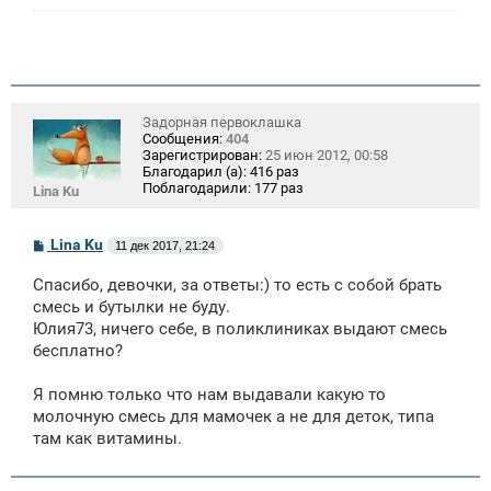
Задорная первоклашка
Сообщения:
404
Зарегистрирован:
25 июн 2012, 00:58
Благодарил (а):
416 раз
Поблагодарили:
177 раз
Lina Ku
С
Lina Ku
11 дек 2017, 21:24
о
о
Спасибо, девочки, за ответы:) то есть с собой брать
б
щ
смесь и бутылки не буду.
е
Юлия73, ничего себе, в поликлиниках выдают смесь
н
бесплатно?
и
е
Я помню только что нам выдавали какую то
молочную смесь для мамочек а не для деток, типа
там как витамины.