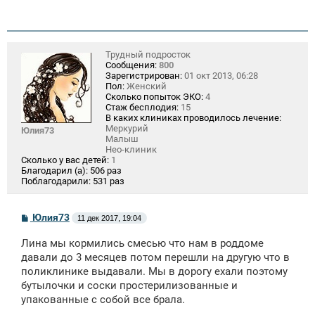
Трудный подросток
Сообщения:
800
Зарегистрирован:
01 окт 2013, 06:28
Пол:
Женский
Сколько попыток ЭКО:
4
Стаж бесплодия:
15
В каких клиниках проводилось лечение:
Меркурий
Юлия73
Малыш
Нео-клиник
Сколько у вас детей:
1
Благодарил (а):
506 раз
Поблагодарили:
531 раз
С
Юлия73
11 дек 2017, 19:04
о
о
Лина мы кормились смесью что нам в роддоме
б
щ
давали до 3 месяцев потом перешли на другую что в
е
поликлинике выдавали. Мы в дорогу ехали поэтому
н
бутылочки и соски простерилизованные и
и
е
упакованные с собой все брала.