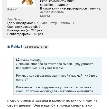
Сколько попыток ЭКО:
3
Стаж бесплодия:
2
В каких клиниках проводилось лечение:
Rokky1
Ассута Израиль,
МЦРМ
Ава-Петер
Где было удачное ЭКО:
Ава-Петер, Лапина Е.Н.
Сколько у вас детей:
2
Благодарил (а):
230 раз
Поблагодарили:
169 раз
С
Rokky1
13 дек 2017, 17:16
о
о
б
щ
Lina Ku писал(а):
е
Девочки, спасибо за ответ про смеси. Буду узнавать
н
все в роддоме, как у них с этим.
и
е
Рокки, а как вы организовали все? У вас чайник был в
палате?
Конечно, если в роддоме могут так запросто менять
смесь то это не хорошо для неокрепших животиков.
я свою смесь отдавала в молочную кухню и нам из
своей делали. Они наши бутылочки специально