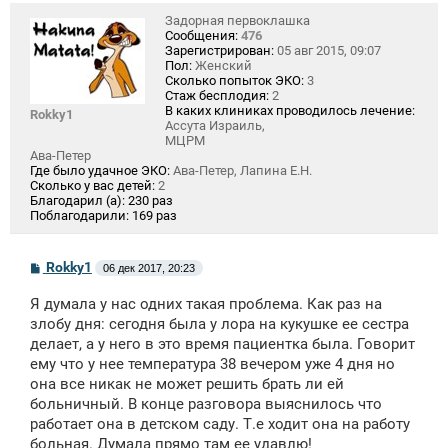
Задорная первоклашка
Сообщения:
476
Зарегистрирован:
05 авг 2015, 09:07
Пол:
Женский
Сколько попыток ЭКО:
3
Стаж бесплодия:
2
В каких клиниках проводилось лечение:
Rokky1
Ассута Израиль,
МЦРМ
Ава-Петер
Где было удачное ЭКО:
Ава-Петер, Лапина Е.Н.
Сколько у вас детей:
2
Благодарил (а):
230 раз
Поблагодарили:
169 раз
С
Rokky1
06 дек 2017, 20:23
о
о
Я думала у нас одних такая проблема. Как раз на
б
щ
злобу дня: сегодня была у лора на кукушке ее сестра
е
делает, а у него в это время пациентка была. Говорит
н
ему что у нее температура 38 вечером уже 4 дня но
и
е
она все никак не может решить брать ли ей
больничный. В конце разговора выяснилось что
работает она в детском саду. Т.е ходит она на работу
больная. Думала прямо там ее удавлю!