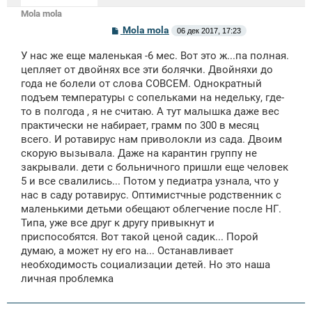
Mola mola
С
Mola mola
06 дек 2017, 17:23
о
о
У нас же еще маленькая -6 мес. Вот это ж...па полная.
б
щ
цепляет от двойнях все эти болячки. Двойняхи до
е
года не болели от слова СОВСЕМ. Однократный
н
подъем температуры с сопельками на недельку, где-
и
е
то в полгода , я не считаю. А тут малышка даже вес
практически не набирает, грамм по 300 в месяц
всего. И ротавирус нам приволокли из сада. Двоим
скорую вызывала. Даже на карантин группу не
закрывали. дети с больничного пришли еще человек
5 и все свалились... Потом у педиатра узнала, что у
нас в саду ротавирус. Оптимистчные родственник с
маленькими детьми обещают облегчение после НГ.
Типа, уже все друг к другу привыкнут и
приспособятся. Вот такой ценой садик... Порой
думаю, а может ну его на... Останавливает
необходимость социализации детей. Но это наша
личная проблемка