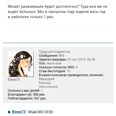
о
о
Может развивашек будет достаточно? Туда все же не
б
щ
водят больных. Мы в прошлом году ходили весь год
е
и заболели только 1 раз.
н
и
е
Трудный подросток
Сообщения:
800
Зарегистрирован:
01 окт 2013, 06:28
Пол:
Женский
Сколько попыток ЭКО:
4
Стаж бесплодия:
15
В каких клиниках проводилось лечение:
Меркурий
Юлия73
Малыш
Нео-клиник
Сколько у вас детей:
1
Благодарил (а):
506 раз
Поблагодарили:
531 раз
С
Юлия73
08 дек 2017, 07:20
о