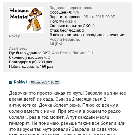
Задорная первоклашка
Сообщения:
476
Зарегистрирован:
05 авг 2015, 09:07
Пол:
Женский
Сколько попыток ЭКО:
3
Стаж бесплодия:
2
В каких клиниках проводилось лечение:
Rokky1
Ассута Израиль,
МЦРМ
Ава-Петер
Где было удачное ЭКО:
Ава-Петер, Лапина Е.Н.
Сколько у вас детей:
2
Благодарил (а):
230 раз
Поблагодарили:
169 раз
С
Rokky1
06 дек 2017, 10:22
о
о
Девочки это просто какая то жуть! Забрала на зимнее
б
щ
время детей из сада. Сын за 2 месяца сьел 2
е
антибиотика. Дочка болеет реже. Плюс ко всему я
н
болею вместе с ними. При этом я в общем то редко
и
е
болела... раз в год может. А тут каждый месяц
гайморит. Не понимаю, раньше также все болели или
это вирусы так мутировали? Забрала из сада чтоб