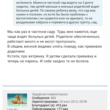
интелекта. Можно в частный сад водить на 3 дня в
неделю, там детей меньше и меньше родителей водят
больных детей. По своему ребенку вижу, что сад ему
нужен и полезен, но если бы были проблемы с
воспитателем ( не нравится или не адекват), то не
раздумывая забрала и перевела в другую группу, сад.
Мы как раз в частном саду. Туда, мне кажется, еще
чаще водят больных детей. Родители обеспеченные,
работают много и не могут пропускать.
В общем, весной видимо опять поведу, как прививки
доделаем.
Кстати, про ветрянку. Я детям сделала прививку и
теперь не парюсь. И себе заодно тк не болела.
Задорная первоклашка
Сообщения:
404
Зарегистрирован:
25 июн 2012, 00:58
Благодарил (а):
416 раз
Поблагодарили:
177 раз
Lina Ku