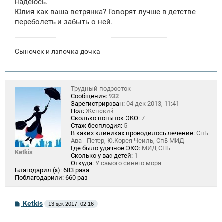
надеюсь.
Юлия как ваша ветрянка? Говорят лучше в детстве
переболеть и забыть о ней.
Сыночек и лапочка дочка
Трудный подросток
Сообщения:
932
Зарегистрирован:
04 дек 2013, 11:41
Пол:
Женский
Сколько попыток ЭКО:
7
Стаж бесплодия:
5
В каких клиниках проводилось лечение:
СпБ
Ава - Петер, Ю.Корея Чеиль, СпБ МИД
Где было удачное ЭКО:
МИД СПБ
Ketkis
Сколько у вас детей:
1
Откуда:
У самого синего моря
Благодарил (а):
683 раза
Поблагодарили:
660 раз
С
Ketkis
13 дек 2017, 02:16
о
о