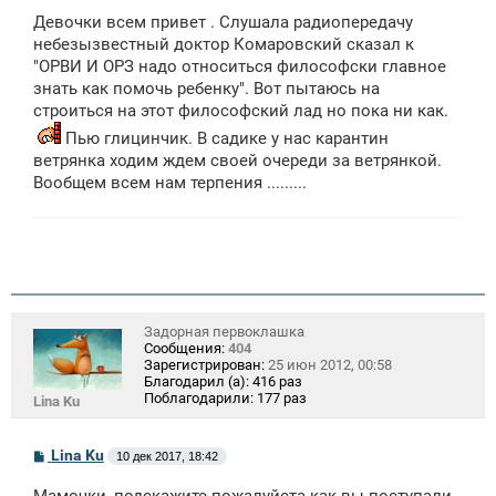
о
Девочки всем привет . Слушала радиопередачу
б
щ
небезызвестный доктор Комаровский сказал к
е
"ОРВИ И ОРЗ надо относиться философски главное
н
знать как помочь ребенку". Вот пытаюсь на
и
е
строиться на этот философский лад но пока ни как.
Пью глицинчик. В садике у нас карантин
ветрянка ходим ждем своей очереди за ветрянкой.
Вообщем всем нам терпения .........
Задорная первоклашка
Сообщения:
404
Зарегистрирован:
25 июн 2012, 00:58
Благодарил (а):
416 раз
Поблагодарили:
177 раз
Lina Ku
С
Lina Ku
10 дек 2017, 18:42
о
о
Мамочки, подскажите пожалуйста как вы поступали