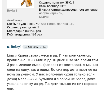
Сколько попыток ЭКО:
3
Стаж бесплодия:
2
В каких клиниках проводилось лечение:
Rokky1
Ассута Израиль,
МЦРМ
Ава-Петер
Где было удачное ЭКО:
Ава-Петер, Лапина Е.Н.
Сколько у вас детей:
2
Благодарил (а):
230 раз
Поблагодарили:
169 раз
С
Rokky1
13 дек 2017, 07:59
о
о
Lina, я брала свою смесь в рд. И как мне кажется,
б
щ
правильно. Мы были в рд 10 дней и за это время там
е
3 раза меняли смесь (зависит от поставок). А мы как
н
сели на одну, так и едим. До сих пор дети пьют ее на
и
е
ночь за ужином. У нас молочная кухня только если
доход маленький. Бутылки я с собой не брала, даже
украла парочку из рд. Т.к дети только из них хорошо
ели.