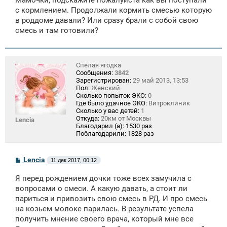
б
щ
с кормлением. Продолжали кормить смесью которую
е
в роддоме давали? Или сразу брали с собой свою
н
смесь и там готовили?
и
е
Спелая ягодка
Сообщения:
3842
Зарегистрирован:
29 май 2013, 13:53
Пол:
Женский
Сколько попыток ЭКО:
0
Где было удачное ЭКО:
Витроклиник
Сколько у вас детей:
1
Откуда:
20км от Москвы
Lencia
Благодарил (а):
1530 раз
Поблагодарили:
1828 раз
С
Lencia
11 дек 2017, 00:12
о
о
Я перед рождением дочки тоже всех замучила с
б
щ
вопросами о смеси. А какую давать, а стоит ли
е
париться и привозить свою смесь в РД. И про смесь
н
на козьем молоке парилась. В результате успела
и
е
получить мнение своего врача, который мне все