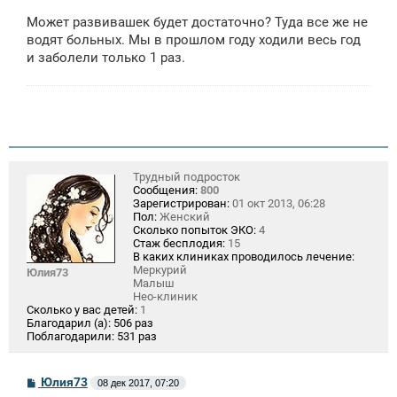
о
о
Может развивашек будет достаточно? Туда все же не
б
щ
водят больных. Мы в прошлом году ходили весь год
е
и заболели только 1 раз.
н
и
е
Трудный подросток
Сообщения:
800
Зарегистрирован:
01 окт 2013, 06:28
Пол:
Женский
Сколько попыток ЭКО:
4
Стаж бесплодия:
15
В каких клиниках проводилось лечение:
Меркурий
Юлия73
Малыш
Нео-клиник
Сколько у вас детей:
1
Благодарил (а):
506 раз
Поблагодарили:
531 раз
С
Юлия73
08 дек 2017, 07:20
о