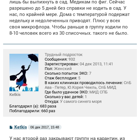
лишь бы выпихнуть в сад. Медикам по фиг. Сейчас
разрешено до 5 дней без справки не ходить в сад. У
нас, по крайней мере. Дома с температурой подержат
недельку и недолеченных приводят. Плюс у всех
своя микрофлора. Чтобы раньше в группу ходили по
8-10 человек всего из 30 списочных. такого не было.
Трудный подросток
Сообщения:
932
Зарегистрирован:
04 дек 2013, 11:41
Пол:
Женский
Сколько попыток ЭКО:
7
Стаж бесплодия:
5
В каких клиниках проводилось лечение:
СпБ
Ава - Петер, Ю.Корея Чеиль, СпБ МИД
Где было удачное ЭКО:
МИД СПБ
Ketkis
Сколько у вас детей:
1
Откуда:
У самого синего моря
Благодарил (а):
683 раза
Поблагодарили:
660 раз
С
Ketkis
06 дек 2017, 15:48
о
о
У нас второй раз закрывают группу на карантин, из
б