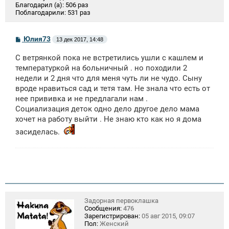
Благодарил (а):
506 раз
Поблагодарили:
531 раз
С
Юлия73
13 дек 2017, 14:48
о
о
С ветрянкой пока не встретились ушли с кашлем и
б
щ
температуркой на больничный . но походили 2
е
недели и 2 дня что для меня чуть ли не чудо. Сыну
н
вроде нравиться сад и тетя там. Не знала что есть от
и
е
нее прививка и не предлагали нам .
Социализация деток одно дело другое дело мама
хочет на работу выйти . Не знаю кто как но я дома
засиделась.
Задорная первоклашка
Сообщения:
476
Зарегистрирован:
05 авг 2015, 09:07
Пол:
Женский