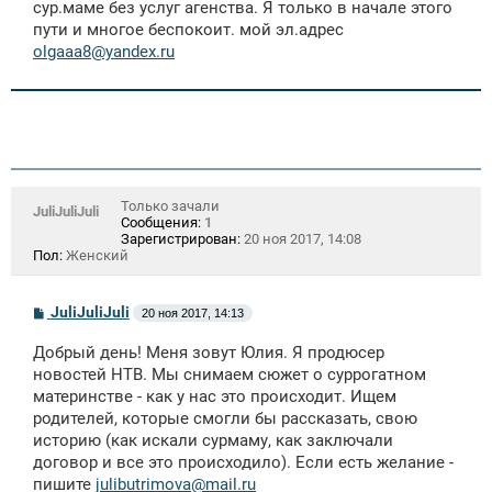
сур.маме без услуг агенства. Я только в начале этого
н
пути и многое беспокоит. мой эл.адрес
и
е
olgaaa8@yandex.ru
Только зачали
JuliJuliJuli
Сообщения:
1
Зарегистрирован:
20 ноя 2017, 14:08
Пол:
Женский
С
JuliJuliJuli
20 ноя 2017, 14:13
о
о
Добрый день! Меня зовут Юлия. Я продюсер
б
щ
новостей НТВ. Мы снимаем сюжет о суррогатном
е
материнстве - как у нас это происходит. Ищем
н
родителей, которые смогли бы рассказать, свою
и
е
историю (как искали сурмаму, как заключали
договор и все это происходило). Если есть желание -
пишите
julibutrimova@mail.ru