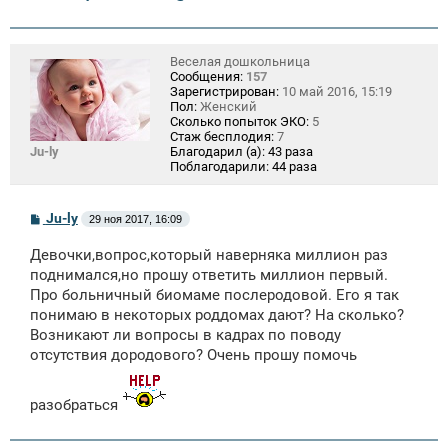
Веселая дошкольница
Сообщения:
157
Зарегистрирован:
10 май 2016, 15:19
Пол:
Женский
Сколько попыток ЭКО:
5
Стаж бесплодия:
7
Ju-ly
Благодарил (а):
43 раза
Поблагодарили:
44 раза
С
Ju-ly
29 ноя 2017, 16:09
о
о
Девочки,вопрос,который наверняка миллион раз
б
щ
поднимался,но прошу ответить миллион первый.
е
Про больничный биомаме послеродовой. Его я так
н
понимаю в некоторых роддомах дают? На сколько?
и
е
Возникают ли вопросы в кадрах по поводу
отсутствия дородового? Очень прошу помочь
разобраться