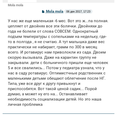
Mola mola
С
Mola mola
06 дек 2017, 17:23
о
о
У нас же еще маленькая -6 мес. Вот это ж...па полная.
б
щ
цепляет от двойнях все эти болячки. Двойняхи до
е
года не болели от слова СОВСЕМ. Однократный
н
подъем температуры с сопельками на недельку, где-
и
е
то в полгода , я не считаю. А тут малышка даже вес
практически не набирает, грамм по 300 в месяц
всего. И ротавирус нам приволокли из сада. Двоим
скорую вызывала. Даже на карантин группу не
закрывали. дети с больничного пришли еще человек
5 и все свалились... Потом у педиатра узнала, что у
нас в саду ротавирус. Оптимистчные родственник с
маленькими детьми обещают облегчение после НГ.
Типа, уже все друг к другу привыкнут и
приспособятся. Вот такой ценой садик... Порой
думаю, а может ну его на... Останавливает
необходимость социализации детей. Но это наша
личная проблемка