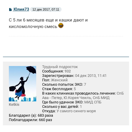
С
Юлия73
12 дек 2017, 07:11
о
о
С 5 ли 6 месяцев еще и кашки дают и
б
щ
кисломолочную смесь
е
н
и
е
Трудный подросток
Сообщения:
932
Зарегистрирован:
04 дек 2013, 11:41
Пол:
Женский
Сколько попыток ЭКО:
7
Стаж бесплодия:
5
В каких клиниках проводилось лечение:
СпБ
Ава - Петер, Ю.Корея Чеиль, СпБ МИД
Где было удачное ЭКО:
МИД СПБ
Ketkis
Сколько у вас детей:
1
Откуда:
У самого синего моря
Благодарил (а):
683 раза
Поблагодарили:
660 раз