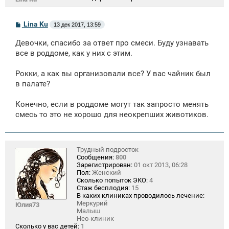
С
Lina Ku
13 дек 2017, 13:59
о
о
Девочки, спасибо за ответ про смеси. Буду узнавать
б
щ
все в роддоме, как у них с этим.
е
н
Рокки, а как вы организовали все? У вас чайник был
и
е
в палате?
Конечно, если в роддоме могут так запросто менять
смесь то это не хорошо для неокрепших животиков.
Трудный подросток
Сообщения:
800
Зарегистрирован:
01 окт 2013, 06:28
Пол:
Женский
Сколько попыток ЭКО:
4
Стаж бесплодия:
15
В каких клиниках проводилось лечение:
Меркурий
Юлия73
Малыш
Нео-клиник
Сколько у вас детей:
1