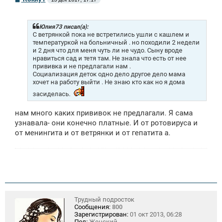
о
о
б
щ
Юлия73 писал(а):
е
С ветрянкой пока не встретились ушли с кашлем и
н
температуркой на больничный . но походили 2 недели
и
и 2 дня что для меня чуть ли не чудо. Сыну вроде
е
нравиться сад и тетя там. Не знала что есть от нее
прививка и не предлагали нам .
Социализация деток одно дело другое дело мама
хочет на работу выйти . Не знаю кто как но я дома
засиделась.
нам много каких прививок не предлагали. Я сама
узнавала- они конечно платные. И от ротовируса и
от менингита и от ветрянки и от гепатита а.
Трудный подросток
Сообщения:
800
Зарегистрирован:
01 окт 2013, 06:28
Пол:
Женский