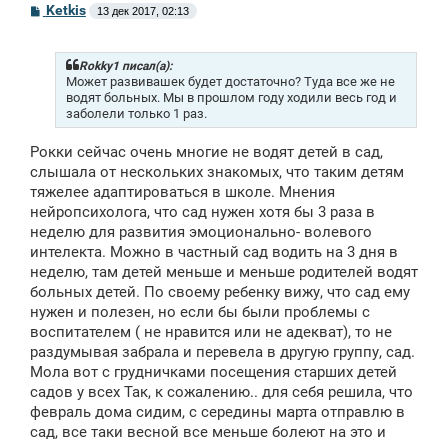
С
Ketkis
13 дек 2017, 02:13
о
о
б
щ
Rokky1 писал(а):
е
Может развивашек будет достаточно? Туда все же не
н
водят больных. Мы в прошлом году ходили весь год и
и
заболели только 1 раз.
е
Рокки сейчас очень многие не водят детей в сад,
слышала от нескольких знакомых, что таким детям
тяжелее адаптироваться в школе. Мнения
нейропсихолога, что сад нужен хотя бы 3 раза в
неделю для развития эмоционально- волевого
интелекта. Можно в частный сад водить на 3 дня в
неделю, там детей меньше и меньше родителей водят
больных детей. По своему ребенку вижу, что сад ему
нужен и полезен, но если бы были проблемы с
воспитателем ( не нравится или не адекват), то не
раздумывая забрала и перевела в другую группу, сад.
Мола вот с грудничками посещения старших детей
садов у всех Так, к сожалению.. для себя решила, что
февраль дома сидим, с середины марта отправлю в
сад, все таки весной все меньше болеют на это и