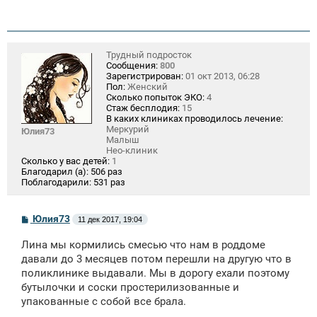
Трудный подросток
Сообщения:
800
Зарегистрирован:
01 окт 2013, 06:28
Пол:
Женский
Сколько попыток ЭКО:
4
Стаж бесплодия:
15
В каких клиниках проводилось лечение:
Меркурий
Юлия73
Малыш
Нео-клиник
Сколько у вас детей:
1
Благодарил (а):
506 раз
Поблагодарили:
531 раз
С
Юлия73
11 дек 2017, 19:04
о
о
Лина мы кормились смесью что нам в роддоме
б
щ
давали до 3 месяцев потом перешли на другую что в
е
поликлинике выдавали. Мы в дорогу ехали поэтому
н
бутылочки и соски простерилизованные и
и
е
упакованные с собой все брала.