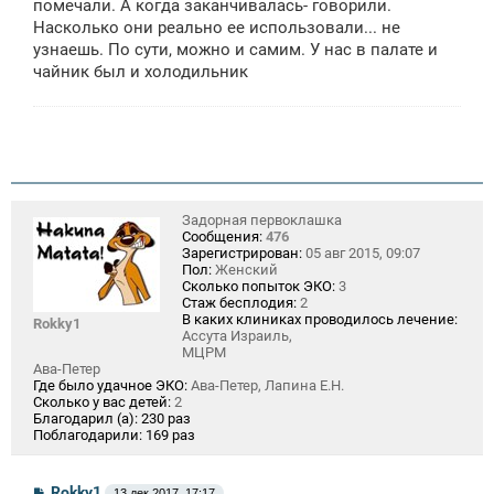
помечали. А когда заканчивалась- говорили.
Насколько они реально ее использовали... не
узнаешь. По сути, можно и самим. У нас в палате и
чайник был и холодильник
Задорная первоклашка
Сообщения:
476
Зарегистрирован:
05 авг 2015, 09:07
Пол:
Женский
Сколько попыток ЭКО:
3
Стаж бесплодия:
2
В каких клиниках проводилось лечение:
Rokky1
Ассута Израиль,
МЦРМ
Ава-Петер
Где было удачное ЭКО:
Ава-Петер, Лапина Е.Н.
Сколько у вас детей:
2
Благодарил (а):
230 раз
Поблагодарили:
169 раз
С
Rokky1
13 дек 2017, 17:17