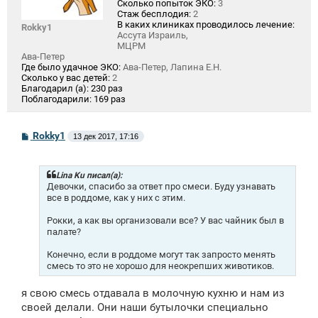
Сколько попыток ЭКО:
3
Стаж бесплодия:
2
В каких клиниках проводилось лечение:
Rokky1
Ассута Израиль,
МЦРМ
Ава-Петер
Где было удачное ЭКО:
Ава-Петер, Лапина Е.Н.
Сколько у вас детей:
2
Благодарил (а):
230 раз
Поблагодарили:
169 раз
С
Rokky1
13 дек 2017, 17:16
о
о
б
щ
Lina Ku писал(а):
е
Девочки, спасибо за ответ про смеси. Буду узнавать
н
все в роддоме, как у них с этим.
и
е
Рокки, а как вы организовали все? У вас чайник был в
палате?
Конечно, если в роддоме могут так запросто менять
смесь то это не хорошо для неокрепших животиков.
я свою смесь отдавала в молочную кухню и нам из
своей делали. Они наши бутылочки специально