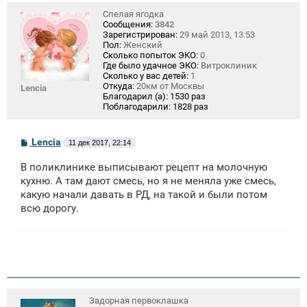
Спелая ягодка
Сообщения:
3842
Зарегистрирован:
29 май 2013, 13:53
Пол:
Женский
Сколько попыток ЭКО:
0
Где было удачное ЭКО:
Витроклиник
Сколько у вас детей:
1
Откуда:
20км от Москвы
Lencia
Благодарил (а):
1530 раз
Поблагодарили:
1828 раз
С
Lencia
11 дек 2017, 22:14
о
о
В поликлинике выписывают рецепт на молочную
б
щ
кухню. А там дают смесь, но я не меняла уже смесь,
е
какую начали давать в РД, на такой и были потом
н
всю дорогу.
и
е
Задорная первоклашка