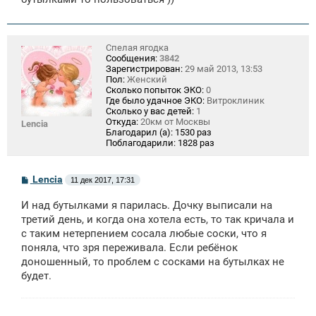
Спелая ягодка
Сообщения:
3842
Зарегистрирован:
29 май 2013, 13:53
Пол:
Женский
Сколько попыток ЭКО:
0
Где было удачное ЭКО:
Витроклиник
Сколько у вас детей:
1
Откуда:
20км от Москвы
Lencia
Благодарил (а):
1530 раз
Поблагодарили:
1828 раз
С
Lencia
11 дек 2017, 17:31
о
о
И над бутылками я парилась. Дочку выписали на
б
щ
третий день, и когда она хотела есть, то так кричала и
е
с таким нетерпением сосала любые соски, что я
н
поняла, что зря переживала. Если ребёнок
и
е
доношенный, то проблем с сосками на бутылках не
будет.