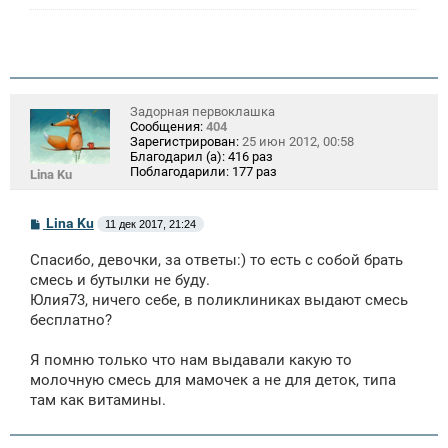
Задорная первоклашка
Сообщения:
404
Зарегистрирован:
25 июн 2012, 00:58
Благодарил (а):
416 раз
Поблагодарили:
177 раз
Lina Ku
С
Lina Ku
11 дек 2017, 21:24
о
о
Спасибо, девочки, за ответы:) то есть с собой брать
б
щ
смесь и бутылки не буду.
е
Юлия73, ничего себе, в поликлиниках выдают смесь
н
бесплатно?
и
е
Я помню только что нам выдавали какую то
молочную смесь для мамочек а не для деток, типа
там как витамины.