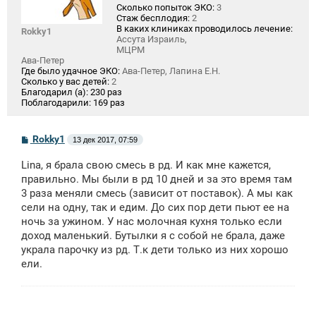
Сколько попыток ЭКО:
3
Стаж бесплодия:
2
В каких клиниках проводилось лечение:
Rokky1
Ассута Израиль,
МЦРМ
Ава-Петер
Где было удачное ЭКО:
Ава-Петер, Лапина Е.Н.
Сколько у вас детей:
2
Благодарил (а):
230 раз
Поблагодарили:
169 раз
С
Rokky1
13 дек 2017, 07:59
о
о
Lina, я брала свою смесь в рд. И как мне кажется,
б
щ
правильно. Мы были в рд 10 дней и за это время там
е
3 раза меняли смесь (зависит от поставок). А мы как
н
сели на одну, так и едим. До сих пор дети пьют ее на
и
е
ночь за ужином. У нас молочная кухня только если
доход маленький. Бутылки я с собой не брала, даже
украла парочку из рд. Т.к дети только из них хорошо
ели.