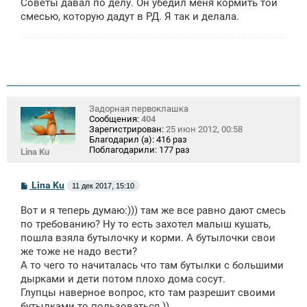
Советы давал по делу. Он убедил меня кормить той
смесью, которую дадут в РД. Я так и делала.
Задорная первоклашка
Сообщения:
404
Зарегистрирован:
25 июн 2012, 00:58
Благодарил (а):
416 раз
Поблагодарили:
177 раз
Lina Ku
С
Lina Ku
11 дек 2017, 15:10
о
о
Вот и я теперь думаю:))) там же все равно дают смесь
б
щ
по требованию? Ну то есть захотел малыш кушать,
е
пошла взяла бутылочку и корми. А бутылочки свои
н
же тоже не надо вести?
и
е
А то чего то начиталась что там бутылки с большими
дырками и дети потом плохо дома сосут.
Глупцы наверное вопрос, кто там разрешит своими
бутылками то пользоваться ))