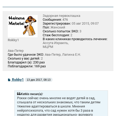
Задорная первоклашка
Сообщения:
476
Зарегистрирован:
05 авг 2015, 09:07
Пол:
Женский
Сколько попыток ЭКО:
3
Стаж бесплодия:
2
В каких клиниках проводилось лечение:
Rokky1
Ассута Израиль,
МЦРМ
Ава-Петер
Где было удачное ЭКО:
Ава-Петер, Лапина Е.Н.
Сколько у вас детей:
2
Благодарил (а):
230 раз
Поблагодарили:
169 раз
С
Rokky1
13 дек 2017, 08:13
о
о
б
щ
Ketkis писал(а):
е
Рокки сейчас очень многие не водят детей в сад,
н
слышала от нескольких знакомых, что таким детям
и
тяжелее адаптироваться в школе. Мнения
е
нейропсихолога, что сад нужен хотя бы 3 раза в
неделю для развития эмоционально- волевого