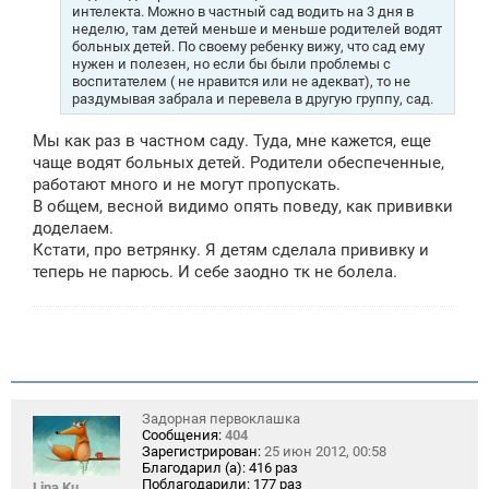
интелекта. Можно в частный сад водить на 3 дня в
неделю, там детей меньше и меньше родителей водят
больных детей. По своему ребенку вижу, что сад ему
нужен и полезен, но если бы были проблемы с
воспитателем ( не нравится или не адекват), то не
раздумывая забрала и перевела в другую группу, сад.
Мы как раз в частном саду. Туда, мне кажется, еще
чаще водят больных детей. Родители обеспеченные,
работают много и не могут пропускать.
В общем, весной видимо опять поведу, как прививки
доделаем.
Кстати, про ветрянку. Я детям сделала прививку и
теперь не парюсь. И себе заодно тк не болела.
Задорная первоклашка
Сообщения:
404
Зарегистрирован:
25 июн 2012, 00:58
Благодарил (а):
416 раз
Поблагодарили:
177 раз
Lina Ku