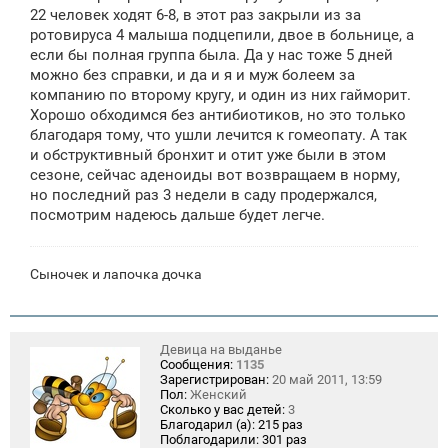
щ
22 человек ходят 6-8, в этот раз закрыли из за
е
ротовируса 4 малыша подцепили, двое в больнице, а
н
если бы полная группа была. Да у нас тоже 5 дней
и
е
можно без справки, и да и я и муж болеем за
компанию по второму кругу, и один из них гайморит.
Хорошо обходимся без антибиотиков, но это только
благодаря тому, что ушли лечится к гомеопату. А так
и обструктивный бронхит и отит уже были в этом
сезоне, сейчас аденоиды вот возвращаем в норму,
но последний раз 3 недели в саду продержался,
посмотрим надеюсь дальше будет легче.
Сыночек и лапочка дочка
Девица на выданье
Сообщения:
1135
Зарегистрирован:
20 май 2011, 13:59
Пол:
Женский
Сколько у вас детей:
3
Благодарил (а):
215 раз
Поблагодарили:
301 раз