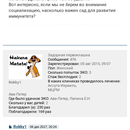
Вот интересно, если мы не берем во внимание
социализацию, насколько важен сад для развития
иммунитета?
Задорная первоклашка
Сообщения:
476
Зарегистрирован:
05 авг 2015, 09:07
Пол:
Женский
Сколько попыток ЭКО:
3
Стаж бесплодия:
2
В каких клиниках проводилось лечение:
Rokky1
Ассута Израиль,
МЦРМ
Ава-Петер
Где было удачное ЭКО:
Ава-Петер, Лапина Е.Н.
Сколько у вас детей:
2
Благодарил (а):
230 раз
Поблагодарили:
169 раз
С
Rokky1
06 дек 2017, 20:24