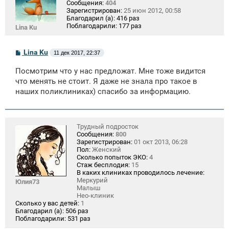
Сообщения:
404
Зарегистрирован:
25 июн 2012, 00:58
Благодарил (а):
416 раз
Поблагодарили:
177 раз
Lina Ku
С
Lina Ku
11 дек 2017, 22:37
о
о
Посмотрим что у нас предложат. Мне тоже видится
б
щ
что менять не стоит. Я даже не знала про такое в
е
наших поликлиниках) спасибо за информацию.
н
и
е
Трудный подросток
Сообщения:
800
Зарегистрирован:
01 окт 2013, 06:28
Пол:
Женский
Сколько попыток ЭКО:
4
Стаж бесплодия:
15
В каких клиниках проводилось лечение:
Меркурий
Юлия73
Малыш
Нео-клиник
Сколько у вас детей:
1
Благодарил (а):
506 раз
Поблагодарили:
531 раз