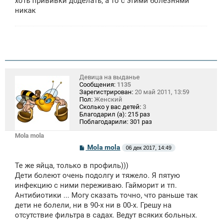
хоть прививки доделать, а то с этими болезнями
никак
Девица на выданье
Сообщения:
1135
Зарегистрирован:
20 май 2011, 13:59
Пол:
Женский
Сколько у вас детей:
3
Благодарил (а):
215 раз
Поблагодарили:
301 раз
Mola mola
С
Mola mola
06 дек 2017, 14:49
о
о
Те же яйца, только в профиль)))
б
щ
Дети болеют очень подолгу и тяжело. Я пятую
е
инфекцию с ними переживаю. Гайморит и тп.
н
Антибиотики ... Могу сказать точно, что раньше так
и
е
дети не болели, ни в 90-х ни в 00-х. Грешу на
отсутствие фильтра в садах. Ведут всяких больных.