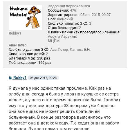
Задорная первоклашка
Сообщения:
476
Зарегистрирован:
05 авг 2015, 09:07
Пол:
Женский
Сколько попыток ЭКО:
3
Стаж бесплодия:
2
В каких клиниках проводилось лечение:
Rokky1
Ассута Израиль,
МЦРМ
Ава-Петер
Где было удачное ЭКО:
Ава-Петер, Лапина Е.Н.
Сколько у вас детей:
2
Благодарил (а):
230 раз
Поблагодарили:
169 раз
С
Rokky1
06 дек 2017, 20:23
о
о
Я думала у нас одних такая проблема. Как раз на
б
щ
злобу дня: сегодня была у лора на кукушке ее сестра
е
делает, а у него в это время пациентка была. Говорит
н
ему что у нее температура 38 вечером уже 4 дня но
и
е
она все никак не может решить брать ли ей
больничный. В конце разговора выяснилось что
работает она в детском саду. Т.е ходит она на работу
больная. Думала прямо там ее удавлю!