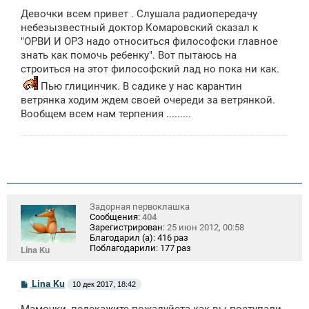
о
Девочки всем привет . Слушала радиопередачу
б
щ
небезызвестный доктор Комаровский сказал к
е
"ОРВИ И ОРЗ надо относиться философски главное
н
знать как помочь ребенку". Вот пытаюсь на
и
е
строиться на этот философский лад но пока ни как.
Пью глицинчик. В садике у нас карантин
ветрянка ходим ждем своей очереди за ветрянкой.
Вообщем всем нам терпения .........
Задорная первоклашка
Сообщения:
404
Зарегистрирован:
25 июн 2012, 00:58
Благодарил (а):
416 раз
Поблагодарили:
177 раз
Lina Ku
С
Lina Ku
10 дек 2017, 18:42
о
о
Мамочки, подскажите пожалуйста как вы поступали