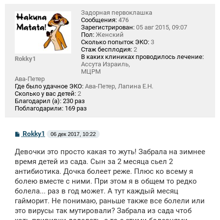
Задорная первоклашка
Сообщения:
476
Зарегистрирован:
05 авг 2015, 09:07
Пол:
Женский
Сколько попыток ЭКО:
3
Стаж бесплодия:
2
В каких клиниках проводилось лечение:
Rokky1
Ассута Израиль,
МЦРМ
Ава-Петер
Где было удачное ЭКО:
Ава-Петер, Лапина Е.Н.
Сколько у вас детей:
2
Благодарил (а):
230 раз
Поблагодарили:
169 раз
С
Rokky1
06 дек 2017, 10:22
о
о
Девочки это просто какая то жуть! Забрала на зимнее
б
щ
время детей из сада. Сын за 2 месяца сьел 2
е
антибиотика. Дочка болеет реже. Плюс ко всему я
н
болею вместе с ними. При этом я в общем то редко
и
е
болела... раз в год может. А тут каждый месяц
гайморит. Не понимаю, раньше также все болели или
это вирусы так мутировали? Забрала из сада чтоб