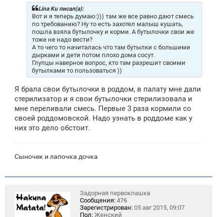
б
щ
Lina Ku писал(а):
е
Вот и я теперь думаю:))) там же все равно дают смесь
н
по требованию? Ну то есть захотел малыш кушать,
и
пошла взяла бутылочку и корми. А бутылочки свои же
е
тоже не надо вести?
А то чего то начиталась что там бутылки с большими
дырками и дети потом плохо дома сосут.
Глупцы наверное вопрос, кто там разрешит своими
бутылками то пользоваться ))
Я брала свои бутылочки в роддом, в палату мне дали
стерилизатор и я свои бутылочки стерилизовала и
мне переливали смесь. Первые 3 раза кормили со
своей роддомовской. Надо узнать в роддоме как у
них это дело обстоит.
Сыночек и лапочка дочка
Задорная первоклашка
Сообщения:
476
Зарегистрирован:
05 авг 2015, 09:07
Пол:
Женский