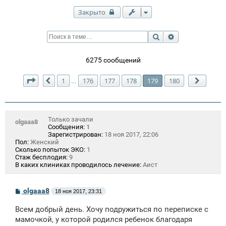
Закрыто
Поиск
Расширенный п
6275 сообщений
Страница
179
из
180
1
176
177
178
179
180
…
Пред.
След.
Только зачали
olgaaa8
Сообщения:
1
Зарегистрирован:
18 ноя 2017, 22:06
Пол:
Женский
Сколько попыток ЭКО:
1
Стаж бесплодия:
9
В каких клиниках проводилось лечение:
Аист
С
olgaaa8
18 ноя 2017, 23:31
о
о
Всем добрый день. Хочу подружиться по переписке с
б
щ
мамочкой, у которой родился ребенок благодаря
е