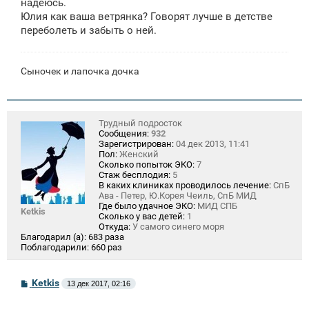
надеюсь.
Юлия как ваша ветрянка? Говорят лучше в детстве
переболеть и забыть о ней.
Сыночек и лапочка дочка
Трудный подросток
Сообщения:
932
Зарегистрирован:
04 дек 2013, 11:41
Пол:
Женский
Сколько попыток ЭКО:
7
Стаж бесплодия:
5
В каких клиниках проводилось лечение:
СпБ
Ава - Петер, Ю.Корея Чеиль, СпБ МИД
Где было удачное ЭКО:
МИД СПБ
Ketkis
Сколько у вас детей:
1
Откуда:
У самого синего моря
Благодарил (а):
683 раза
Поблагодарили:
660 раз
С
Ketkis
13 дек 2017, 02:16
о
о