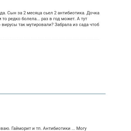
ада. Сын за 2 месяца сьел 2 антибиотика. Дочка
то редко болела... раз в год может. А тут
 вирусы так мутировали? Забрала из сада чтоб
аю. Гайморит и тп. Антибиотики ... Могу