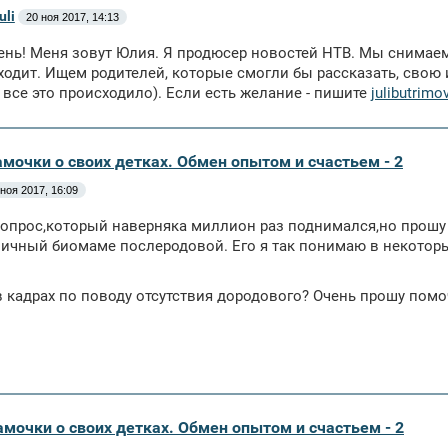
uli
20 ноя 2017, 14:13
нь! Меня зовут Юлия. Я продюсер новостей НТВ. Мы снимаем 
ходит. Ищем родителей, которые смогли бы рассказать, свою 
 все это происходило). Если есть желание - пишите
julibutrimo
амочки о своих детках. Обмен опытом и счастьем - 2
 ноя 2017, 16:09
опрос,который наверняка миллион раз поднимался,но прошу
ичный биомаме послеродовой. Его я так понимаю в некотор
 кадрах по поводу отсутствия дородового? Очень прошу пом
амочки о своих детках. Обмен опытом и счастьем - 2