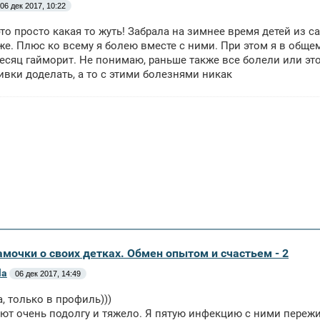
06 дек 2017, 10:22
то просто какая то жуть! Забрала на зимнее время детей из с
же. Плюс ко всему я болею вместе с ними. При этом я в общем 
сяц гайморит. Не понимаю, раньше также все болели или это
ивки доделать, а то с этими болезнями никак
амочки о своих детках. Обмен опытом и счастьем - 2
la
06 дек 2017, 14:49
а, только в профиль)))
ют очень подолгу и тяжело. Я пятую инфекцию с ними пережив