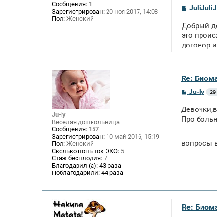
Сообщения:
1
С
JuliJuliJ
Зарегистрирован:
20 ноя 2017, 14:08
о
Пол:
Женский
о
Добрый де
б
щ
это проис
е
договор и
н
и
е
Re: Биом
С
Ju-ly
29
о
о
Девочки,в
б
Ju-ly
щ
Про больн
Веселая дошкольница
е
Сообщения:
157
н
Зарегистрирован:
10 май 2016, 15:19
и
вопросы в
Пол:
Женский
е
Сколько попыток ЭКО:
5
Стаж бесплодия:
7
Благодарил (а):
43 раза
Поблагодарили:
44 раза
Re: Биом