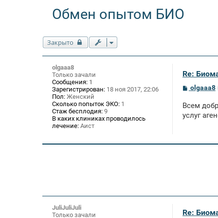
Обмен опытом БИО
Закрыто
olgaaa8
Re: Биом
Только зачали
Сообщения:
1
С
olgaaa8
Зарегистрирован:
18 ноя 2017, 22:06
о
Пол:
Женский
о
Сколько попыток ЭКО:
1
Всем добр
б
Стаж бесплодия:
9
щ
услуг аге
В каких клиниках проводилось
е
лечение:
Аист
н
и
е
JuliJuliJuli
Re: Биом
Только зачали