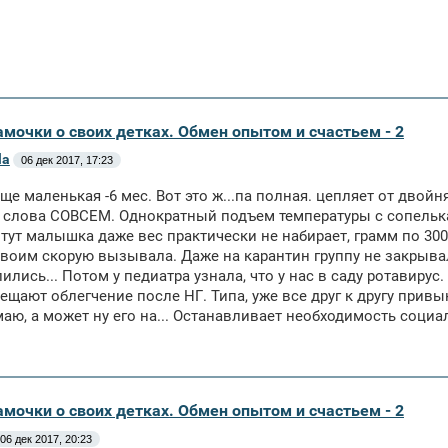
амочки о своих детках. Обмен опытом и счастьем - 2
la
06 дек 2017, 17:23
еще маленькая -6 мес. Вот это ж...па полная. цепляет от двойн
 слова СОВСЕМ. Однократный подъем температуры с сопельками
 тут малышка даже вес практически не набирает, грамм по 30
Двоим скорую вызывала. Даже на карантин группу не закрыва
лились... Потом у педиатра узнала, что у нас в саду ротавир
ещают облегчение после НГ. Типа, уже все друг к другу привык
аю, а может ну его на... Останавливает необходимость социа
амочки о своих детках. Обмен опытом и счастьем - 2
06 дек 2017, 20:23