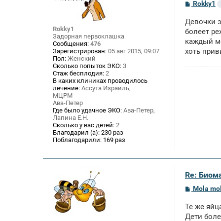
С
Rokky1
о
о
Девочки э
б
Rokky1
щ
болеет ре
Задорная первоклашка
е
каждый ме
Сообщения:
476
н
хоть прив
Зарегистрирован:
05 авг 2015, 09:07
и
е
Пол:
Женский
Сколько попыток ЭКО:
3
Стаж бесплодия:
2
В каких клиниках проводилось
лечение:
Ассута Израиль,
МЦРМ
Ава-Петер
Где было удачное ЭКО:
Ава-Петер,
Лапина Е.Н.
Сколько у вас детей:
2
Благодарил (а):
230 раз
Поблагодарили:
169 раз
Re: Биом
С
Mola mo
о
о
Те же яйц
б
щ
Дети боле