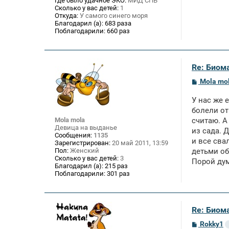
Где было удачное ЭКО:
МИД СПБ
Сколько у вас детей:
1
Откуда:
У самого синего моря
Благодарил (а):
683 раза
Поблагодарили:
660 раз
Re: Биом
С
Mola mo
о
о
У нас же 
б
щ
болели от
е
Mola mola
считаю. А
н
Девица на выданье
из сада. 
и
Сообщения:
1135
е
и все сва
Зарегистрирован:
20 май 2011, 13:59
Пол:
Женский
детьми об
Сколько у вас детей:
3
Порой дум
Благодарил (а):
215 раз
Поблагодарили:
301 раз
Re: Биом
С
Rokky1