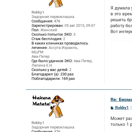
о
о
Я думала 
б
Rokky1
щ
в это вре
Задорная первоклашка
е
решить бр
Сообщения:
476
н
работу бо
Зарегистрирован:
05 авг 2015, 09:07
и
е
Пол:
Женский
Вот интер
Сколько попыток ЭКО:
3
Стаж бесплодия:
2
В каких клиниках проводилось
лечение:
Ассута Израиль,
МЦРМ
Ава-Петер
Где было удачное ЭКО:
Ава-Петер,
Лапина Е.Н.
Сколько у вас детей:
2
Благодарил (а):
230 раз
Поблагодарили:
169 раз
Re: Биом
С
Rokky1
о
о
Может раз
б
Rokky1
щ
только 1 р
Задорная первоклашка
е
Сообщения:
476
н