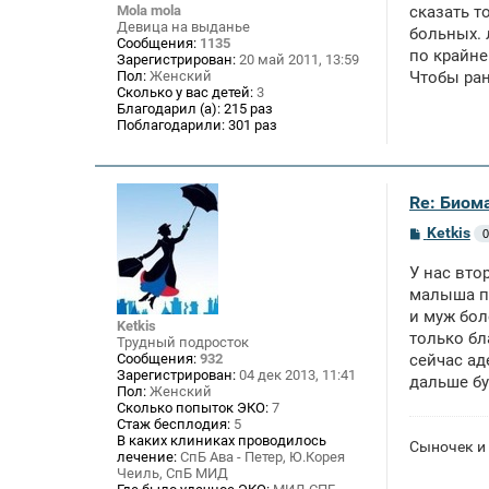
е
Mola mola
сказать то
н
Девица на выданье
больных. 
и
Сообщения:
1135
е
по крайне
Зарегистрирован:
20 май 2011, 13:59
Пол:
Женский
Чтобы ран
Сколько у вас детей:
3
Благодарил (а):
215 раз
Поблагодарили:
301 раз
Re: Биом
С
Ketkis
0
о
о
У нас вто
б
щ
малыша по
е
и муж бол
н
Ketkis
только бл
и
Трудный подросток
е
Сообщения:
932
сейчас ад
Зарегистрирован:
04 дек 2013, 11:41
дальше бу
Пол:
Женский
Сколько попыток ЭКО:
7
Стаж бесплодия:
5
В каких клиниках проводилось
Сыночек и
лечение:
СпБ Ава - Петер, Ю.Корея
Чеиль, СпБ МИД