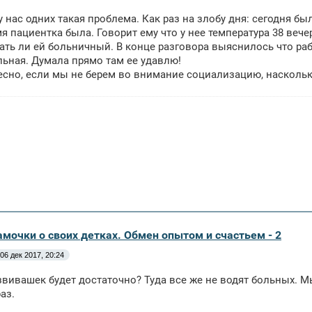
у нас одних такая проблема. Как раз на злобу дня: сегодня была
мя пациентка была. Говорит ему что у нее температура 38 вече
ать ли ей больничный. В конце разговора выяснилось что рабо
льная. Думала прямо там ее удавлю!
есно, если мы не берем во внимание социализацию, наскольк
амочки о своих детках. Обмен опытом и счастьем - 2
06 дек 2017, 20:24
вивашек будет достаточно? Туда все же не водят больных. М
аз.