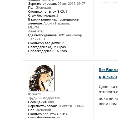
Зарегистрирован:
05 авг 2015, 09:07
и
е
Пол:
Женский
Сколько попыток ЭКО:
3
Стаж бесплодия:
2
В каких клиниках проводилось
лечение:
Ассута Израиль,
МЦРМ
Ава-Петер
Где было удачное ЭКО:
Ава-Петер,
Лапина Е.Н.
Сколько у вас детей:
2
Благодарил (а):
230 раз
Поблагодарили:
169 раз
Re: Биом
С
Юлия73
о
о
Девочки в
б
щ
относитьс
Юлия73
е
Трудный подросток
пока ни к
н
Сообщения:
800
и
всем нам те
Зарегистрирован:
01 окт 2013, 06:28
е
Пол:
Женский
Сколько попыток ЭКО:
4
Стаж бесплодия:
15