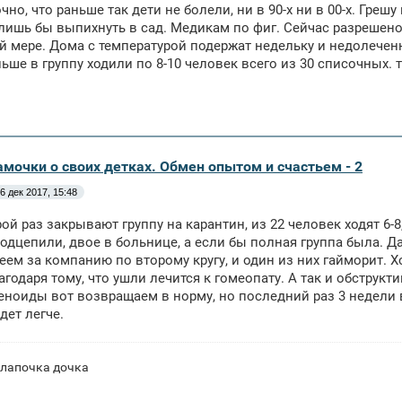
чно, что раньше так дети не болели, ни в 90-х ни в 00-х. Грешу
лишь бы выпихнуть в сад. Медикам по фиг. Сейчас разрешено д
й мере. Дома с температурой подержат недельку и недолечен
ьше в группу ходили по 8-10 человек всего из 30 списочных. 
амочки о своих детках. Обмен опытом и счастьем - 2
6 дек 2017, 15:48
рой раз закрывают группу на карантин, из 22 человек ходят 6-8
дцепили, двое в больнице, а если бы полная группа была. Да 
еем за компанию по второму кругу, и один из них гайморит. 
агодаря тому, что ушли лечится к гомеопату. А так и обструкт
еноиды вот возвращаем в норму, но последний раз 3 недели
дет легче.
 лапочка дочка