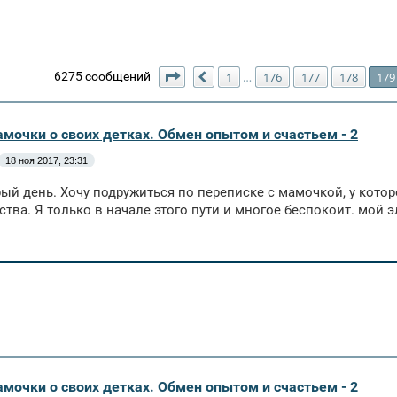
Страница
179
из
180
6275 сообщений
1
176
177
178
179
…
Пред.
амочки о своих детках. Обмен опытом и счастьем - 2
18 ноя 2017, 23:31
ый день. Хочу подружиться по переписке с мамочкой, у котор
нства. Я только в начале этого пути и многое беспокоит. мой 
амочки о своих детках. Обмен опытом и счастьем - 2