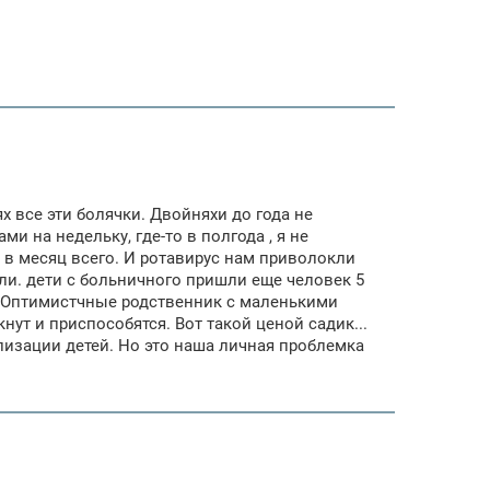
ях все эти болячки. Двойняхи до года не
 на недельку, где-то в полгода , я не
0 в месяц всего. И ротавирус нам приволокли
ли. дети с больничного пришли еще человек 5
ус. Оптимистчные родственник с маленькими
нут и приспособятся. Вот такой ценой садик...
лизации детей. Но это наша личная проблемка