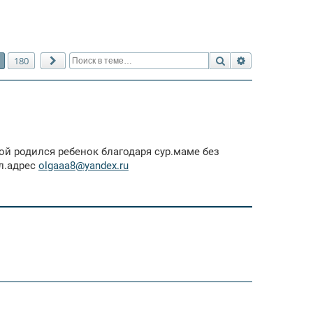
Поиск
Расширенный 
180
След.
ой родился ребенок благодаря сур.маме без
эл.адрес
olgaaa8@yandex.ru