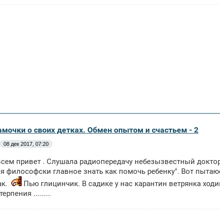
амочки о своих детках. Обмен опытом и счастьем - 2
08 дек 2017, 07:20
сем привет . Слушала радиопередачу небезызвестный доктор
я философски главное знать как помочь ребенку". Вот пытаю
ак.
Пью глицинчик. В садике у нас карантин ветрянка ход
рпения .........