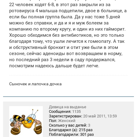
щ
22 человек ходят 6-8, в этот раз закрыли из за
е
ротовируса 4 малыша подцепили, двое в больнице, а
н
если бы полная группа была. Да у нас тоже 5 дней
и
е
можно без справки, и да и я и муж болеем за
компанию по второму кругу, и один из них гайморит.
Хорошо обходимся без антибиотиков, но это только
благодаря тому, что ушли лечится к гомеопату. А так
и обструктивный бронхит и отит уже были в этом
сезоне, сейчас аденоиды вот возвращаем в норму,
но последний раз 3 недели в саду продержался,
посмотрим надеюсь дальше будет легче.
Сыночек и лапочка дочка
Девица на выданье
Сообщения:
1135
Зарегистрирован:
20 май 2011, 13:59
Пол:
Женский
Сколько у вас детей:
3
Благодарил (а):
215 раз
Поблагодарили:
301 раз