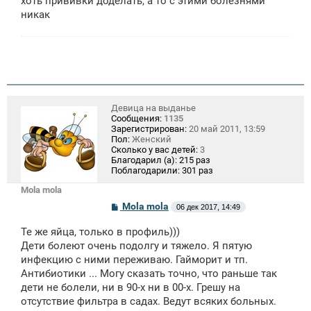
хоть прививки доделать, а то с этими болезнями
никак
Девица на выданье
Сообщения:
1135
Зарегистрирован:
20 май 2011, 13:59
Пол:
Женский
Сколько у вас детей:
3
Благодарил (а):
215 раз
Поблагодарили:
301 раз
Mola mola
С
Mola mola
06 дек 2017, 14:49
о
о
Те же яйца, только в профиль)))
б
щ
Дети болеют очень подолгу и тяжело. Я пятую
е
инфекцию с ними переживаю. Гайморит и тп.
н
Антибиотики ... Могу сказать точно, что раньше так
и
е
дети не болели, ни в 90-х ни в 00-х. Грешу на
отсутствие фильтра в садах. Ведут всяких больных.