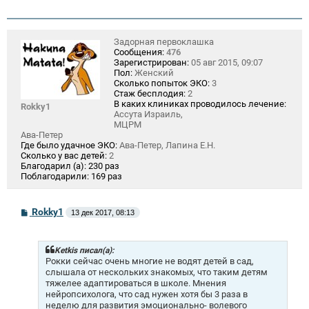
Задорная первоклашка
Сообщения:
476
Зарегистрирован:
05 авг 2015, 09:07
Пол:
Женский
Сколько попыток ЭКО:
3
Стаж бесплодия:
2
В каких клиниках проводилось лечение:
Rokky1
Ассута Израиль,
МЦРМ
Ава-Петер
Где было удачное ЭКО:
Ава-Петер, Лапина Е.Н.
Сколько у вас детей:
2
Благодарил (а):
230 раз
Поблагодарили:
169 раз
С
Rokky1
13 дек 2017, 08:13
о
о
б
щ
Ketkis писал(а):
е
Рокки сейчас очень многие не водят детей в сад,
н
слышала от нескольких знакомых, что таким детям
и
тяжелее адаптироваться в школе. Мнения
е
нейропсихолога, что сад нужен хотя бы 3 раза в
неделю для развития эмоционально- волевого