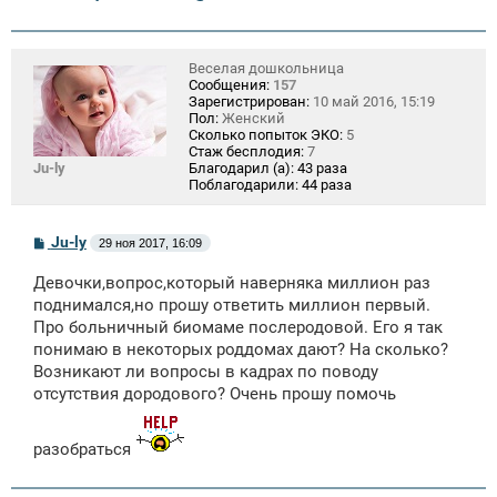
Веселая дошкольница
Сообщения:
157
Зарегистрирован:
10 май 2016, 15:19
Пол:
Женский
Сколько попыток ЭКО:
5
Стаж бесплодия:
7
Ju-ly
Благодарил (а):
43 раза
Поблагодарили:
44 раза
С
Ju-ly
29 ноя 2017, 16:09
о
о
Девочки,вопрос,который наверняка миллион раз
б
щ
поднимался,но прошу ответить миллион первый.
е
Про больничный биомаме послеродовой. Его я так
н
понимаю в некоторых роддомах дают? На сколько?
и
е
Возникают ли вопросы в кадрах по поводу
отсутствия дородового? Очень прошу помочь
разобраться