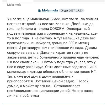
Mola mola
С
Mola mola
06 дек 2017, 17:23
о
о
У нас же еще маленькая -6 мес. Вот это ж...па полная.
б
щ
цепляет от двойнях все эти болячки. Двойняхи до
е
года не болели от слова СОВСЕМ. Однократный
н
подъем температуры с сопельками на недельку, где-
и
е
то в полгода , я не считаю. А тут малышка даже вес
практически не набирает, грамм по 300 в месяц
всего. И ротавирус нам приволокли из сада. Двоим
скорую вызывала. Даже на карантин группу не
закрывали. дети с больничного пришли еще человек
5 и все свалились... Потом у педиатра узнала, что у
нас в саду ротавирус. Оптимистчные родственник с
маленькими детьми обещают облегчение после НГ.
Типа, уже все друг к другу привыкнут и
приспособятся. Вот такой ценой садик... Порой
думаю, а может ну его на... Останавливает
необходимость социализации детей. Но это наша
личная проблемка