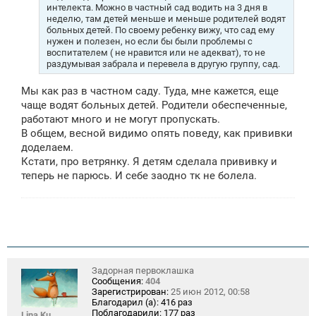
интелекта. Можно в частный сад водить на 3 дня в
неделю, там детей меньше и меньше родителей водят
больных детей. По своему ребенку вижу, что сад ему
нужен и полезен, но если бы были проблемы с
воспитателем ( не нравится или не адекват), то не
раздумывая забрала и перевела в другую группу, сад.
Мы как раз в частном саду. Туда, мне кажется, еще
чаще водят больных детей. Родители обеспеченные,
работают много и не могут пропускать.
В общем, весной видимо опять поведу, как прививки
доделаем.
Кстати, про ветрянку. Я детям сделала прививку и
теперь не парюсь. И себе заодно тк не болела.
Задорная первоклашка
Сообщения:
404
Зарегистрирован:
25 июн 2012, 00:58
Благодарил (а):
416 раз
Поблагодарили:
177 раз
Lina Ku