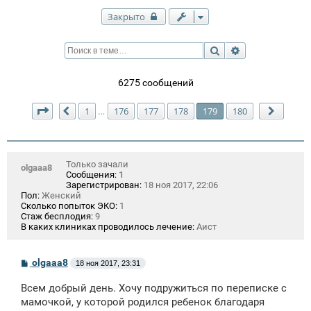
Закрыто
Поиск
Расширенный п
6275 сообщений
Страница
179
из
180
1
176
177
178
179
180
…
Пред.
След.
Только зачали
olgaaa8
Сообщения:
1
Зарегистрирован:
18 ноя 2017, 22:06
Пол:
Женский
Сколько попыток ЭКО:
1
Стаж бесплодия:
9
В каких клиниках проводилось лечение:
Аист
С
olgaaa8
18 ноя 2017, 23:31
о
о
Всем добрый день. Хочу подружиться по переписке с
б
щ
мамочкой, у которой родился ребенок благодаря
е