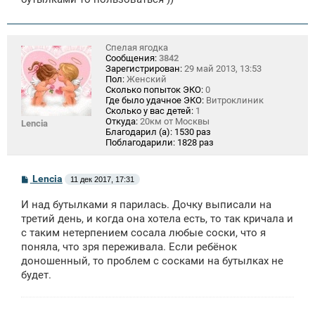
Спелая ягодка
Сообщения:
3842
Зарегистрирован:
29 май 2013, 13:53
Пол:
Женский
Сколько попыток ЭКО:
0
Где было удачное ЭКО:
Витроклиник
Сколько у вас детей:
1
Откуда:
20км от Москвы
Lencia
Благодарил (а):
1530 раз
Поблагодарили:
1828 раз
С
Lencia
11 дек 2017, 17:31
о
о
И над бутылками я парилась. Дочку выписали на
б
щ
третий день, и когда она хотела есть, то так кричала и
е
с таким нетерпением сосала любые соски, что я
н
поняла, что зря переживала. Если ребёнок
и
е
доношенный, то проблем с сосками на бутылках не
будет.