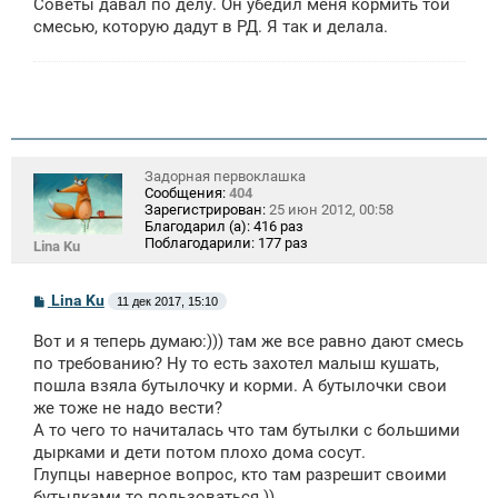
Советы давал по делу. Он убедил меня кормить той
смесью, которую дадут в РД. Я так и делала.
Задорная первоклашка
Сообщения:
404
Зарегистрирован:
25 июн 2012, 00:58
Благодарил (а):
416 раз
Поблагодарили:
177 раз
Lina Ku
С
Lina Ku
11 дек 2017, 15:10
о
о
Вот и я теперь думаю:))) там же все равно дают смесь
б
щ
по требованию? Ну то есть захотел малыш кушать,
е
пошла взяла бутылочку и корми. А бутылочки свои
н
же тоже не надо вести?
и
е
А то чего то начиталась что там бутылки с большими
дырками и дети потом плохо дома сосут.
Глупцы наверное вопрос, кто там разрешит своими
бутылками то пользоваться ))