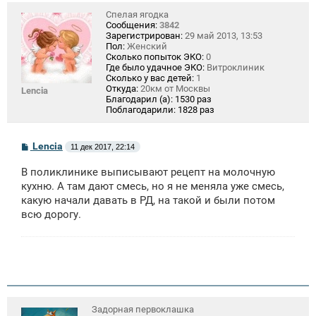
Спелая ягодка
Сообщения:
3842
Зарегистрирован:
29 май 2013, 13:53
Пол:
Женский
Сколько попыток ЭКО:
0
Где было удачное ЭКО:
Витроклиник
Сколько у вас детей:
1
Откуда:
20км от Москвы
Lencia
Благодарил (а):
1530 раз
Поблагодарили:
1828 раз
С
Lencia
11 дек 2017, 22:14
о
о
В поликлинике выписывают рецепт на молочную
б
щ
кухню. А там дают смесь, но я не меняла уже смесь,
е
какую начали давать в РД, на такой и были потом
н
всю дорогу.
и
е
Задорная первоклашка