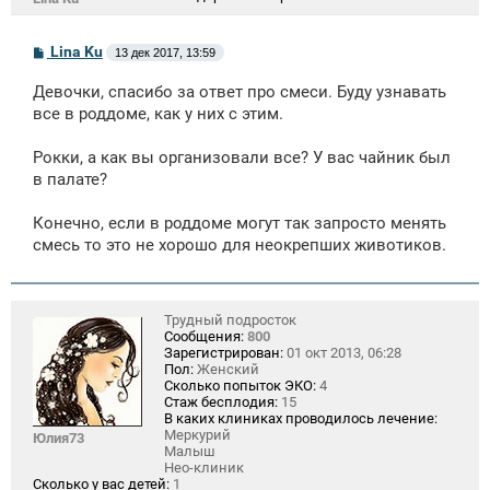
С
Lina Ku
13 дек 2017, 13:59
о
о
Девочки, спасибо за ответ про смеси. Буду узнавать
б
щ
все в роддоме, как у них с этим.
е
н
Рокки, а как вы организовали все? У вас чайник был
и
е
в палате?
Конечно, если в роддоме могут так запросто менять
смесь то это не хорошо для неокрепших животиков.
Трудный подросток
Сообщения:
800
Зарегистрирован:
01 окт 2013, 06:28
Пол:
Женский
Сколько попыток ЭКО:
4
Стаж бесплодия:
15
В каких клиниках проводилось лечение:
Меркурий
Юлия73
Малыш
Нео-клиник
Сколько у вас детей:
1