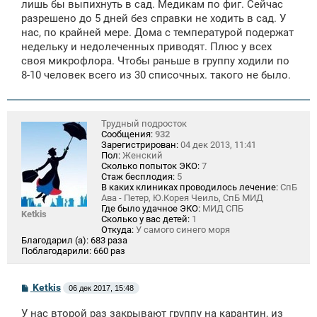
лишь бы выпихнуть в сад. Медикам по фиг. Сейчас
разрешено до 5 дней без справки не ходить в сад. У
нас, по крайней мере. Дома с температурой подержат
недельку и недолеченных приводят. Плюс у всех
своя микрофлора. Чтобы раньше в группу ходили по
8-10 человек всего из 30 списочных. такого не было.
Трудный подросток
Сообщения:
932
Зарегистрирован:
04 дек 2013, 11:41
Пол:
Женский
Сколько попыток ЭКО:
7
Стаж бесплодия:
5
В каких клиниках проводилось лечение:
СпБ
Ава - Петер, Ю.Корея Чеиль, СпБ МИД
Где было удачное ЭКО:
МИД СПБ
Ketkis
Сколько у вас детей:
1
Откуда:
У самого синего моря
Благодарил (а):
683 раза
Поблагодарили:
660 раз
С
Ketkis
06 дек 2017, 15:48
о
о
У нас второй раз закрывают группу на карантин, из
б