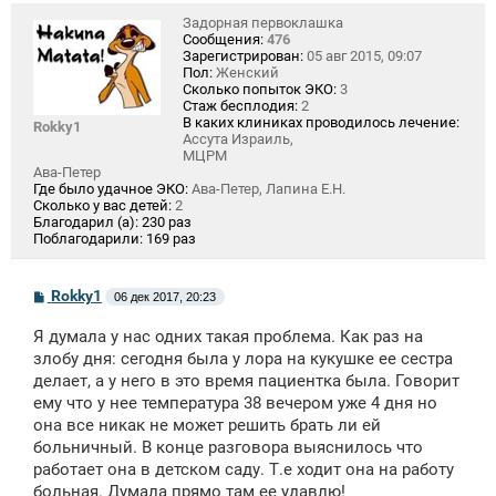
Задорная первоклашка
Сообщения:
476
Зарегистрирован:
05 авг 2015, 09:07
Пол:
Женский
Сколько попыток ЭКО:
3
Стаж бесплодия:
2
В каких клиниках проводилось лечение:
Rokky1
Ассута Израиль,
МЦРМ
Ава-Петер
Где было удачное ЭКО:
Ава-Петер, Лапина Е.Н.
Сколько у вас детей:
2
Благодарил (а):
230 раз
Поблагодарили:
169 раз
С
Rokky1
06 дек 2017, 20:23
о
о
Я думала у нас одних такая проблема. Как раз на
б
щ
злобу дня: сегодня была у лора на кукушке ее сестра
е
делает, а у него в это время пациентка была. Говорит
н
ему что у нее температура 38 вечером уже 4 дня но
и
е
она все никак не может решить брать ли ей
больничный. В конце разговора выяснилось что
работает она в детском саду. Т.е ходит она на работу
больная. Думала прямо там ее удавлю!