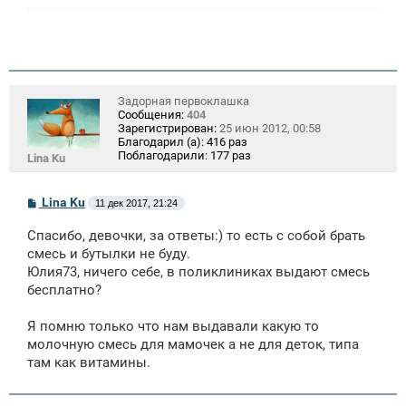
Задорная первоклашка
Сообщения:
404
Зарегистрирован:
25 июн 2012, 00:58
Благодарил (а):
416 раз
Поблагодарили:
177 раз
Lina Ku
С
Lina Ku
11 дек 2017, 21:24
о
о
Спасибо, девочки, за ответы:) то есть с собой брать
б
щ
смесь и бутылки не буду.
е
Юлия73, ничего себе, в поликлиниках выдают смесь
н
бесплатно?
и
е
Я помню только что нам выдавали какую то
молочную смесь для мамочек а не для деток, типа
там как витамины.