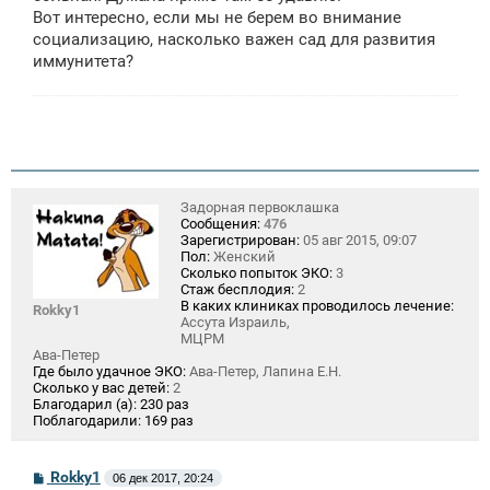
Вот интересно, если мы не берем во внимание
социализацию, насколько важен сад для развития
иммунитета?
Задорная первоклашка
Сообщения:
476
Зарегистрирован:
05 авг 2015, 09:07
Пол:
Женский
Сколько попыток ЭКО:
3
Стаж бесплодия:
2
В каких клиниках проводилось лечение:
Rokky1
Ассута Израиль,
МЦРМ
Ава-Петер
Где было удачное ЭКО:
Ава-Петер, Лапина Е.Н.
Сколько у вас детей:
2
Благодарил (а):
230 раз
Поблагодарили:
169 раз
С
Rokky1
06 дек 2017, 20:24