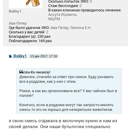
Сколько попыток ЭКО:
3
Стаж бесплодия:
2
В каких клиниках проводилось лечение:
Rokky1
Ассута Израиль,
МЦРМ
Ава-Петер
Где было удачное ЭКО:
Ава-Петер, Лапина Е.Н.
Сколько у вас детей:
2
Благодарил (а):
230 раз
Поблагодарили:
169 раз
С
Rokky1
13 дек 2017, 17:16
о
о
б
щ
Lina Ku писал(а):
е
Девочки, спасибо за ответ про смеси. Буду узнавать
н
все в роддоме, как у них с этим.
и
е
Рокки, а как вы организовали все? У вас чайник был в
палате?
Конечно, если в роддоме могут так запросто менять
смесь то это не хорошо для неокрепших животиков.
я свою смесь отдавала в молочную кухню и нам из
своей делали. Они наши бутылочки специально