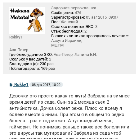
Задорная первоклашка
Сообщения:
476
Зарегистрирован:
05 авг 2015, 09:07
Пол:
Женский
Сколько попыток ЭКО:
3
Стаж бесплодия:
2
В каких клиниках проводилось лечение:
Rokky1
Ассута Израиль,
МЦРМ
Ава-Петер
Где было удачное ЭКО:
Ава-Петер, Лапина Е.Н.
Сколько у вас детей:
2
Благодарил (а):
230 раз
Поблагодарили:
169 раз
С
Rokky1
06 дек 2017, 10:22
о
о
Девочки это просто какая то жуть! Забрала на зимнее
б
щ
время детей из сада. Сын за 2 месяца сьел 2
е
антибиотика. Дочка болеет реже. Плюс ко всему я
н
болею вместе с ними. При этом я в общем то редко
и
е
болела... раз в год может. А тут каждый месяц
гайморит. Не понимаю, раньше также все болели или
это вирусы так мутировали? Забрала из сада чтоб