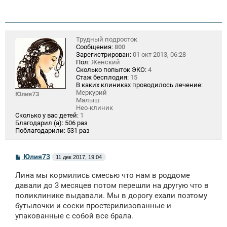
Трудный подросток
Сообщения:
800
Зарегистрирован:
01 окт 2013, 06:28
Пол:
Женский
Сколько попыток ЭКО:
4
Стаж бесплодия:
15
В каких клиниках проводилось лечение:
Меркурий
Юлия73
Малыш
Нео-клиник
Сколько у вас детей:
1
Благодарил (а):
506 раз
Поблагодарили:
531 раз
С
Юлия73
11 дек 2017, 19:04
о
о
Лина мы кормились смесью что нам в роддоме
б
щ
давали до 3 месяцев потом перешли на другую что в
е
поликлинике выдавали. Мы в дорогу ехали поэтому
н
бутылочки и соски простерилизованные и
и
е
упакованные с собой все брала.