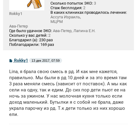
Сколько попыток ЭКО:
3
Стаж бесплодия:
2
В каких клиниках проводилось лечение:
Rokky1
Ассута Израиль,
МЦРМ
Ава-Петер
Где было удачное ЭКО:
Ава-Петер, Лапина Е.Н.
Сколько у вас детей:
2
Благодарил (а):
230 раз
Поблагодарили:
169 раз
С
Rokky1
13 дек 2017, 07:59
о
о
Lina, я брала свою смесь в рд. И как мне кажется,
б
щ
правильно. Мы были в рд 10 дней и за это время там
е
3 раза меняли смесь (зависит от поставок). А мы как
н
сели на одну, так и едим. До сих пор дети пьют ее на
и
е
ночь за ужином. У нас молочная кухня только если
доход маленький. Бутылки я с собой не брала, даже
украла парочку из рд. Т.к дети только из них хорошо
ели.