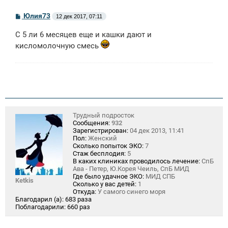
С
Юлия73
12 дек 2017, 07:11
о
о
С 5 ли 6 месяцев еще и кашки дают и
б
щ
кисломолочную смесь
е
н
и
е
Трудный подросток
Сообщения:
932
Зарегистрирован:
04 дек 2013, 11:41
Пол:
Женский
Сколько попыток ЭКО:
7
Стаж бесплодия:
5
В каких клиниках проводилось лечение:
СпБ
Ава - Петер, Ю.Корея Чеиль, СпБ МИД
Где было удачное ЭКО:
МИД СПБ
Ketkis
Сколько у вас детей:
1
Откуда:
У самого синего моря
Благодарил (а):
683 раза
Поблагодарили:
660 раз