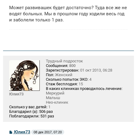
о
о
Может развивашек будет достаточно? Туда все же не
б
щ
водят больных. Мы в прошлом году ходили весь год
е
и заболели только 1 раз.
н
и
е
Трудный подросток
Сообщения:
800
Зарегистрирован:
01 окт 2013, 06:28
Пол:
Женский
Сколько попыток ЭКО:
4
Стаж бесплодия:
15
В каких клиниках проводилось лечение:
Меркурий
Юлия73
Малыш
Нео-клиник
Сколько у вас детей:
1
Благодарил (а):
506 раз
Поблагодарили:
531 раз
С
Юлия73
08 дек 2017, 07:20
о