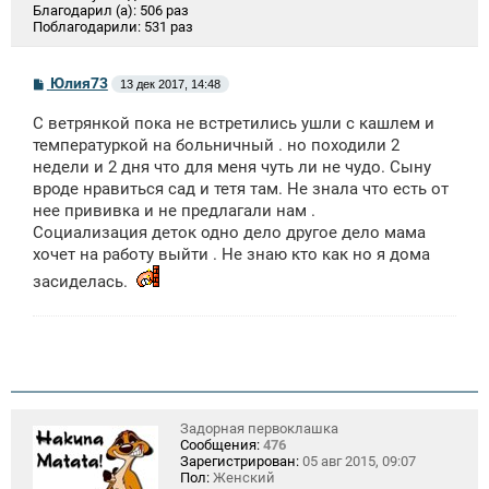
Благодарил (а):
506 раз
Поблагодарили:
531 раз
С
Юлия73
13 дек 2017, 14:48
о
о
С ветрянкой пока не встретились ушли с кашлем и
б
щ
температуркой на больничный . но походили 2
е
недели и 2 дня что для меня чуть ли не чудо. Сыну
н
вроде нравиться сад и тетя там. Не знала что есть от
и
е
нее прививка и не предлагали нам .
Социализация деток одно дело другое дело мама
хочет на работу выйти . Не знаю кто как но я дома
засиделась.
Задорная первоклашка
Сообщения:
476
Зарегистрирован:
05 авг 2015, 09:07
Пол:
Женский