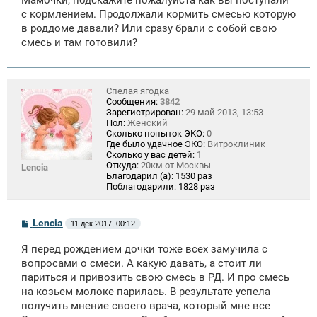
б
щ
с кормлением. Продолжали кормить смесью которую
е
в роддоме давали? Или сразу брали с собой свою
н
смесь и там готовили?
и
е
Спелая ягодка
Сообщения:
3842
Зарегистрирован:
29 май 2013, 13:53
Пол:
Женский
Сколько попыток ЭКО:
0
Где было удачное ЭКО:
Витроклиник
Сколько у вас детей:
1
Откуда:
20км от Москвы
Lencia
Благодарил (а):
1530 раз
Поблагодарили:
1828 раз
С
Lencia
11 дек 2017, 00:12
о
о
Я перед рождением дочки тоже всех замучила с
б
щ
вопросами о смеси. А какую давать, а стоит ли
е
париться и привозить свою смесь в РД. И про смесь
н
на козьем молоке парилась. В результате успела
и
е
получить мнение своего врача, который мне все