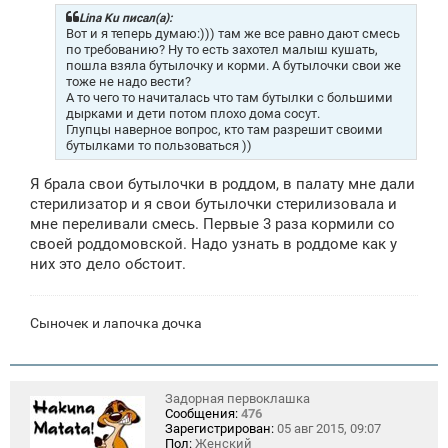
б
щ
Lina Ku писал(а):
е
Вот и я теперь думаю:))) там же все равно дают смесь
н
по требованию? Ну то есть захотел малыш кушать,
и
пошла взяла бутылочку и корми. А бутылочки свои же
е
тоже не надо вести?
А то чего то начиталась что там бутылки с большими
дырками и дети потом плохо дома сосут.
Глупцы наверное вопрос, кто там разрешит своими
бутылками то пользоваться ))
Я брала свои бутылочки в роддом, в палату мне дали
стерилизатор и я свои бутылочки стерилизовала и
мне переливали смесь. Первые 3 раза кормили со
своей роддомовской. Надо узнать в роддоме как у
них это дело обстоит.
Сыночек и лапочка дочка
Задорная первоклашка
Сообщения:
476
Зарегистрирован:
05 авг 2015, 09:07
Пол:
Женский