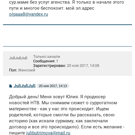
сур.маме без услуг агенства. Я только в начале этого
н
пути и многое беспокоит. мой эл.адрес
и
е
olgaaa8@yandex.ru
Только зачали
JuliJuliJuli
Сообщения:
1
Зарегистрирован:
20 ноя 2017, 14:08
Пол:
Женский
С
JuliJuliJuli
20 ноя 2017, 14:13
о
о
Добрый день! Меня зовут Юлия. Я продюсер
б
щ
новостей НТВ. Мы снимаем сюжет о суррогатном
е
материнстве - как у нас это происходит. Ищем
н
родителей, которые смогли бы рассказать, свою
и
е
историю (как искали сурмаму, как заключали
договор и все это происходило). Если есть желание -
пишите
julibutrimova@mail.ru