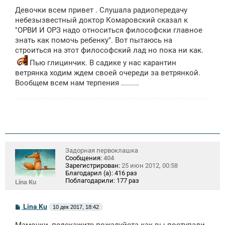
о
Девочки всем привет . Слушала радиопередачу
б
щ
небезызвестный доктор Комаровский сказал к
е
"ОРВИ И ОРЗ надо относиться философски главное
н
знать как помочь ребенку". Вот пытаюсь на
и
е
строиться на этот философский лад но пока ни как.
Пью глицинчик. В садике у нас карантин
ветрянка ходим ждем своей очереди за ветрянкой.
Вообщем всем нам терпения .........
Задорная первоклашка
Сообщения:
404
Зарегистрирован:
25 июн 2012, 00:58
Благодарил (а):
416 раз
Поблагодарили:
177 раз
Lina Ku
С
Lina Ku
10 дек 2017, 18:42
о
о
Мамочки, подскажите пожалуйста как вы поступали