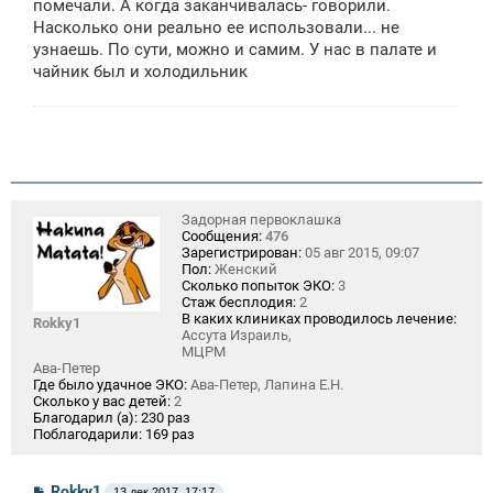
помечали. А когда заканчивалась- говорили.
Насколько они реально ее использовали... не
узнаешь. По сути, можно и самим. У нас в палате и
чайник был и холодильник
Задорная первоклашка
Сообщения:
476
Зарегистрирован:
05 авг 2015, 09:07
Пол:
Женский
Сколько попыток ЭКО:
3
Стаж бесплодия:
2
В каких клиниках проводилось лечение:
Rokky1
Ассута Израиль,
МЦРМ
Ава-Петер
Где было удачное ЭКО:
Ава-Петер, Лапина Е.Н.
Сколько у вас детей:
2
Благодарил (а):
230 раз
Поблагодарили:
169 раз
С
Rokky1
13 дек 2017, 17:17