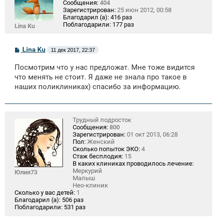
Сообщения:
404
Зарегистрирован:
25 июн 2012, 00:58
Благодарил (а):
416 раз
Поблагодарили:
177 раз
Lina Ku
С
Lina Ku
11 дек 2017, 22:37
о
о
Посмотрим что у нас предложат. Мне тоже видится
б
щ
что менять не стоит. Я даже не знала про такое в
е
наших поликлиниках) спасибо за информацию.
н
и
е
Трудный подросток
Сообщения:
800
Зарегистрирован:
01 окт 2013, 06:28
Пол:
Женский
Сколько попыток ЭКО:
4
Стаж бесплодия:
15
В каких клиниках проводилось лечение:
Меркурий
Юлия73
Малыш
Нео-клиник
Сколько у вас детей:
1
Благодарил (а):
506 раз
Поблагодарили:
531 раз