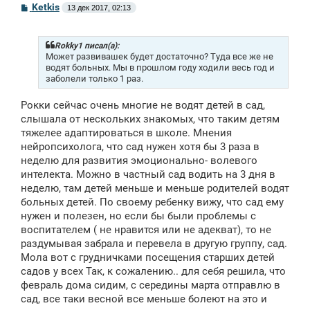
С
Ketkis
13 дек 2017, 02:13
о
о
б
щ
Rokky1 писал(а):
е
Может развивашек будет достаточно? Туда все же не
н
водят больных. Мы в прошлом году ходили весь год и
и
заболели только 1 раз.
е
Рокки сейчас очень многие не водят детей в сад,
слышала от нескольких знакомых, что таким детям
тяжелее адаптироваться в школе. Мнения
нейропсихолога, что сад нужен хотя бы 3 раза в
неделю для развития эмоционально- волевого
интелекта. Можно в частный сад водить на 3 дня в
неделю, там детей меньше и меньше родителей водят
больных детей. По своему ребенку вижу, что сад ему
нужен и полезен, но если бы были проблемы с
воспитателем ( не нравится или не адекват), то не
раздумывая забрала и перевела в другую группу, сад.
Мола вот с грудничками посещения старших детей
садов у всех Так, к сожалению.. для себя решила, что
февраль дома сидим, с середины марта отправлю в
сад, все таки весной все меньше болеют на это и