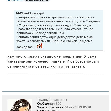
о
о
б
щ
Юлия73 писал(а):
е
С ветрянкой пока не встретились ушли с кашлем и
н
температуркой на больничный . но походили 2 недели
и
и 2 дня что для меня чуть ли не чудо. Сыну вроде
е
нравиться сад и тетя там. Не знала что есть от нее
прививка и не предлагали нам .
Социализация деток одно дело другое дело мама
хочет на работу выйти . Не знаю кто как но я дома
засиделась.
нам много каких прививок не предлагали. Я сама
узнавала- они конечно платные. И от ротовируса и
от менингита и от ветрянки и от гепатита а.
Трудный подросток
Сообщения:
800
Зарегистрирован:
01 окт 2013, 06:28
Пол:
Женский