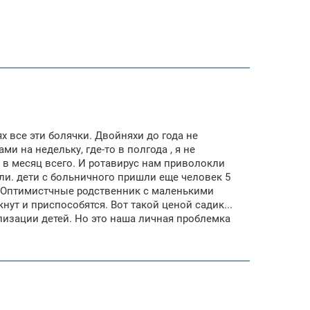
ях все эти болячки. Двойняхи до года не
 на недельку, где-то в полгода , я не
0 в месяц всего. И ротавирус нам приволокли
ли. дети с больничного пришли еще человек 5
ус. Оптимистчные родственник с маленькими
нут и приспособятся. Вот такой ценой садик...
лизации детей. Но это наша личная проблемка