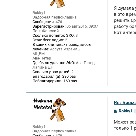
о
о
Я думала 
б
Rokky1
щ
в это вре
Задорная первоклашка
е
решить бр
Сообщения:
476
н
работу бо
Зарегистрирован:
05 авг 2015, 09:07
и
е
Пол:
Женский
Вот интер
Сколько попыток ЭКО:
3
Стаж бесплодия:
2
В каких клиниках проводилось
лечение:
Ассута Израиль,
МЦРМ
Ава-Петер
Где было удачное ЭКО:
Ава-Петер,
Лапина Е.Н.
Сколько у вас детей:
2
Благодарил (а):
230 раз
Поблагодарили:
169 раз
Re: Биом
С
Rokky1
о
о
Может раз
б
Rokky1
щ
только 1 р
Задорная первоклашка
е
Сообщения:
476
н