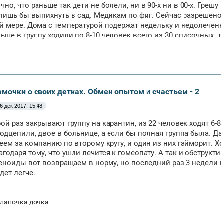
чно, что раньше так дети не болели, ни в 90-х ни в 00-х. Грешу
лишь бы выпихнуть в сад. Медикам по фиг. Сейчас разрешено д
й мере. Дома с температурой подержат недельку и недолечен
ьше в группу ходили по 8-10 человек всего из 30 списочных. 
амочки о своих детках. Обмен опытом и счастьем - 2
6 дек 2017, 15:48
рой раз закрывают группу на карантин, из 22 человек ходят 6-8
дцепили, двое в больнице, а если бы полная группа была. Да 
еем за компанию по второму кругу, и один из них гайморит. 
агодаря тому, что ушли лечится к гомеопату. А так и обструкт
еноиды вот возвращаем в норму, но последний раз 3 недели
дет легче.
 лапочка дочка