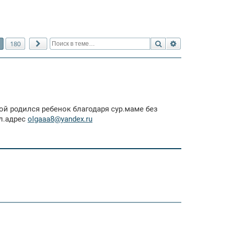
Поиск
Расширенный 
180
След.
ой родился ребенок благодаря сур.маме без
эл.адрес
olgaaa8@yandex.ru