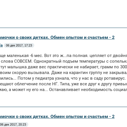
амочки о своих детках. Обмен опытом и счастьем - 2
la
06 дек 2017, 17:23
еще маленькая -6 мес. Вот это ж...па полная. цепляет от двойн
 слова СОВСЕМ. Однократный подъем температуры с сопельками
 тут малышка даже вес практически не набирает, грамм по 30
Двоим скорую вызывала. Даже на карантин группу не закрыва
лились... Потом у педиатра узнала, что у нас в саду ротавир
ещают облегчение после НГ. Типа, уже все друг к другу привык
аю, а может ну его на... Останавливает необходимость социа
амочки о своих детках. Обмен опытом и счастьем - 2
06 дек 2017, 20:23