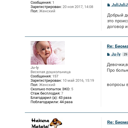
Сообщения:
1
С
JuliJuliJ
Зарегистрирован:
20 ноя 2017, 14:08
о
Пол:
Женский
о
Добрый де
б
щ
это проис
е
договор и
н
и
е
Re: Биом
С
Ju-ly
29
о
о
Девочки,в
б
Ju-ly
щ
Про больн
Веселая дошкольница
е
Сообщения:
157
н
Зарегистрирован:
10 май 2016, 15:19
и
вопросы в
Пол:
Женский
е
Сколько попыток ЭКО:
5
Стаж бесплодия:
7
Благодарил (а):
43 раза
Поблагодарили:
44 раза
Re: Биом