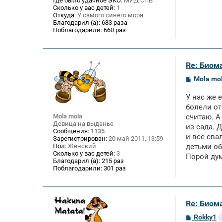
Где было удачное ЭКО:
МИД СПБ
Сколько у вас детей:
1
Откуда:
У самого синего моря
Благодарил (а):
683 раза
Поблагодарили:
660 раз
Re: Биом
С
Mola mo
о
о
У нас же 
б
щ
болели от
е
Mola mola
считаю. А
н
Девица на выданье
из сада. 
и
Сообщения:
1135
е
и все сва
Зарегистрирован:
20 май 2011, 13:59
Пол:
Женский
детьми об
Сколько у вас детей:
3
Порой дум
Благодарил (а):
215 раз
Поблагодарили:
301 раз
Re: Биом
С
Rokky1