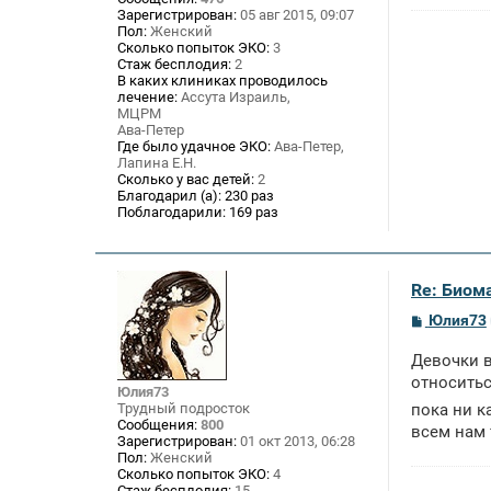
Зарегистрирован:
05 авг 2015, 09:07
и
е
Пол:
Женский
Сколько попыток ЭКО:
3
Стаж бесплодия:
2
В каких клиниках проводилось
лечение:
Ассута Израиль,
МЦРМ
Ава-Петер
Где было удачное ЭКО:
Ава-Петер,
Лапина Е.Н.
Сколько у вас детей:
2
Благодарил (а):
230 раз
Поблагодарили:
169 раз
Re: Биом
С
Юлия73
о
о
Девочки в
б
щ
относитьс
Юлия73
е
Трудный подросток
пока ни к
н
Сообщения:
800
и
всем нам те
Зарегистрирован:
01 окт 2013, 06:28
е
Пол:
Женский
Сколько попыток ЭКО:
4
Стаж бесплодия:
15