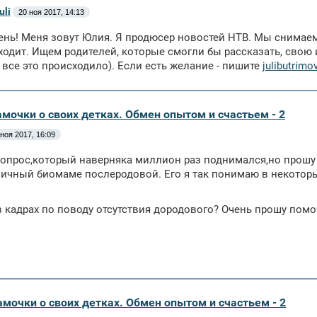
uli
20 ноя 2017, 14:13
нь! Меня зовут Юлия. Я продюсер новостей НТВ. Мы снимаем 
ходит. Ищем родителей, которые смогли бы рассказать, свою 
 все это происходило). Если есть желание - пишите
julibutrimo
амочки о своих детках. Обмен опытом и счастьем - 2
 ноя 2017, 16:09
опрос,который наверняка миллион раз поднимался,но прошу
ичный биомаме послеродовой. Его я так понимаю в некотор
 кадрах по поводу отсутствия дородового? Очень прошу пом
амочки о своих детках. Обмен опытом и счастьем - 2