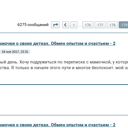
Страница
179
из
180
6275 сообщений
1
176
177
178
179
…
Пред.
амочки о своих детках. Обмен опытом и счастьем - 2
18 ноя 2017, 23:31
ый день. Хочу подружиться по переписке с мамочкой, у котор
нства. Я только в начале этого пути и многое беспокоит. мой 
амочки о своих детках. Обмен опытом и счастьем - 2