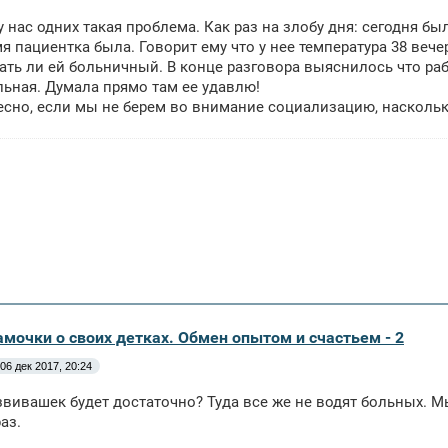
у нас одних такая проблема. Как раз на злобу дня: сегодня была
мя пациентка была. Говорит ему что у нее температура 38 вече
ать ли ей больничный. В конце разговора выяснилось что рабо
льная. Думала прямо там ее удавлю!
есно, если мы не берем во внимание социализацию, наскольк
амочки о своих детках. Обмен опытом и счастьем - 2
06 дек 2017, 20:24
вивашек будет достаточно? Туда все же не водят больных. М
аз.