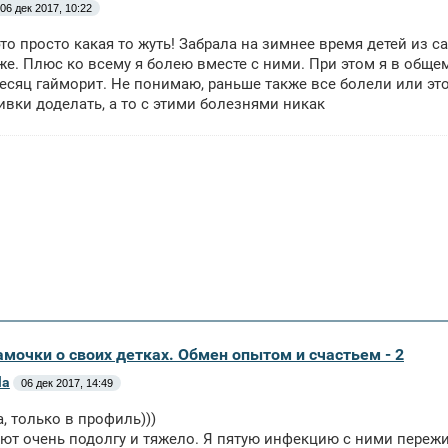
06 дек 2017, 10:22
то просто какая то жуть! Забрала на зимнее время детей из с
же. Плюс ко всему я болею вместе с ними. При этом я в общем 
сяц гайморит. Не понимаю, раньше также все болели или это
ивки доделать, а то с этими болезнями никак
амочки о своих детках. Обмен опытом и счастьем - 2
la
06 дек 2017, 14:49
а, только в профиль)))
ют очень подолгу и тяжело. Я пятую инфекцию с ними пережив