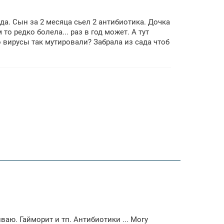
ада. Сын за 2 месяца сьел 2 антибиотика. Дочка
то редко болела... раз в год может. А тут
 вирусы так мутировали? Забрала из сада чтоб
аю. Гайморит и тп. Антибиотики ... Могу