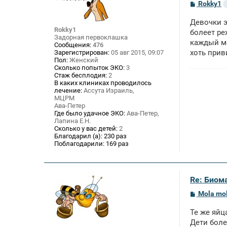
С
Rokky1
о
о
Девочки э
б
Rokky1
щ
болеет ре
Задорная первоклашка
е
каждый ме
Сообщения:
476
н
хоть прив
Зарегистрирован:
05 авг 2015, 09:07
и
е
Пол:
Женский
Сколько попыток ЭКО:
3
Стаж бесплодия:
2
В каких клиниках проводилось
лечение:
Ассута Израиль,
МЦРМ
Ава-Петер
Где было удачное ЭКО:
Ава-Петер,
Лапина Е.Н.
Сколько у вас детей:
2
Благодарил (а):
230 раз
Поблагодарили:
169 раз
Re: Биом
С
Mola mo
о
о
Те же яйц
б
щ
Дети боле