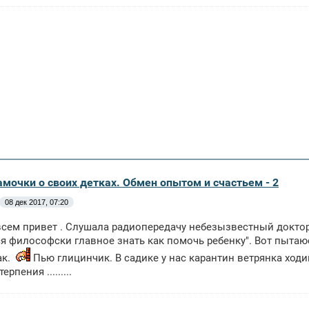
амочки о своих детках. Обмен опытом и счастьем - 2
08 дек 2017, 07:20
сем привет . Слушала радиопередачу небезызвестный доктор
я философски главное знать как помочь ребенку". Вот пытаю
ак.
Пью глицинчик. В садике у нас карантин ветрянка ход
рпения .........