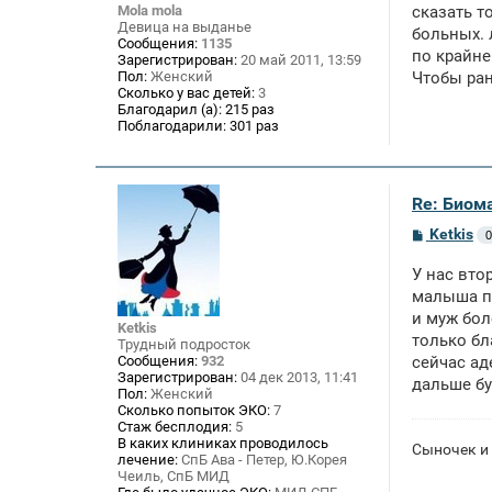
е
Mola mola
сказать то
н
Девица на выданье
больных. 
и
Сообщения:
1135
е
по крайне
Зарегистрирован:
20 май 2011, 13:59
Пол:
Женский
Чтобы ран
Сколько у вас детей:
3
Благодарил (а):
215 раз
Поблагодарили:
301 раз
Re: Биом
С
Ketkis
0
о
о
У нас вто
б
щ
малыша по
е
и муж бол
н
Ketkis
только бл
и
Трудный подросток
е
Сообщения:
932
сейчас ад
Зарегистрирован:
04 дек 2013, 11:41
дальше бу
Пол:
Женский
Сколько попыток ЭКО:
7
Стаж бесплодия:
5
В каких клиниках проводилось
Сыночек и
лечение:
СпБ Ава - Петер, Ю.Корея
Чеиль, СпБ МИД