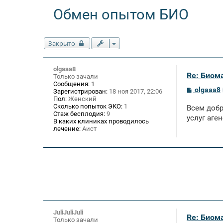
Обмен опытом БИО
Закрыто
olgaaa8
Re: Биом
Только зачали
Сообщения:
1
С
olgaaa8
Зарегистрирован:
18 ноя 2017, 22:06
о
Пол:
Женский
о
Сколько попыток ЭКО:
1
Всем добр
б
Стаж бесплодия:
9
щ
услуг аге
В каких клиниках проводилось
е
лечение:
Аист
н
и
е
JuliJuliJuli
Re: Биом
Только зачали