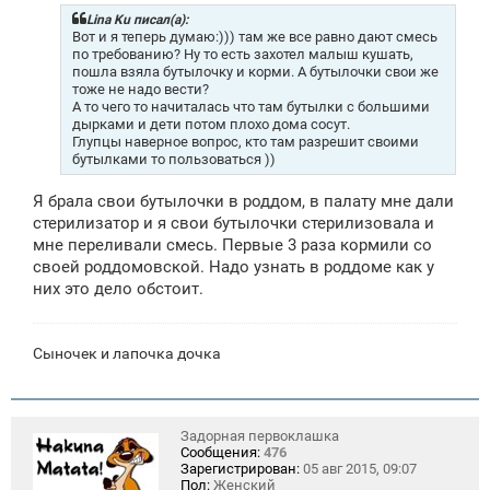
б
щ
Lina Ku писал(а):
е
Вот и я теперь думаю:))) там же все равно дают смесь
н
по требованию? Ну то есть захотел малыш кушать,
и
пошла взяла бутылочку и корми. А бутылочки свои же
е
тоже не надо вести?
А то чего то начиталась что там бутылки с большими
дырками и дети потом плохо дома сосут.
Глупцы наверное вопрос, кто там разрешит своими
бутылками то пользоваться ))
Я брала свои бутылочки в роддом, в палату мне дали
стерилизатор и я свои бутылочки стерилизовала и
мне переливали смесь. Первые 3 раза кормили со
своей роддомовской. Надо узнать в роддоме как у
них это дело обстоит.
Сыночек и лапочка дочка
Задорная первоклашка
Сообщения:
476
Зарегистрирован:
05 авг 2015, 09:07
Пол:
Женский