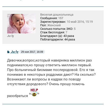
Веселая дошкольница
Сообщения:
157
Зарегистрирован:
10 май 2016, 15:19
Пол:
Женский
Сколько попыток ЭКО:
5
Стаж бесплодия:
7
Ju-ly
Благодарил (а):
43 раза
Поблагодарили:
44 раза
С
Ju-ly
29 ноя 2017, 16:09
о
о
Девочки,вопрос,который наверняка миллион раз
б
щ
поднимался,но прошу ответить миллион первый.
е
Про больничный биомаме послеродовой. Его я так
н
понимаю в некоторых роддомах дают? На сколько?
и
е
Возникают ли вопросы в кадрах по поводу
отсутствия дородового? Очень прошу помочь
разобраться