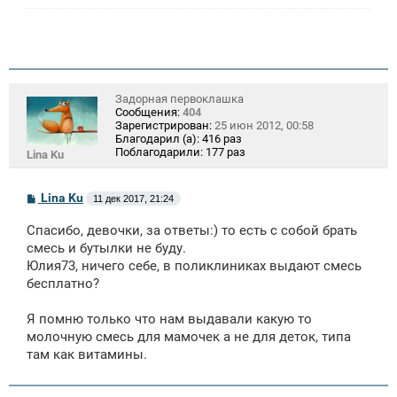
Задорная первоклашка
Сообщения:
404
Зарегистрирован:
25 июн 2012, 00:58
Благодарил (а):
416 раз
Поблагодарили:
177 раз
Lina Ku
С
Lina Ku
11 дек 2017, 21:24
о
о
Спасибо, девочки, за ответы:) то есть с собой брать
б
щ
смесь и бутылки не буду.
е
Юлия73, ничего себе, в поликлиниках выдают смесь
н
бесплатно?
и
е
Я помню только что нам выдавали какую то
молочную смесь для мамочек а не для деток, типа
там как витамины.