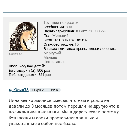
Трудный подросток
Сообщения:
800
Зарегистрирован:
01 окт 2013, 06:28
Пол:
Женский
Сколько попыток ЭКО:
4
Стаж бесплодия:
15
В каких клиниках проводилось лечение:
Меркурий
Юлия73
Малыш
Нео-клиник
Сколько у вас детей:
1
Благодарил (а):
506 раз
Поблагодарили:
531 раз
С
Юлия73
11 дек 2017, 19:04
о
о
Лина мы кормились смесью что нам в роддоме
б
щ
давали до 3 месяцев потом перешли на другую что в
е
поликлинике выдавали. Мы в дорогу ехали поэтому
н
бутылочки и соски простерилизованные и
и
е
упакованные с собой все брала.