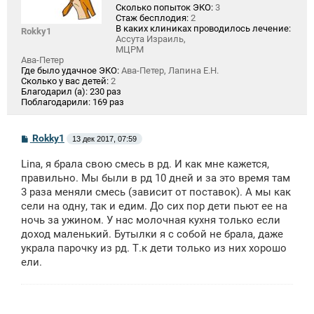
Сколько попыток ЭКО:
3
Стаж бесплодия:
2
В каких клиниках проводилось лечение:
Rokky1
Ассута Израиль,
МЦРМ
Ава-Петер
Где было удачное ЭКО:
Ава-Петер, Лапина Е.Н.
Сколько у вас детей:
2
Благодарил (а):
230 раз
Поблагодарили:
169 раз
С
Rokky1
13 дек 2017, 07:59
о
о
Lina, я брала свою смесь в рд. И как мне кажется,
б
щ
правильно. Мы были в рд 10 дней и за это время там
е
3 раза меняли смесь (зависит от поставок). А мы как
н
сели на одну, так и едим. До сих пор дети пьют ее на
и
е
ночь за ужином. У нас молочная кухня только если
доход маленький. Бутылки я с собой не брала, даже
украла парочку из рд. Т.к дети только из них хорошо
ели.