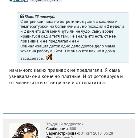
о
о
б
щ
Юлия73 писал(а):
е
С ветрянкой пока не встретились ушли с кашлем и
н
температуркой на больничный . но походили 2 недели
и
и 2 дня что для меня чуть ли не чудо. Сыну вроде
е
нравиться сад и тетя там. Не знала что есть от нее
прививка и не предлагали нам .
Социализация деток одно дело другое дело мама
хочет на работу выйти . Не знаю кто как но я дома
засиделась.
нам много каких прививок не предлагали. Я сама
узнавала- они конечно платные. И от ротовируса и
от менингита и от ветрянки и от гепатита а.
Трудный подросток
Сообщения:
800
Зарегистрирован:
01 окт 2013, 06:28
Пол:
Женский