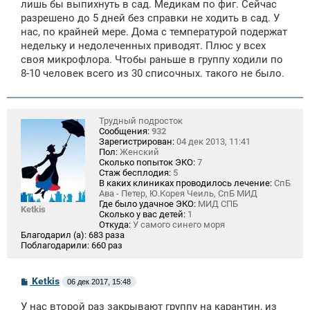
лишь бы выпихнуть в сад. Медикам по фиг. Сейчас
разрешено до 5 дней без справки не ходить в сад. У
нас, по крайней мере. Дома с температурой подержат
недельку и недолеченных приводят. Плюс у всех
своя микрофлора. Чтобы раньше в группу ходили по
8-10 человек всего из 30 списочных. такого не было.
Трудный подросток
Сообщения:
932
Зарегистрирован:
04 дек 2013, 11:41
Пол:
Женский
Сколько попыток ЭКО:
7
Стаж бесплодия:
5
В каких клиниках проводилось лечение:
СпБ
Ава - Петер, Ю.Корея Чеиль, СпБ МИД
Где было удачное ЭКО:
МИД СПБ
Ketkis
Сколько у вас детей:
1
Откуда:
У самого синего моря
Благодарил (а):
683 раза
Поблагодарили:
660 раз
С
Ketkis
06 дек 2017, 15:48
о
о
У нас второй раз закрывают группу на карантин, из
б