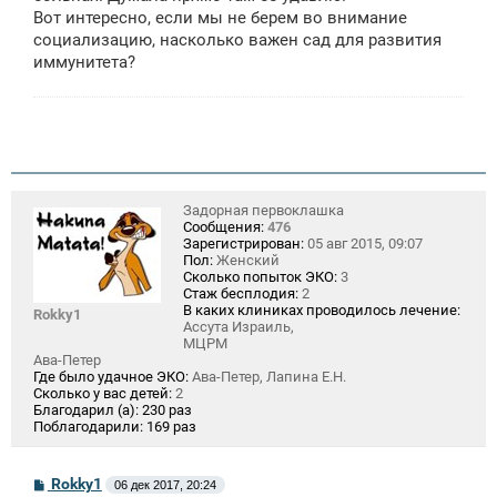
Вот интересно, если мы не берем во внимание
социализацию, насколько важен сад для развития
иммунитета?
Задорная первоклашка
Сообщения:
476
Зарегистрирован:
05 авг 2015, 09:07
Пол:
Женский
Сколько попыток ЭКО:
3
Стаж бесплодия:
2
В каких клиниках проводилось лечение:
Rokky1
Ассута Израиль,
МЦРМ
Ава-Петер
Где было удачное ЭКО:
Ава-Петер, Лапина Е.Н.
Сколько у вас детей:
2
Благодарил (а):
230 раз
Поблагодарили:
169 раз
С
Rokky1
06 дек 2017, 20:24