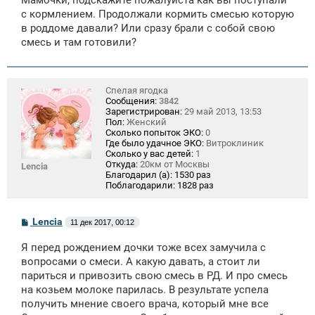
б
щ
с кормлением. Продолжали кормить смесью которую
е
в роддоме давали? Или сразу брали с собой свою
н
смесь и там готовили?
и
е
Спелая ягодка
Сообщения:
3842
Зарегистрирован:
29 май 2013, 13:53
Пол:
Женский
Сколько попыток ЭКО:
0
Где было удачное ЭКО:
Витроклиник
Сколько у вас детей:
1
Откуда:
20км от Москвы
Lencia
Благодарил (а):
1530 раз
Поблагодарили:
1828 раз
С
Lencia
11 дек 2017, 00:12
о
о
Я перед рождением дочки тоже всех замучила с
б
щ
вопросами о смеси. А какую давать, а стоит ли
е
париться и привозить свою смесь в РД. И про смесь
н
на козьем молоке парилась. В результате успела
и
е
получить мнение своего врача, который мне все