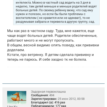
интелекта. Можно в частный сад водить на 3 дня в
неделю, там детей меньше и меньше родителей водят
больных детей. По своему ребенку вижу, что сад ему
нужен и полезен, но если бы были проблемы с
воспитателем ( не нравится или не адекват), то не
раздумывая забрала и перевела в другую группу, сад.
Мы как раз в частном саду. Туда, мне кажется, еще
чаще водят больных детей. Родители обеспеченные,
работают много и не могут пропускать.
В общем, весной видимо опять поведу, как прививки
доделаем.
Кстати, про ветрянку. Я детям сделала прививку и
теперь не парюсь. И себе заодно тк не болела.
Задорная первоклашка
Сообщения:
404
Зарегистрирован:
25 июн 2012, 00:58
Благодарил (а):
416 раз
Поблагодарили:
177 раз
Lina Ku