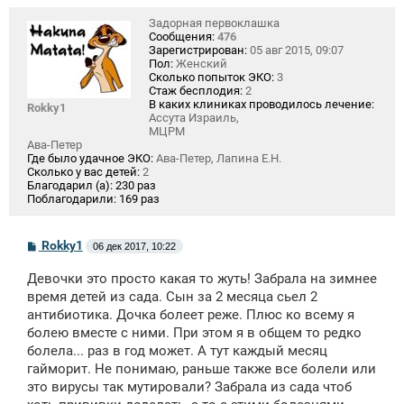
Задорная первоклашка
Сообщения:
476
Зарегистрирован:
05 авг 2015, 09:07
Пол:
Женский
Сколько попыток ЭКО:
3
Стаж бесплодия:
2
В каких клиниках проводилось лечение:
Rokky1
Ассута Израиль,
МЦРМ
Ава-Петер
Где было удачное ЭКО:
Ава-Петер, Лапина Е.Н.
Сколько у вас детей:
2
Благодарил (а):
230 раз
Поблагодарили:
169 раз
С
Rokky1
06 дек 2017, 10:22
о
о
Девочки это просто какая то жуть! Забрала на зимнее
б
щ
время детей из сада. Сын за 2 месяца сьел 2
е
антибиотика. Дочка болеет реже. Плюс ко всему я
н
болею вместе с ними. При этом я в общем то редко
и
е
болела... раз в год может. А тут каждый месяц
гайморит. Не понимаю, раньше также все болели или
это вирусы так мутировали? Забрала из сада чтоб