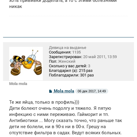
хоть прививки доделать, а то с этими болезнями
никак
Девица на выданье
Сообщения:
1135
Зарегистрирован:
20 май 2011, 13:59
Пол:
Женский
Сколько у вас детей:
3
Благодарил (а):
215 раз
Поблагодарили:
301 раз
Mola mola
С
Mola mola
06 дек 2017, 14:49
о
о
Те же яйца, только в профиль)))
б
щ
Дети болеют очень подолгу и тяжело. Я пятую
е
инфекцию с ними переживаю. Гайморит и тп.
н
Антибиотики ... Могу сказать точно, что раньше так
и
е
дети не болели, ни в 90-х ни в 00-х. Грешу на
отсутствие фильтра в садах. Ведут всяких больных.