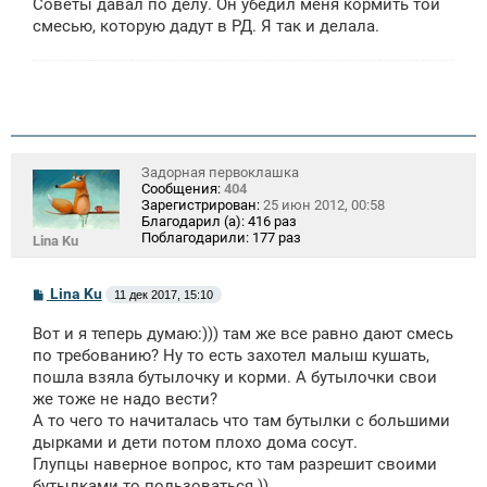
Советы давал по делу. Он убедил меня кормить той
смесью, которую дадут в РД. Я так и делала.
Задорная первоклашка
Сообщения:
404
Зарегистрирован:
25 июн 2012, 00:58
Благодарил (а):
416 раз
Поблагодарили:
177 раз
Lina Ku
С
Lina Ku
11 дек 2017, 15:10
о
о
Вот и я теперь думаю:))) там же все равно дают смесь
б
щ
по требованию? Ну то есть захотел малыш кушать,
е
пошла взяла бутылочку и корми. А бутылочки свои
н
же тоже не надо вести?
и
е
А то чего то начиталась что там бутылки с большими
дырками и дети потом плохо дома сосут.
Глупцы наверное вопрос, кто там разрешит своими
бутылками то пользоваться ))