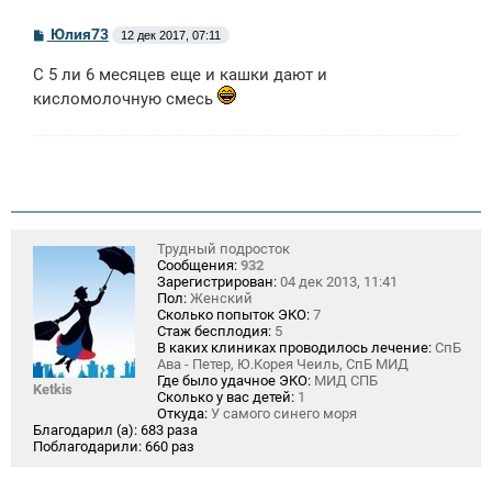
С
Юлия73
12 дек 2017, 07:11
о
о
С 5 ли 6 месяцев еще и кашки дают и
б
щ
кисломолочную смесь
е
н
и
е
Трудный подросток
Сообщения:
932
Зарегистрирован:
04 дек 2013, 11:41
Пол:
Женский
Сколько попыток ЭКО:
7
Стаж бесплодия:
5
В каких клиниках проводилось лечение:
СпБ
Ава - Петер, Ю.Корея Чеиль, СпБ МИД
Где было удачное ЭКО:
МИД СПБ
Ketkis
Сколько у вас детей:
1
Откуда:
У самого синего моря
Благодарил (а):
683 раза
Поблагодарили:
660 раз