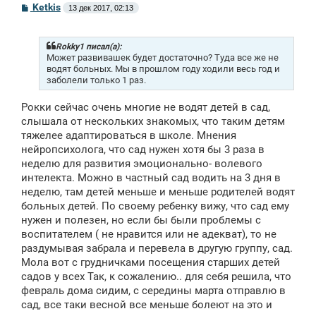
С
Ketkis
13 дек 2017, 02:13
о
о
б
щ
Rokky1 писал(а):
е
Может развивашек будет достаточно? Туда все же не
н
водят больных. Мы в прошлом году ходили весь год и
и
заболели только 1 раз.
е
Рокки сейчас очень многие не водят детей в сад,
слышала от нескольких знакомых, что таким детям
тяжелее адаптироваться в школе. Мнения
нейропсихолога, что сад нужен хотя бы 3 раза в
неделю для развития эмоционально- волевого
интелекта. Можно в частный сад водить на 3 дня в
неделю, там детей меньше и меньше родителей водят
больных детей. По своему ребенку вижу, что сад ему
нужен и полезен, но если бы были проблемы с
воспитателем ( не нравится или не адекват), то не
раздумывая забрала и перевела в другую группу, сад.
Мола вот с грудничками посещения старших детей
садов у всех Так, к сожалению.. для себя решила, что
февраль дома сидим, с середины марта отправлю в
сад, все таки весной все меньше болеют на это и