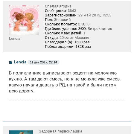
Спелая ягодка
Сообщения:
3842
Зарегистрирован:
29 май 2013, 13:53
Пол:
Женский
Сколько попыток ЭКО:
0
Где было удачное ЭКО:
Витроклиник
Сколько у вас детей:
1
Откуда:
20км от Москвы
Lencia
Благодарил (а):
1530 раз
Поблагодарили:
1828 раз
С
Lencia
11 дек 2017, 22:14
о
о
В поликлинике выписывают рецепт на молочную
б
щ
кухню. А там дают смесь, но я не меняла уже смесь,
е
какую начали давать в РД, на такой и были потом
н
всю дорогу.
и
е
Задорная первоклашка