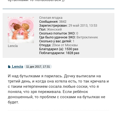
Спелая ягодка
Сообщения:
3842
Зарегистрирован:
29 май 2013, 13:53
Пол:
Женский
Сколько попыток ЭКО:
0
Где было удачное ЭКО:
Витроклиник
Сколько у вас детей:
1
Откуда:
20км от Москвы
Lencia
Благодарил (а):
1530 раз
Поблагодарили:
1828 раз
С
Lencia
11 дек 2017, 17:31
о
о
И над бутылками я парилась. Дочку выписали на
б
щ
третий день, и когда она хотела есть, то так кричала и
е
с таким нетерпением сосала любые соски, что я
н
поняла, что зря переживала. Если ребёнок
и
е
доношенный, то проблем с сосками на бутылках не
будет.