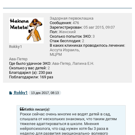
Задорная первоклашка
Сообщения:
476
Зарегистрирован:
05 авг 2015, 09:07
Пол:
Женский
Сколько попыток ЭКО:
3
Стаж бесплодия:
2
В каких клиниках проводилось лечение:
Rokky1
Ассута Израиль,
МЦРМ
Ава-Петер
Где было удачное ЭКО:
Ава-Петер, Лапина Е.Н.
Сколько у вас детей:
2
Благодарил (а):
230 раз
Поблагодарили:
169 раз
С
Rokky1
13 дек 2017, 08:13
о
о
б
щ
Ketkis писал(а):
е
Рокки сейчас очень многие не водят детей в сад,
н
слышала от нескольких знакомых, что таким детям
и
тяжелее адаптироваться в школе. Мнения
е
нейропсихолога, что сад нужен хотя бы 3 раза в
неделю для развития эмоционально- волевого