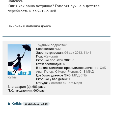
надеюсь.
Юлия как ваша ветрянка? Говорят лучше в детстве
переболеть и забыть о ней.
Сыночек и лапочка дочка
Трудный подросток
Сообщения:
932
Зарегистрирован:
04 дек 2013, 11:41
Пол:
Женский
Сколько попыток ЭКО:
7
Стаж бесплодия:
5
В каких клиниках проводилось лечение:
СпБ
Ава - Петер, Ю.Корея Чеиль, СпБ МИД
Где было удачное ЭКО:
МИД СПБ
Ketkis
Сколько у вас детей:
1
Откуда:
У самого синего моря
Благодарил (а):
683 раза
Поблагодарили:
660 раз
С
Ketkis
13 дек 2017, 02:16
о
о