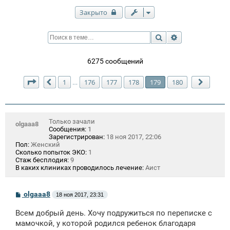
Закрыто
Поиск
Расширенный п
6275 сообщений
Страница
179
из
180
1
176
177
178
179
180
…
Пред.
След.
Только зачали
olgaaa8
Сообщения:
1
Зарегистрирован:
18 ноя 2017, 22:06
Пол:
Женский
Сколько попыток ЭКО:
1
Стаж бесплодия:
9
В каких клиниках проводилось лечение:
Аист
С
olgaaa8
18 ноя 2017, 23:31
о
о
Всем добрый день. Хочу подружиться по переписке с
б
щ
мамочкой, у которой родился ребенок благодаря
е