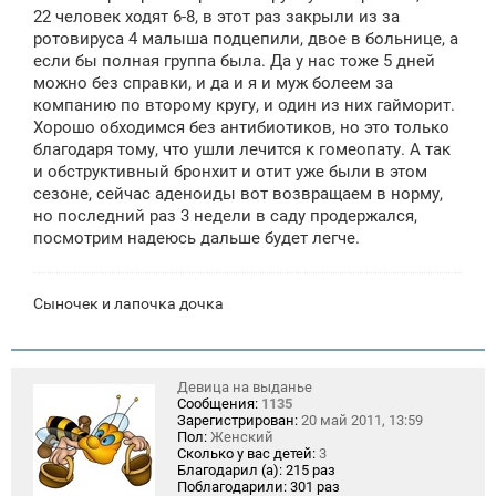
щ
22 человек ходят 6-8, в этот раз закрыли из за
е
ротовируса 4 малыша подцепили, двое в больнице, а
н
если бы полная группа была. Да у нас тоже 5 дней
и
е
можно без справки, и да и я и муж болеем за
компанию по второму кругу, и один из них гайморит.
Хорошо обходимся без антибиотиков, но это только
благодаря тому, что ушли лечится к гомеопату. А так
и обструктивный бронхит и отит уже были в этом
сезоне, сейчас аденоиды вот возвращаем в норму,
но последний раз 3 недели в саду продержался,
посмотрим надеюсь дальше будет легче.
Сыночек и лапочка дочка
Девица на выданье
Сообщения:
1135
Зарегистрирован:
20 май 2011, 13:59
Пол:
Женский
Сколько у вас детей:
3
Благодарил (а):
215 раз
Поблагодарили:
301 раз