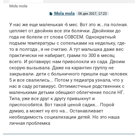
Mola mola
С
Mola mola
06 дек 2017, 17:23
о
о
У нас же еще маленькая -6 мес. Вот это ж...па полная.
б
щ
цепляет от двойнях все эти болячки. Двойняхи до
е
года не болели от слова СОВСЕМ. Однократный
н
подъем температуры с сопельками на недельку, где-
и
е
то в полгода , я не считаю. А тут малышка даже вес
практически не набирает, грамм по 300 в месяц
всего. И ротавирус нам приволокли из сада. Двоим
скорую вызывала. Даже на карантин группу не
закрывали. дети с больничного пришли еще человек
5 и все свалились... Потом у педиатра узнала, что у
нас в саду ротавирус. Оптимистчные родственник с
маленькими детьми обещают облегчение после НГ.
Типа, уже все друг к другу привыкнут и
приспособятся. Вот такой ценой садик... Порой
думаю, а может ну его на... Останавливает
необходимость социализации детей. Но это наша
личная проблемка