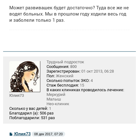
о
о
Может развивашек будет достаточно? Туда все же не
б
щ
водят больных. Мы в прошлом году ходили весь год
е
и заболели только 1 раз.
н
и
е
Трудный подросток
Сообщения:
800
Зарегистрирован:
01 окт 2013, 06:28
Пол:
Женский
Сколько попыток ЭКО:
4
Стаж бесплодия:
15
В каких клиниках проводилось лечение:
Меркурий
Юлия73
Малыш
Нео-клиник
Сколько у вас детей:
1
Благодарил (а):
506 раз
Поблагодарили:
531 раз
С
Юлия73
08 дек 2017, 07:20
о