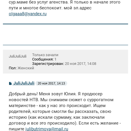
сур.маме без услуг агенства. Я только в начале этого
н
пути и многое беспокоит. мой эл.адрес
и
е
olgaaa8@yandex.ru
Только зачали
JuliJuliJuli
Сообщения:
1
Зарегистрирован:
20 ноя 2017, 14:08
Пол:
Женский
С
JuliJuliJuli
20 ноя 2017, 14:13
о
о
Добрый день! Меня зовут Юлия. Я продюсер
б
щ
новостей НТВ. Мы снимаем сюжет о суррогатном
е
материнстве - как у нас это происходит. Ищем
н
родителей, которые смогли бы рассказать, свою
и
е
историю (как искали сурмаму, как заключали
договор и все это происходило). Если есть желание -
пишите
julibutrimova@mail.ru