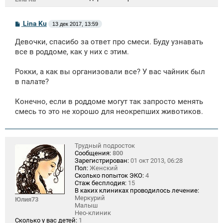
С
Lina Ku
13 дек 2017, 13:59
о
о
Девочки, спасибо за ответ про смеси. Буду узнавать
б
щ
все в роддоме, как у них с этим.
е
н
Рокки, а как вы организовали все? У вас чайник был
и
е
в палате?
Конечно, если в роддоме могут так запросто менять
смесь то это не хорошо для неокрепших животиков.
Трудный подросток
Сообщения:
800
Зарегистрирован:
01 окт 2013, 06:28
Пол:
Женский
Сколько попыток ЭКО:
4
Стаж бесплодия:
15
В каких клиниках проводилось лечение:
Меркурий
Юлия73
Малыш
Нео-клиник
Сколько у вас детей:
1