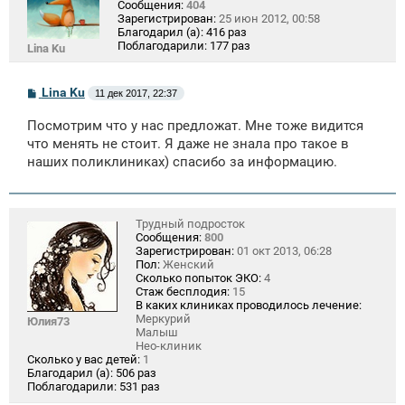
Сообщения:
404
Зарегистрирован:
25 июн 2012, 00:58
Благодарил (а):
416 раз
Поблагодарили:
177 раз
Lina Ku
С
Lina Ku
11 дек 2017, 22:37
о
о
Посмотрим что у нас предложат. Мне тоже видится
б
щ
что менять не стоит. Я даже не знала про такое в
е
наших поликлиниках) спасибо за информацию.
н
и
е
Трудный подросток
Сообщения:
800
Зарегистрирован:
01 окт 2013, 06:28
Пол:
Женский
Сколько попыток ЭКО:
4
Стаж бесплодия:
15
В каких клиниках проводилось лечение:
Меркурий
Юлия73
Малыш
Нео-клиник
Сколько у вас детей:
1
Благодарил (а):
506 раз
Поблагодарили:
531 раз