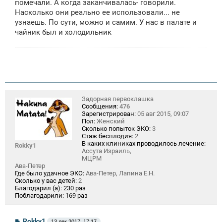
помечали. А когда заканчивалась- говорили.
Насколько они реально ее использовали... не
узнаешь. По сути, можно и самим. У нас в палате и
чайник был и холодильник
Задорная первоклашка
Сообщения:
476
Зарегистрирован:
05 авг 2015, 09:07
Пол:
Женский
Сколько попыток ЭКО:
3
Стаж бесплодия:
2
В каких клиниках проводилось лечение:
Rokky1
Ассута Израиль,
МЦРМ
Ава-Петер
Где было удачное ЭКО:
Ава-Петер, Лапина Е.Н.
Сколько у вас детей:
2
Благодарил (а):
230 раз
Поблагодарили:
169 раз
С
Rokky1
13 дек 2017, 17:17