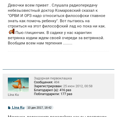
о
Девочки всем привет . Слушала радиопередачу
б
щ
небезызвестный доктор Комаровский сказал к
е
"ОРВИ И ОРЗ надо относиться философски главное
н
знать как помочь ребенку". Вот пытаюсь на
и
е
строиться на этот философский лад но пока ни как.
Пью глицинчик. В садике у нас карантин
ветрянка ходим ждем своей очереди за ветрянкой.
Вообщем всем нам терпения .........
Задорная первоклашка
Сообщения:
404
Зарегистрирован:
25 июн 2012, 00:58
Благодарил (а):
416 раз
Поблагодарили:
177 раз
Lina Ku
С
Lina Ku
10 дек 2017, 18:42
о
о
Мамочки, подскажите пожалуйста как вы поступали