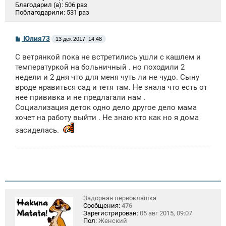
Благодарил (а):
506 раз
Поблагодарили:
531 раз
С
Юлия73
13 дек 2017, 14:48
о
о
С ветрянкой пока не встретились ушли с кашлем и
б
щ
температуркой на больничный . но походили 2
е
недели и 2 дня что для меня чуть ли не чудо. Сыну
н
вроде нравиться сад и тетя там. Не знала что есть от
и
е
нее прививка и не предлагали нам .
Социализация деток одно дело другое дело мама
хочет на работу выйти . Не знаю кто как но я дома
засиделась.
Задорная первоклашка
Сообщения:
476
Зарегистрирован:
05 авг 2015, 09:07
Пол:
Женский