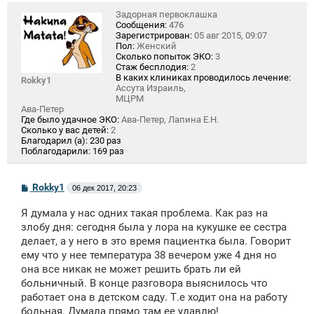
Задорная первоклашка
Сообщения:
476
Зарегистрирован:
05 авг 2015, 09:07
Пол:
Женский
Сколько попыток ЭКО:
3
Стаж бесплодия:
2
В каких клиниках проводилось лечение:
Rokky1
Ассута Израиль,
МЦРМ
Ава-Петер
Где было удачное ЭКО:
Ава-Петер, Лапина Е.Н.
Сколько у вас детей:
2
Благодарил (а):
230 раз
Поблагодарили:
169 раз
С
Rokky1
06 дек 2017, 20:23
о
о
Я думала у нас одних такая проблема. Как раз на
б
щ
злобу дня: сегодня была у лора на кукушке ее сестра
е
делает, а у него в это время пациентка была. Говорит
н
ему что у нее температура 38 вечером уже 4 дня но
и
е
она все никак не может решить брать ли ей
больничный. В конце разговора выяснилось что
работает она в детском саду. Т.е ходит она на работу
больная. Думала прямо там ее удавлю!