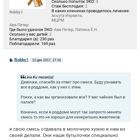
Сколько попыток ЭКО:
3
Стаж бесплодия:
2
В каких клиниках проводилось лечение:
Rokky1
Ассута Израиль,
МЦРМ
Ава-Петер
Где было удачное ЭКО:
Ава-Петер, Лапина Е.Н.
Сколько у вас детей:
2
Благодарил (а):
230 раз
Поблагодарили:
169 раз
С
Rokky1
13 дек 2017, 17:16
о
о
б
щ
Lina Ku писал(а):
е
Девочки, спасибо за ответ про смеси. Буду узнавать
н
все в роддоме, как у них с этим.
и
е
Рокки, а как вы организовали все? У вас чайник был в
палате?
Конечно, если в роддоме могут так запросто менять
смесь то это не хорошо для неокрепших животиков.
я свою смесь отдавала в молочную кухню и нам из
своей делали. Они наши бутылочки специально