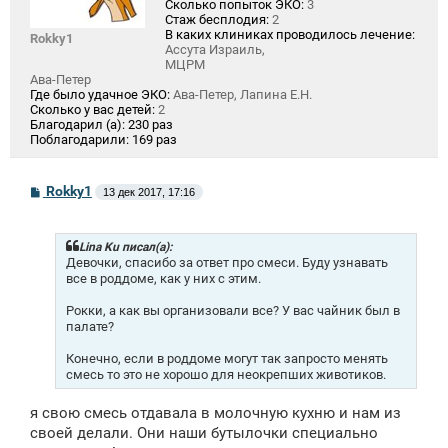
Сколько попыток ЭКО:
3
Стаж бесплодия:
2
В каких клиниках проводилось лечение:
Rokky1
Ассута Израиль,
МЦРМ
Ава-Петер
Где было удачное ЭКО:
Ава-Петер, Лапина Е.Н.
Сколько у вас детей:
2
Благодарил (а):
230 раз
Поблагодарили:
169 раз
С
Rokky1
13 дек 2017, 17:16
о
о
б
щ
Lina Ku писал(а):
е
Девочки, спасибо за ответ про смеси. Буду узнавать
н
все в роддоме, как у них с этим.
и
е
Рокки, а как вы организовали все? У вас чайник был в
палате?
Конечно, если в роддоме могут так запросто менять
смесь то это не хорошо для неокрепших животиков.
я свою смесь отдавала в молочную кухню и нам из
своей делали. Они наши бутылочки специально