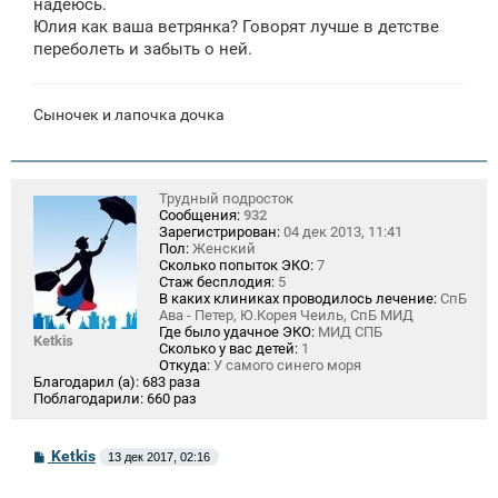
надеюсь.
Юлия как ваша ветрянка? Говорят лучше в детстве
переболеть и забыть о ней.
Сыночек и лапочка дочка
Трудный подросток
Сообщения:
932
Зарегистрирован:
04 дек 2013, 11:41
Пол:
Женский
Сколько попыток ЭКО:
7
Стаж бесплодия:
5
В каких клиниках проводилось лечение:
СпБ
Ава - Петер, Ю.Корея Чеиль, СпБ МИД
Где было удачное ЭКО:
МИД СПБ
Ketkis
Сколько у вас детей:
1
Откуда:
У самого синего моря
Благодарил (а):
683 раза
Поблагодарили:
660 раз
С
Ketkis
13 дек 2017, 02:16
о
о