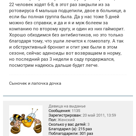
щ
22 человек ходят 6-8, в этот раз закрыли из за
е
ротовируса 4 малыша подцепили, двое в больнице, а
н
если бы полная группа была. Да у нас тоже 5 дней
и
е
можно без справки, и да и я и муж болеем за
компанию по второму кругу, и один из них гайморит.
Хорошо обходимся без антибиотиков, но это только
благодаря тому, что ушли лечится к гомеопату. А так
и обструктивный бронхит и отит уже были в этом
сезоне, сейчас аденоиды вот возвращаем в норму,
но последний раз 3 недели в саду продержался,
посмотрим надеюсь дальше будет легче.
Сыночек и лапочка дочка
Девица на выданье
Сообщения:
1135
Зарегистрирован:
20 май 2011, 13:59
Пол:
Женский
Сколько у вас детей:
3
Благодарил (а):
215 раз
Поблагодарили:
301 раз