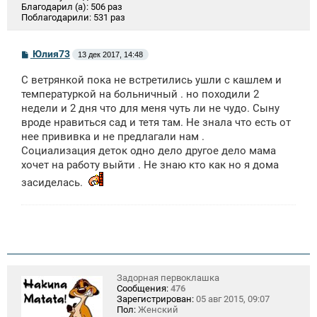
Благодарил (а):
506 раз
Поблагодарили:
531 раз
С
Юлия73
13 дек 2017, 14:48
о
о
С ветрянкой пока не встретились ушли с кашлем и
б
щ
температуркой на больничный . но походили 2
е
недели и 2 дня что для меня чуть ли не чудо. Сыну
н
вроде нравиться сад и тетя там. Не знала что есть от
и
е
нее прививка и не предлагали нам .
Социализация деток одно дело другое дело мама
хочет на работу выйти . Не знаю кто как но я дома
засиделась.
Задорная первоклашка
Сообщения:
476
Зарегистрирован:
05 авг 2015, 09:07
Пол:
Женский