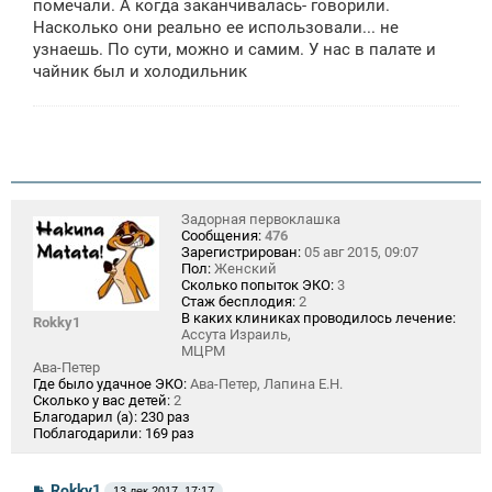
помечали. А когда заканчивалась- говорили.
Насколько они реально ее использовали... не
узнаешь. По сути, можно и самим. У нас в палате и
чайник был и холодильник
Задорная первоклашка
Сообщения:
476
Зарегистрирован:
05 авг 2015, 09:07
Пол:
Женский
Сколько попыток ЭКО:
3
Стаж бесплодия:
2
В каких клиниках проводилось лечение:
Rokky1
Ассута Израиль,
МЦРМ
Ава-Петер
Где было удачное ЭКО:
Ава-Петер, Лапина Е.Н.
Сколько у вас детей:
2
Благодарил (а):
230 раз
Поблагодарили:
169 раз
С
Rokky1
13 дек 2017, 17:17