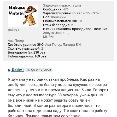
Задорная первоклашка
Сообщения:
476
Зарегистрирован:
05 авг 2015, 09:07
Пол:
Женский
Сколько попыток ЭКО:
3
Стаж бесплодия:
2
В каких клиниках проводилось лечение:
Rokky1
Ассута Израиль,
МЦРМ
Ава-Петер
Где было удачное ЭКО:
Ава-Петер, Лапина Е.Н.
Сколько у вас детей:
2
Благодарил (а):
230 раз
Поблагодарили:
169 раз
С
Rokky1
06 дек 2017, 20:23
о
о
Я думала у нас одних такая проблема. Как раз на
б
щ
злобу дня: сегодня была у лора на кукушке ее сестра
е
делает, а у него в это время пациентка была. Говорит
н
ему что у нее температура 38 вечером уже 4 дня но
и
е
она все никак не может решить брать ли ей
больничный. В конце разговора выяснилось что
работает она в детском саду. Т.е ходит она на работу
больная. Думала прямо там ее удавлю!