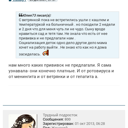
о
о
б
щ
Юлия73 писал(а):
е
С ветрянкой пока не встретились ушли с кашлем и
н
температуркой на больничный . но походили 2 недели
и
и 2 дня что для меня чуть ли не чудо. Сыну вроде
е
нравиться сад и тетя там. Не знала что есть от нее
прививка и не предлагали нам .
Социализация деток одно дело другое дело мама
хочет на работу выйти . Не знаю кто как но я дома
засиделась.
нам много каких прививок не предлагали. Я сама
узнавала- они конечно платные. И от ротовируса и
от менингита и от ветрянки и от гепатита а.
Трудный подросток
Сообщения:
800
Зарегистрирован:
01 окт 2013, 06:28
Пол:
Женский