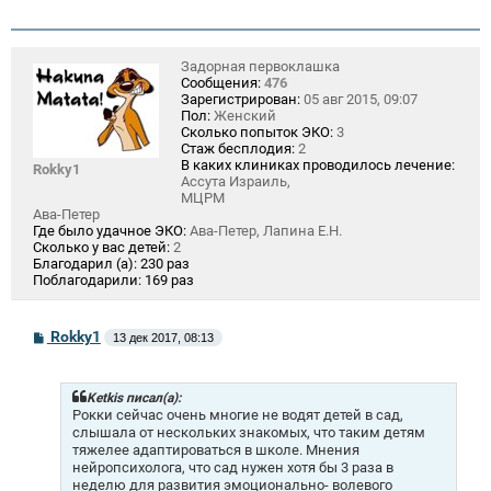
Задорная первоклашка
Сообщения:
476
Зарегистрирован:
05 авг 2015, 09:07
Пол:
Женский
Сколько попыток ЭКО:
3
Стаж бесплодия:
2
В каких клиниках проводилось лечение:
Rokky1
Ассута Израиль,
МЦРМ
Ава-Петер
Где было удачное ЭКО:
Ава-Петер, Лапина Е.Н.
Сколько у вас детей:
2
Благодарил (а):
230 раз
Поблагодарили:
169 раз
С
Rokky1
13 дек 2017, 08:13
о
о
б
щ
Ketkis писал(а):
е
Рокки сейчас очень многие не водят детей в сад,
н
слышала от нескольких знакомых, что таким детям
и
тяжелее адаптироваться в школе. Мнения
е
нейропсихолога, что сад нужен хотя бы 3 раза в
неделю для развития эмоционально- волевого