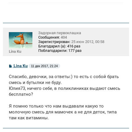
Задорная первоклашка
Сообщения:
404
Зарегистрирован:
25 июн 2012, 00:58
Благодарил (а):
416 раз
Поблагодарили:
177 раз
Lina Ku
С
Lina Ku
11 дек 2017, 21:24
о
о
Спасибо, девочки, за ответы:) то есть с собой брать
б
щ
смесь и бутылки не буду.
е
Юлия73, ничего себе, в поликлиниках выдают смесь
н
бесплатно?
и
е
Я помню только что нам выдавали какую то
молочную смесь для мамочек а не для деток, типа
там как витамины.