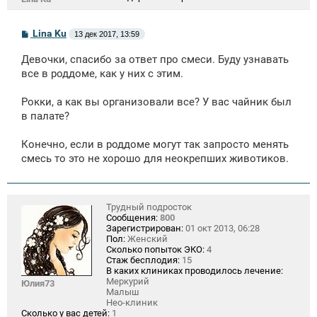
С
Lina Ku
13 дек 2017, 13:59
о
о
Девочки, спасибо за ответ про смеси. Буду узнавать
б
щ
все в роддоме, как у них с этим.
е
н
Рокки, а как вы организовали все? У вас чайник был
и
е
в палате?
Конечно, если в роддоме могут так запросто менять
смесь то это не хорошо для неокрепших животиков.
Трудный подросток
Сообщения:
800
Зарегистрирован:
01 окт 2013, 06:28
Пол:
Женский
Сколько попыток ЭКО:
4
Стаж бесплодия:
15
В каких клиниках проводилось лечение:
Меркурий
Юлия73
Малыш
Нео-клиник
Сколько у вас детей:
1