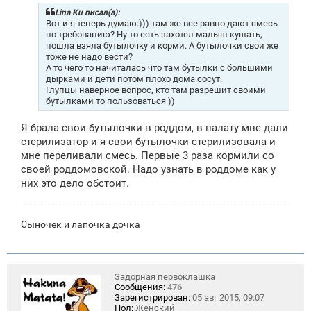
б
щ
Lina Ku писал(а):
е
Вот и я теперь думаю:))) там же все равно дают смесь
н
по требованию? Ну то есть захотел малыш кушать,
и
пошла взяла бутылочку и корми. А бутылочки свои же
е
тоже не надо вести?
А то чего то начиталась что там бутылки с большими
дырками и дети потом плохо дома сосут.
Глупцы наверное вопрос, кто там разрешит своими
бутылками то пользоваться ))
Я брала свои бутылочки в роддом, в палату мне дали
стерилизатор и я свои бутылочки стерилизовала и
мне переливали смесь. Первые 3 раза кормили со
своей роддомовской. Надо узнать в роддоме как у
них это дело обстоит.
Сыночек и лапочка дочка
Задорная первоклашка
Сообщения:
476
Зарегистрирован:
05 авг 2015, 09:07
Пол:
Женский