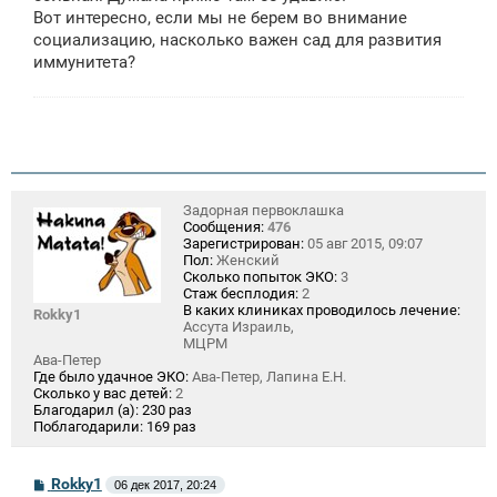
Вот интересно, если мы не берем во внимание
социализацию, насколько важен сад для развития
иммунитета?
Задорная первоклашка
Сообщения:
476
Зарегистрирован:
05 авг 2015, 09:07
Пол:
Женский
Сколько попыток ЭКО:
3
Стаж бесплодия:
2
В каких клиниках проводилось лечение:
Rokky1
Ассута Израиль,
МЦРМ
Ава-Петер
Где было удачное ЭКО:
Ава-Петер, Лапина Е.Н.
Сколько у вас детей:
2
Благодарил (а):
230 раз
Поблагодарили:
169 раз
С
Rokky1
06 дек 2017, 20:24