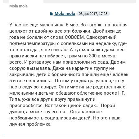
Mola mola
С
Mola mola
06 дек 2017, 17:23
о
о
У нас же еще маленькая -6 мес. Вот это ж...па полная.
б
щ
цепляет от двойнях все эти болячки. Двойняхи до
е
года не болели от слова СОВСЕМ. Однократный
н
подъем температуры с сопельками на недельку, где-
и
е
то в полгода , я не считаю. А тут малышка даже вес
практически не набирает, грамм по 300 в месяц
всего. И ротавирус нам приволокли из сада. Двоим
скорую вызывала. Даже на карантин группу не
закрывали. дети с больничного пришли еще человек
5 и все свалились... Потом у педиатра узнала, что у
нас в саду ротавирус. Оптимистчные родственник с
маленькими детьми обещают облегчение после НГ.
Типа, уже все друг к другу привыкнут и
приспособятся. Вот такой ценой садик... Порой
думаю, а может ну его на... Останавливает
необходимость социализации детей. Но это наша
личная проблемка