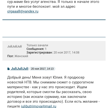
сур.маме без услуг агенства. Я только в начале этого
н
пути и многое беспокоит. мой эл.адрес
и
е
olgaaa8@yandex.ru
Только зачали
JuliJuliJuli
Сообщения:
1
Зарегистрирован:
20 ноя 2017, 14:08
Пол:
Женский
С
JuliJuliJuli
20 ноя 2017, 14:13
о
о
Добрый день! Меня зовут Юлия. Я продюсер
б
щ
новостей НТВ. Мы снимаем сюжет о суррогатном
е
материнстве - как у нас это происходит. Ищем
н
родителей, которые смогли бы рассказать, свою
и
е
историю (как искали сурмаму, как заключали
договор и все это происходило). Если есть желание -
пишите
julibutrimova@mail.ru