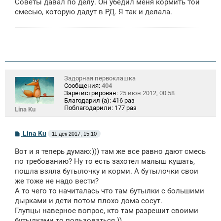
Советы давал по делу. Он убедил меня кормить той
смесью, которую дадут в РД. Я так и делала.
Задорная первоклашка
Сообщения:
404
Зарегистрирован:
25 июн 2012, 00:58
Благодарил (а):
416 раз
Поблагодарили:
177 раз
Lina Ku
С
Lina Ku
11 дек 2017, 15:10
о
о
Вот и я теперь думаю:))) там же все равно дают смесь
б
щ
по требованию? Ну то есть захотел малыш кушать,
е
пошла взяла бутылочку и корми. А бутылочки свои
н
же тоже не надо вести?
и
е
А то чего то начиталась что там бутылки с большими
дырками и дети потом плохо дома сосут.
Глупцы наверное вопрос, кто там разрешит своими
бутылками то пользоваться ))