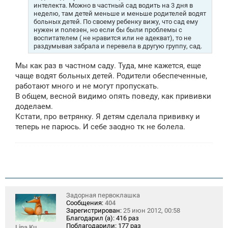
интелекта. Можно в частный сад водить на 3 дня в
неделю, там детей меньше и меньше родителей водят
больных детей. По своему ребенку вижу, что сад ему
нужен и полезен, но если бы были проблемы с
воспитателем ( не нравится или не адекват), то не
раздумывая забрала и перевела в другую группу, сад.
Мы как раз в частном саду. Туда, мне кажется, еще
чаще водят больных детей. Родители обеспеченные,
работают много и не могут пропускать.
В общем, весной видимо опять поведу, как прививки
доделаем.
Кстати, про ветрянку. Я детям сделала прививку и
теперь не парюсь. И себе заодно тк не болела.
Задорная первоклашка
Сообщения:
404
Зарегистрирован:
25 июн 2012, 00:58
Благодарил (а):
416 раз
Поблагодарили:
177 раз
Lina Ku