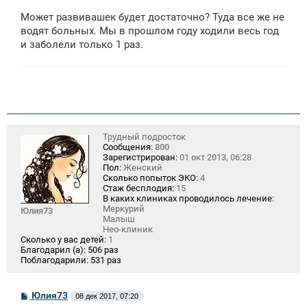
о
о
Может развивашек будет достаточно? Туда все же не
б
щ
водят больных. Мы в прошлом году ходили весь год
е
и заболели только 1 раз.
н
и
е
Трудный подросток
Сообщения:
800
Зарегистрирован:
01 окт 2013, 06:28
Пол:
Женский
Сколько попыток ЭКО:
4
Стаж бесплодия:
15
В каких клиниках проводилось лечение:
Меркурий
Юлия73
Малыш
Нео-клиник
Сколько у вас детей:
1
Благодарил (а):
506 раз
Поблагодарили:
531 раз
С
Юлия73
08 дек 2017, 07:20
о