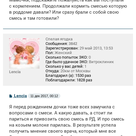
б
щ
с кормлением. Продолжали кормить смесью которую
е
в роддоме давали? Или сразу брали с собой свою
н
смесь и там готовили?
и
е
Спелая ягодка
Сообщения:
3842
Зарегистрирован:
29 май 2013, 13:53
Пол:
Женский
Сколько попыток ЭКО:
0
Где было удачное ЭКО:
Витроклиник
Сколько у вас детей:
1
Откуда:
20км от Москвы
Lencia
Благодарил (а):
1530 раз
Поблагодарили:
1828 раз
С
Lencia
11 дек 2017, 00:12
о
о
Я перед рождением дочки тоже всех замучила с
б
щ
вопросами о смеси. А какую давать, а стоит ли
е
париться и привозить свою смесь в РД. И про смесь
н
на козьем молоке парилась. В результате успела
и
е
получить мнение своего врача, который мне все