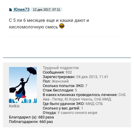
С
Юлия73
12 дек 2017, 07:11
о
о
С 5 ли 6 месяцев еще и кашки дают и
б
щ
кисломолочную смесь
е
н
и
е
Трудный подросток
Сообщения:
932
Зарегистрирован:
04 дек 2013, 11:41
Пол:
Женский
Сколько попыток ЭКО:
7
Стаж бесплодия:
5
В каких клиниках проводилось лечение:
СпБ
Ава - Петер, Ю.Корея Чеиль, СпБ МИД
Где было удачное ЭКО:
МИД СПБ
Ketkis
Сколько у вас детей:
1
Откуда:
У самого синего моря
Благодарил (а):
683 раза
Поблагодарили:
660 раз