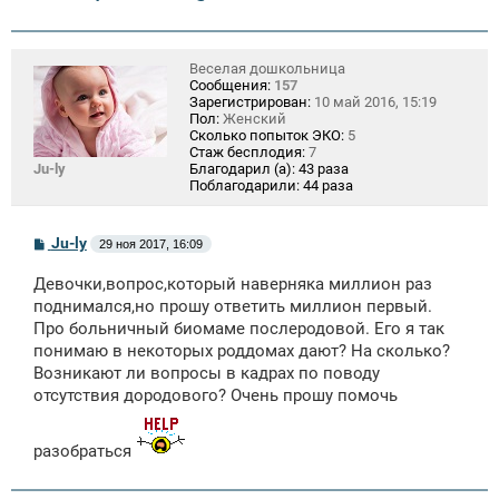
Веселая дошкольница
Сообщения:
157
Зарегистрирован:
10 май 2016, 15:19
Пол:
Женский
Сколько попыток ЭКО:
5
Стаж бесплодия:
7
Ju-ly
Благодарил (а):
43 раза
Поблагодарили:
44 раза
С
Ju-ly
29 ноя 2017, 16:09
о
о
Девочки,вопрос,который наверняка миллион раз
б
щ
поднимался,но прошу ответить миллион первый.
е
Про больничный биомаме послеродовой. Его я так
н
понимаю в некоторых роддомах дают? На сколько?
и
е
Возникают ли вопросы в кадрах по поводу
отсутствия дородового? Очень прошу помочь
разобраться