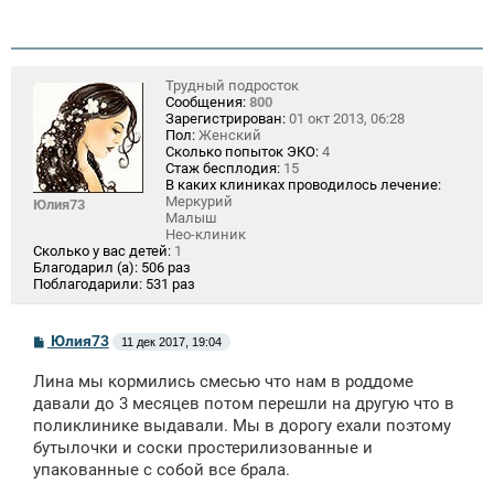
Трудный подросток
Сообщения:
800
Зарегистрирован:
01 окт 2013, 06:28
Пол:
Женский
Сколько попыток ЭКО:
4
Стаж бесплодия:
15
В каких клиниках проводилось лечение:
Меркурий
Юлия73
Малыш
Нео-клиник
Сколько у вас детей:
1
Благодарил (а):
506 раз
Поблагодарили:
531 раз
С
Юлия73
11 дек 2017, 19:04
о
о
Лина мы кормились смесью что нам в роддоме
б
щ
давали до 3 месяцев потом перешли на другую что в
е
поликлинике выдавали. Мы в дорогу ехали поэтому
н
бутылочки и соски простерилизованные и
и
е
упакованные с собой все брала.