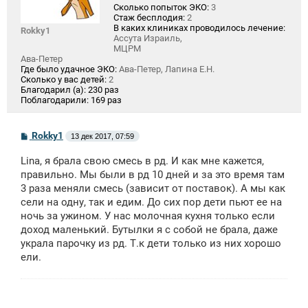
Сколько попыток ЭКО:
3
Стаж бесплодия:
2
В каких клиниках проводилось лечение:
Rokky1
Ассута Израиль,
МЦРМ
Ава-Петер
Где было удачное ЭКО:
Ава-Петер, Лапина Е.Н.
Сколько у вас детей:
2
Благодарил (а):
230 раз
Поблагодарили:
169 раз
С
Rokky1
13 дек 2017, 07:59
о
о
Lina, я брала свою смесь в рд. И как мне кажется,
б
щ
правильно. Мы были в рд 10 дней и за это время там
е
3 раза меняли смесь (зависит от поставок). А мы как
н
сели на одну, так и едим. До сих пор дети пьют ее на
и
е
ночь за ужином. У нас молочная кухня только если
доход маленький. Бутылки я с собой не брала, даже
украла парочку из рд. Т.к дети только из них хорошо
ели.