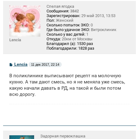
Спелая ягодка
Сообщения:
3842
Зарегистрирован:
29 май 2013, 13:53
Пол:
Женский
Сколько попыток ЭКО:
0
Где было удачное ЭКО:
Витроклиник
Сколько у вас детей:
1
Откуда:
20км от Москвы
Lencia
Благодарил (а):
1530 раз
Поблагодарили:
1828 раз
С
Lencia
11 дек 2017, 22:14
о
о
В поликлинике выписывают рецепт на молочную
б
щ
кухню. А там дают смесь, но я не меняла уже смесь,
е
какую начали давать в РД, на такой и были потом
н
всю дорогу.
и
е
Задорная первоклашка