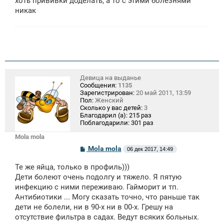
хоть прививки доделать, а то с этими болезнями
никак
Девица на выданье
Сообщения:
1135
Зарегистрирован:
20 май 2011, 13:59
Пол:
Женский
Сколько у вас детей:
3
Благодарил (а):
215 раз
Поблагодарили:
301 раз
Mola mola
С
Mola mola
06 дек 2017, 14:49
о
о
Те же яйца, только в профиль)))
б
щ
Дети болеют очень подолгу и тяжело. Я пятую
е
инфекцию с ними переживаю. Гайморит и тп.
н
Антибиотики ... Могу сказать точно, что раньше так
и
е
дети не болели, ни в 90-х ни в 00-х. Грешу на
отсутствие фильтра в садах. Ведут всяких больных.