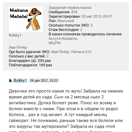
Задорная первоклашка
Сообщения:
476
Зарегистрирован:
05 авг 2015, 09:07
Пол:
Женский
Сколько попыток ЭКО:
3
Стаж бесплодия:
2
В каких клиниках проводилось лечение:
Rokky1
Ассута Израиль,
МЦРМ
Ава-Петер
Где было удачное ЭКО:
Ава-Петер, Лапина Е.Н.
Сколько у вас детей:
2
Благодарил (а):
230 раз
Поблагодарили:
169 раз
С
Rokky1
06 дек 2017, 10:22
о
о
Девочки это просто какая то жуть! Забрала на зимнее
б
щ
время детей из сада. Сын за 2 месяца сьел 2
е
антибиотика. Дочка болеет реже. Плюс ко всему я
н
болею вместе с ними. При этом я в общем то редко
и
е
болела... раз в год может. А тут каждый месяц
гайморит. Не понимаю, раньше также все болели или
это вирусы так мутировали? Забрала из сада чтоб