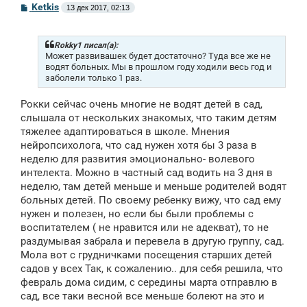
С
Ketkis
13 дек 2017, 02:13
о
о
б
щ
Rokky1 писал(а):
е
Может развивашек будет достаточно? Туда все же не
н
водят больных. Мы в прошлом году ходили весь год и
и
заболели только 1 раз.
е
Рокки сейчас очень многие не водят детей в сад,
слышала от нескольких знакомых, что таким детям
тяжелее адаптироваться в школе. Мнения
нейропсихолога, что сад нужен хотя бы 3 раза в
неделю для развития эмоционально- волевого
интелекта. Можно в частный сад водить на 3 дня в
неделю, там детей меньше и меньше родителей водят
больных детей. По своему ребенку вижу, что сад ему
нужен и полезен, но если бы были проблемы с
воспитателем ( не нравится или не адекват), то не
раздумывая забрала и перевела в другую группу, сад.
Мола вот с грудничками посещения старших детей
садов у всех Так, к сожалению.. для себя решила, что
февраль дома сидим, с середины марта отправлю в
сад, все таки весной все меньше болеют на это и