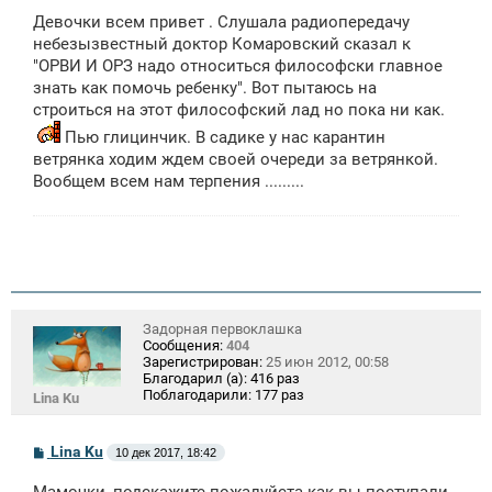
о
Девочки всем привет . Слушала радиопередачу
б
щ
небезызвестный доктор Комаровский сказал к
е
"ОРВИ И ОРЗ надо относиться философски главное
н
знать как помочь ребенку". Вот пытаюсь на
и
е
строиться на этот философский лад но пока ни как.
Пью глицинчик. В садике у нас карантин
ветрянка ходим ждем своей очереди за ветрянкой.
Вообщем всем нам терпения .........
Задорная первоклашка
Сообщения:
404
Зарегистрирован:
25 июн 2012, 00:58
Благодарил (а):
416 раз
Поблагодарили:
177 раз
Lina Ku
С
Lina Ku
10 дек 2017, 18:42
о
о
Мамочки, подскажите пожалуйста как вы поступали