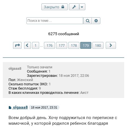
Закрыто
Поиск
Расширенный п
6275 сообщений
Страница
179
из
180
1
176
177
178
179
180
…
Пред.
След.
Только зачали
olgaaa8
Сообщения:
1
Зарегистрирован:
18 ноя 2017, 22:06
Пол:
Женский
Сколько попыток ЭКО:
1
Стаж бесплодия:
9
В каких клиниках проводилось лечение:
Аист
С
olgaaa8
18 ноя 2017, 23:31
о
о
Всем добрый день. Хочу подружиться по переписке с
б
щ
мамочкой, у которой родился ребенок благодаря
е