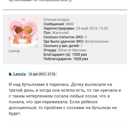
Спелая ягодка
Сообщения:
3842
Зарегистрирован:
29 май 2013, 13:53
Пол:
Женский
Сколько попыток ЭКО:
0
Где было удачное ЭКО:
Витроклиник
Сколько у вас детей:
1
Откуда:
20км от Москвы
Lencia
Благодарил (а):
1530 раз
Поблагодарили:
1828 раз
С
Lencia
11 дек 2017, 17:31
о
о
И над бутылками я парилась. Дочку выписали на
б
щ
третий день, и когда она хотела есть, то так кричала и
е
с таким нетерпением сосала любые соски, что я
н
поняла, что зря переживала. Если ребёнок
и
е
доношенный, то проблем с сосками на бутылках не
будет.