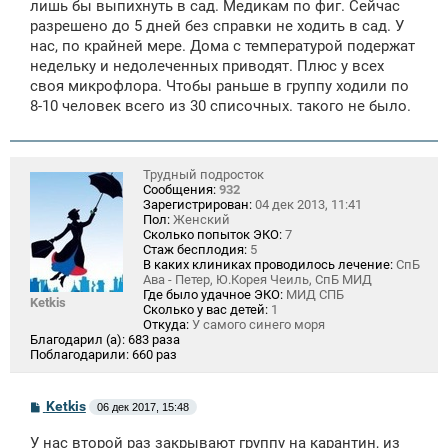
лишь бы выпихнуть в сад. Медикам по фиг. Сейчас
разрешено до 5 дней без справки не ходить в сад. У
нас, по крайней мере. Дома с температурой подержат
недельку и недолеченных приводят. Плюс у всех
своя микрофлора. Чтобы раньше в группу ходили по
8-10 человек всего из 30 списочных. такого не было.
Трудный подросток
Сообщения:
932
Зарегистрирован:
04 дек 2013, 11:41
Пол:
Женский
Сколько попыток ЭКО:
7
Стаж бесплодия:
5
В каких клиниках проводилось лечение:
СпБ
Ава - Петер, Ю.Корея Чеиль, СпБ МИД
Где было удачное ЭКО:
МИД СПБ
Ketkis
Сколько у вас детей:
1
Откуда:
У самого синего моря
Благодарил (а):
683 раза
Поблагодарили:
660 раз
С
Ketkis
06 дек 2017, 15:48
о
о
У нас второй раз закрывают группу на карантин, из
б