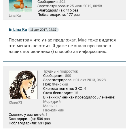
Сообщения:
404
Зарегистрирован:
25 июн 2012, 00:58
Благодарил (а):
416 раз
Поблагодарили:
177 раз
Lina Ku
С
Lina Ku
11 дек 2017, 22:37
о
о
Посмотрим что у нас предложат. Мне тоже видится
б
щ
что менять не стоит. Я даже не знала про такое в
е
наших поликлиниках) спасибо за информацию.
н
и
е
Трудный подросток
Сообщения:
800
Зарегистрирован:
01 окт 2013, 06:28
Пол:
Женский
Сколько попыток ЭКО:
4
Стаж бесплодия:
15
В каких клиниках проводилось лечение:
Меркурий
Юлия73
Малыш
Нео-клиник
Сколько у вас детей:
1
Благодарил (а):
506 раз
Поблагодарили:
531 раз