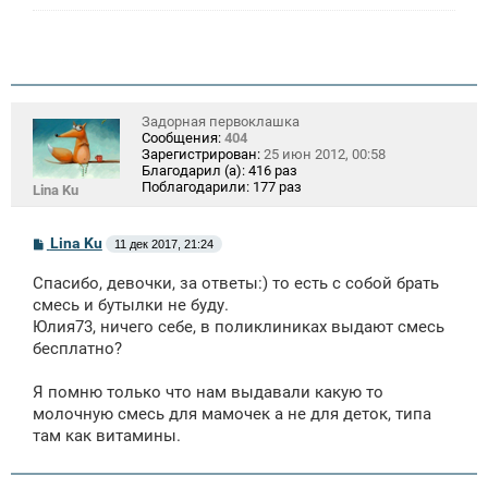
Задорная первоклашка
Сообщения:
404
Зарегистрирован:
25 июн 2012, 00:58
Благодарил (а):
416 раз
Поблагодарили:
177 раз
Lina Ku
С
Lina Ku
11 дек 2017, 21:24
о
о
Спасибо, девочки, за ответы:) то есть с собой брать
б
щ
смесь и бутылки не буду.
е
Юлия73, ничего себе, в поликлиниках выдают смесь
н
бесплатно?
и
е
Я помню только что нам выдавали какую то
молочную смесь для мамочек а не для деток, типа
там как витамины.