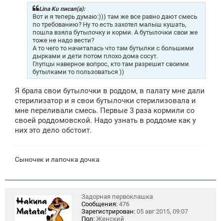
б
щ
Lina Ku писал(а):
е
Вот и я теперь думаю:))) там же все равно дают смесь
н
по требованию? Ну то есть захотел малыш кушать,
и
пошла взяла бутылочку и корми. А бутылочки свои же
е
тоже не надо вести?
А то чего то начиталась что там бутылки с большими
дырками и дети потом плохо дома сосут.
Глупцы наверное вопрос, кто там разрешит своими
бутылками то пользоваться ))
Я брала свои бутылочки в роддом, в палату мне дали
стерилизатор и я свои бутылочки стерилизовала и
мне переливали смесь. Первые 3 раза кормили со
своей роддомовской. Надо узнать в роддоме как у
них это дело обстоит.
Сыночек и лапочка дочка
Задорная первоклашка
Сообщения:
476
Зарегистрирован:
05 авг 2015, 09:07
Пол:
Женский