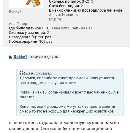
Сколько попыток ЭКО:
3
Стаж бесплодия:
2
В каких клиниках проводилось лечение:
Rokky1
Ассута Израиль,
МЦРМ
Ава-Петер
Где было удачное ЭКО:
Ава-Петер, Лапина Е.Н.
Сколько у вас детей:
2
Благодарил (а):
230 раз
Поблагодарили:
169 раз
С
Rokky1
13 дек 2017, 17:16
о
о
б
щ
Lina Ku писал(а):
е
Девочки, спасибо за ответ про смеси. Буду узнавать
н
все в роддоме, как у них с этим.
и
е
Рокки, а как вы организовали все? У вас чайник был в
палате?
Конечно, если в роддоме могут так запросто менять
смесь то это не хорошо для неокрепших животиков.
я свою смесь отдавала в молочную кухню и нам из
своей делали. Они наши бутылочки специально