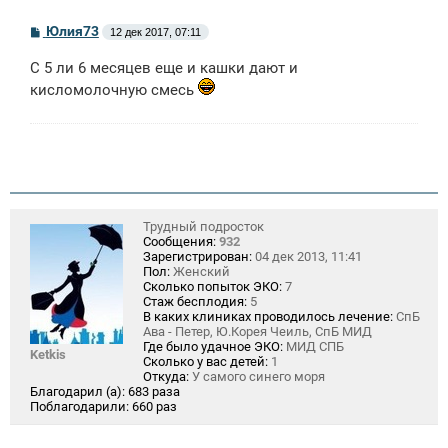
С
Юлия73
12 дек 2017, 07:11
о
о
С 5 ли 6 месяцев еще и кашки дают и
б
щ
кисломолочную смесь
е
н
и
е
Трудный подросток
Сообщения:
932
Зарегистрирован:
04 дек 2013, 11:41
Пол:
Женский
Сколько попыток ЭКО:
7
Стаж бесплодия:
5
В каких клиниках проводилось лечение:
СпБ
Ава - Петер, Ю.Корея Чеиль, СпБ МИД
Где было удачное ЭКО:
МИД СПБ
Ketkis
Сколько у вас детей:
1
Откуда:
У самого синего моря
Благодарил (а):
683 раза
Поблагодарили:
660 раз