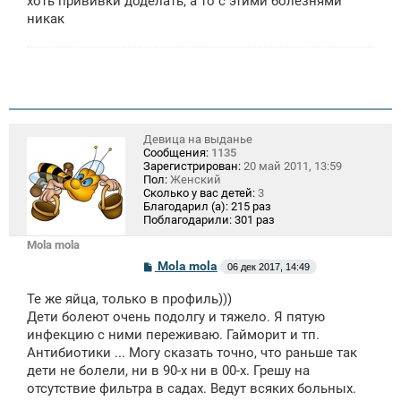
хоть прививки доделать, а то с этими болезнями
никак
Девица на выданье
Сообщения:
1135
Зарегистрирован:
20 май 2011, 13:59
Пол:
Женский
Сколько у вас детей:
3
Благодарил (а):
215 раз
Поблагодарили:
301 раз
Mola mola
С
Mola mola
06 дек 2017, 14:49
о
о
Те же яйца, только в профиль)))
б
щ
Дети болеют очень подолгу и тяжело. Я пятую
е
инфекцию с ними переживаю. Гайморит и тп.
н
Антибиотики ... Могу сказать точно, что раньше так
и
е
дети не болели, ни в 90-х ни в 00-х. Грешу на
отсутствие фильтра в садах. Ведут всяких больных.