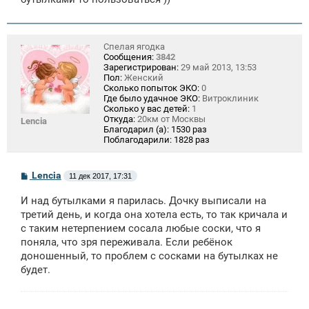
Спелая ягодка
Сообщения:
3842
Зарегистрирован:
29 май 2013, 13:53
Пол:
Женский
Сколько попыток ЭКО:
0
Где было удачное ЭКО:
Витроклиник
Сколько у вас детей:
1
Откуда:
20км от Москвы
Lencia
Благодарил (а):
1530 раз
Поблагодарили:
1828 раз
С
Lencia
11 дек 2017, 17:31
о
о
И над бутылками я парилась. Дочку выписали на
б
щ
третий день, и когда она хотела есть, то так кричала и
е
с таким нетерпением сосала любые соски, что я
н
поняла, что зря переживала. Если ребёнок
и
е
доношенный, то проблем с сосками на бутылках не
будет.