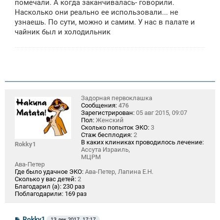
помечали. А когда заканчивалась- говорили.
Насколько они реально ее использовали... не
узнаешь. По сути, можно и самим. У нас в палате и
чайник был и холодильник
Задорная первоклашка
Сообщения:
476
Зарегистрирован:
05 авг 2015, 09:07
Пол:
Женский
Сколько попыток ЭКО:
3
Стаж бесплодия:
2
В каких клиниках проводилось лечение:
Rokky1
Ассута Израиль,
МЦРМ
Ава-Петер
Где было удачное ЭКО:
Ава-Петер, Лапина Е.Н.
Сколько у вас детей:
2
Благодарил (а):
230 раз
Поблагодарили:
169 раз
С
Rokky1
13 дек 2017, 17:17