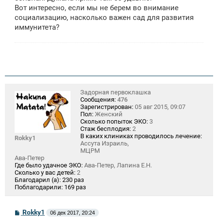
Вот интересно, если мы не берем во внимание
социализацию, насколько важен сад для развития
иммунитета?
Задорная первоклашка
Сообщения:
476
Зарегистрирован:
05 авг 2015, 09:07
Пол:
Женский
Сколько попыток ЭКО:
3
Стаж бесплодия:
2
В каких клиниках проводилось лечение:
Rokky1
Ассута Израиль,
МЦРМ
Ава-Петер
Где было удачное ЭКО:
Ава-Петер, Лапина Е.Н.
Сколько у вас детей:
2
Благодарил (а):
230 раз
Поблагодарили:
169 раз
С
Rokky1
06 дек 2017, 20:24