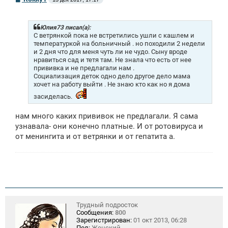
о
о
б
щ
Юлия73 писал(а):
е
С ветрянкой пока не встретились ушли с кашлем и
н
температуркой на больничный . но походили 2 недели
и
и 2 дня что для меня чуть ли не чудо. Сыну вроде
е
нравиться сад и тетя там. Не знала что есть от нее
прививка и не предлагали нам .
Социализация деток одно дело другое дело мама
хочет на работу выйти . Не знаю кто как но я дома
засиделась.
нам много каких прививок не предлагали. Я сама
узнавала- они конечно платные. И от ротовируса и
от менингита и от ветрянки и от гепатита а.
Трудный подросток
Сообщения:
800
Зарегистрирован:
01 окт 2013, 06:28
Пол:
Женский