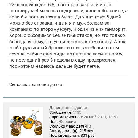
щ
22 человек ходят 6-8, в этот раз закрыли из за
е
ротовируса 4 малыша подцепили, двое в больнице, а
н
если бы полная группа была. Да у нас тоже 5 дней
и
е
можно без справки, и да и я и муж болеем за
компанию по второму кругу, и один из них гайморит.
Хорошо обходимся без антибиотиков, но это только
благодаря тому, что ушли лечится к гомеопату. А так
и обструктивный бронхит и отит уже были в этом
сезоне, сейчас аденоиды вот возвращаем в норму,
но последний раз 3 недели в саду продержался,
посмотрим надеюсь дальше будет легче.
Сыночек и лапочка дочка
Девица на выданье
Сообщения:
1135
Зарегистрирован:
20 май 2011, 13:59
Пол:
Женский
Сколько у вас детей:
3
Благодарил (а):
215 раз
Поблагодарили:
301 раз