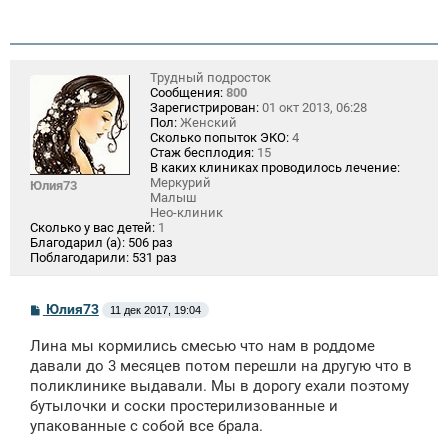
Трудный подросток
Сообщения:
800
Зарегистрирован:
01 окт 2013, 06:28
Пол:
Женский
Сколько попыток ЭКО:
4
Стаж бесплодия:
15
В каких клиниках проводилось лечение:
Меркурий
Юлия73
Малыш
Нео-клиник
Сколько у вас детей:
1
Благодарил (а):
506 раз
Поблагодарили:
531 раз
С
Юлия73
11 дек 2017, 19:04
о
о
Лина мы кормились смесью что нам в роддоме
б
щ
давали до 3 месяцев потом перешли на другую что в
е
поликлинике выдавали. Мы в дорогу ехали поэтому
н
бутылочки и соски простерилизованные и
и
е
упакованные с собой все брала.