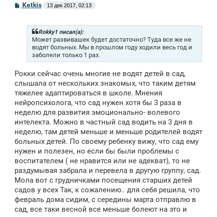
С
Ketkis
13 дек 2017, 02:13
о
о
б
щ
Rokky1 писал(а):
е
Может развивашек будет достаточно? Туда все же не
н
водят больных. Мы в прошлом году ходили весь год и
и
заболели только 1 раз.
е
Рокки сейчас очень многие не водят детей в сад,
слышала от нескольких знакомых, что таким детям
тяжелее адаптироваться в школе. Мнения
нейропсихолога, что сад нужен хотя бы 3 раза в
неделю для развития эмоционально- волевого
интелекта. Можно в частный сад водить на 3 дня в
неделю, там детей меньше и меньше родителей водят
больных детей. По своему ребенку вижу, что сад ему
нужен и полезен, но если бы были проблемы с
воспитателем ( не нравится или не адекват), то не
раздумывая забрала и перевела в другую группу, сад.
Мола вот с грудничками посещения старших детей
садов у всех Так, к сожалению.. для себя решила, что
февраль дома сидим, с середины марта отправлю в
сад, все таки весной все меньше болеют на это и