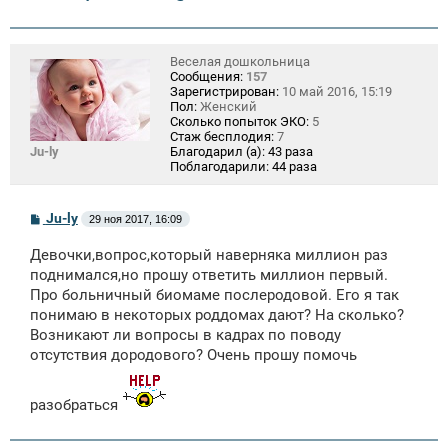
Веселая дошкольница
Сообщения:
157
Зарегистрирован:
10 май 2016, 15:19
Пол:
Женский
Сколько попыток ЭКО:
5
Стаж бесплодия:
7
Ju-ly
Благодарил (а):
43 раза
Поблагодарили:
44 раза
С
Ju-ly
29 ноя 2017, 16:09
о
о
Девочки,вопрос,который наверняка миллион раз
б
щ
поднимался,но прошу ответить миллион первый.
е
Про больничный биомаме послеродовой. Его я так
н
понимаю в некоторых роддомах дают? На сколько?
и
е
Возникают ли вопросы в кадрах по поводу
отсутствия дородового? Очень прошу помочь
разобраться