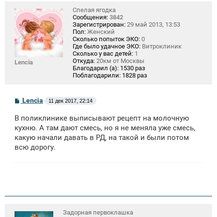
Спелая ягодка
Сообщения:
3842
Зарегистрирован:
29 май 2013, 13:53
Пол:
Женский
Сколько попыток ЭКО:
0
Где было удачное ЭКО:
Витроклиник
Сколько у вас детей:
1
Откуда:
20км от Москвы
Lencia
Благодарил (а):
1530 раз
Поблагодарили:
1828 раз
С
Lencia
11 дек 2017, 22:14
о
о
В поликлинике выписывают рецепт на молочную
б
щ
кухню. А там дают смесь, но я не меняла уже смесь,
е
какую начали давать в РД, на такой и были потом
н
всю дорогу.
и
е
Задорная первоклашка