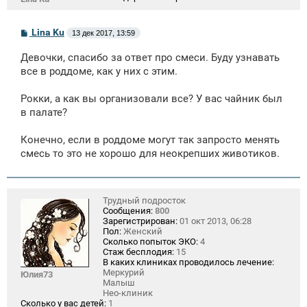
С
Lina Ku
13 дек 2017, 13:59
о
о
Девочки, спасибо за ответ про смеси. Буду узнавать
б
щ
все в роддоме, как у них с этим.
е
н
Рокки, а как вы организовали все? У вас чайник был
и
е
в палате?
Конечно, если в роддоме могут так запросто менять
смесь то это не хорошо для неокрепших животиков.
Трудный подросток
Сообщения:
800
Зарегистрирован:
01 окт 2013, 06:28
Пол:
Женский
Сколько попыток ЭКО:
4
Стаж бесплодия:
15
В каких клиниках проводилось лечение:
Меркурий
Юлия73
Малыш
Нео-клиник
Сколько у вас детей:
1