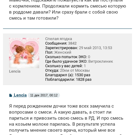
б
щ
с кормлением. Продолжали кормить смесью которую
е
в роддоме давали? Или сразу брали с собой свою
н
смесь и там готовили?
и
е
Спелая ягодка
Сообщения:
3842
Зарегистрирован:
29 май 2013, 13:53
Пол:
Женский
Сколько попыток ЭКО:
0
Где было удачное ЭКО:
Витроклиник
Сколько у вас детей:
1
Откуда:
20км от Москвы
Lencia
Благодарил (а):
1530 раз
Поблагодарили:
1828 раз
С
Lencia
11 дек 2017, 00:12
о
о
Я перед рождением дочки тоже всех замучила с
б
щ
вопросами о смеси. А какую давать, а стоит ли
е
париться и привозить свою смесь в РД. И про смесь
н
на козьем молоке парилась. В результате успела
и
е
получить мнение своего врача, который мне все