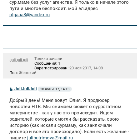
сур.маме без услуг агенства. Я только в начале этого
н
пути и многое беспокоит. мой эл.адрес
и
е
olgaaa8@yandex.ru
Только зачали
JuliJuliJuli
Сообщения:
1
Зарегистрирован:
20 ноя 2017, 14:08
Пол:
Женский
С
JuliJuliJuli
20 ноя 2017, 14:13
о
о
Добрый день! Меня зовут Юлия. Я продюсер
б
щ
новостей НТВ. Мы снимаем сюжет о суррогатном
е
материнстве - как у нас это происходит. Ищем
н
родителей, которые смогли бы рассказать, свою
и
е
историю (как искали сурмаму, как заключали
договор и все это происходило). Если есть желание -
пишите
julibutrimova@mail.ru