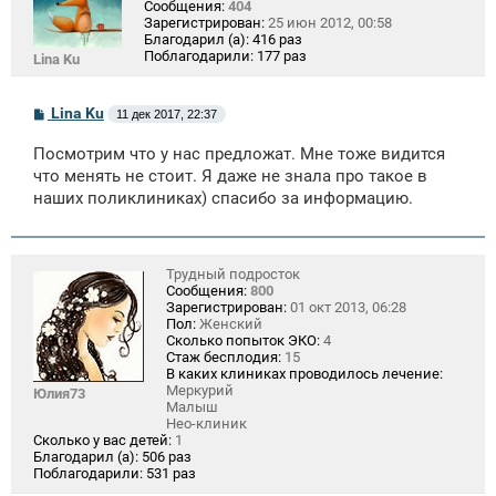
Сообщения:
404
Зарегистрирован:
25 июн 2012, 00:58
Благодарил (а):
416 раз
Поблагодарили:
177 раз
Lina Ku
С
Lina Ku
11 дек 2017, 22:37
о
о
Посмотрим что у нас предложат. Мне тоже видится
б
щ
что менять не стоит. Я даже не знала про такое в
е
наших поликлиниках) спасибо за информацию.
н
и
е
Трудный подросток
Сообщения:
800
Зарегистрирован:
01 окт 2013, 06:28
Пол:
Женский
Сколько попыток ЭКО:
4
Стаж бесплодия:
15
В каких клиниках проводилось лечение:
Меркурий
Юлия73
Малыш
Нео-клиник
Сколько у вас детей:
1
Благодарил (а):
506 раз
Поблагодарили:
531 раз