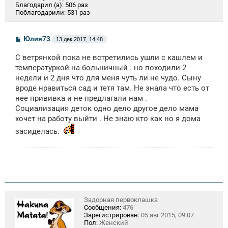
Благодарил (а):
506 раз
Поблагодарили:
531 раз
С
Юлия73
13 дек 2017, 14:48
о
о
С ветрянкой пока не встретились ушли с кашлем и
б
щ
температуркой на больничный . но походили 2
е
недели и 2 дня что для меня чуть ли не чудо. Сыну
н
вроде нравиться сад и тетя там. Не знала что есть от
и
е
нее прививка и не предлагали нам .
Социализация деток одно дело другое дело мама
хочет на работу выйти . Не знаю кто как но я дома
засиделась.
Задорная первоклашка
Сообщения:
476
Зарегистрирован:
05 авг 2015, 09:07
Пол:
Женский