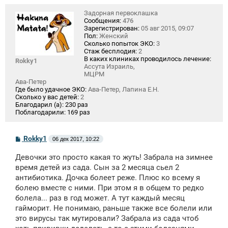
Задорная первоклашка
Сообщения:
476
Зарегистрирован:
05 авг 2015, 09:07
Пол:
Женский
Сколько попыток ЭКО:
3
Стаж бесплодия:
2
В каких клиниках проводилось лечение:
Rokky1
Ассута Израиль,
МЦРМ
Ава-Петер
Где было удачное ЭКО:
Ава-Петер, Лапина Е.Н.
Сколько у вас детей:
2
Благодарил (а):
230 раз
Поблагодарили:
169 раз
С
Rokky1
06 дек 2017, 10:22
о
о
Девочки это просто какая то жуть! Забрала на зимнее
б
щ
время детей из сада. Сын за 2 месяца сьел 2
е
антибиотика. Дочка болеет реже. Плюс ко всему я
н
болею вместе с ними. При этом я в общем то редко
и
е
болела... раз в год может. А тут каждый месяц
гайморит. Не понимаю, раньше также все болели или
это вирусы так мутировали? Забрала из сада чтоб