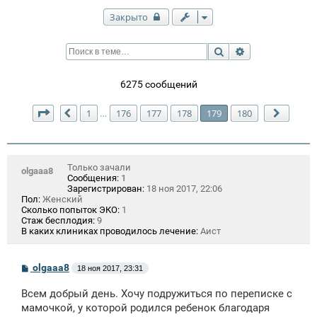
Закрыто
Поиск
Расширенный п
6275 сообщений
Страница
179
из
180
1
176
177
178
179
180
…
Пред.
След.
Только зачали
olgaaa8
Сообщения:
1
Зарегистрирован:
18 ноя 2017, 22:06
Пол:
Женский
Сколько попыток ЭКО:
1
Стаж бесплодия:
9
В каких клиниках проводилось лечение:
Аист
С
olgaaa8
18 ноя 2017, 23:31
о
о
Всем добрый день. Хочу подружиться по переписке с
б
щ
мамочкой, у которой родился ребенок благодаря
е