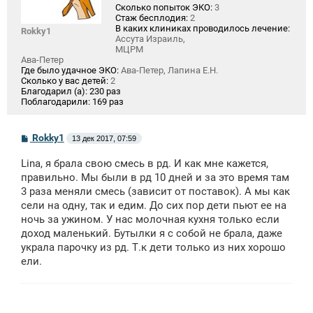
Сколько попыток ЭКО:
3
Стаж бесплодия:
2
В каких клиниках проводилось лечение:
Rokky1
Ассута Израиль,
МЦРМ
Ава-Петер
Где было удачное ЭКО:
Ава-Петер, Лапина Е.Н.
Сколько у вас детей:
2
Благодарил (а):
230 раз
Поблагодарили:
169 раз
С
Rokky1
13 дек 2017, 07:59
о
о
Lina, я брала свою смесь в рд. И как мне кажется,
б
щ
правильно. Мы были в рд 10 дней и за это время там
е
3 раза меняли смесь (зависит от поставок). А мы как
н
сели на одну, так и едим. До сих пор дети пьют ее на
и
е
ночь за ужином. У нас молочная кухня только если
доход маленький. Бутылки я с собой не брала, даже
украла парочку из рд. Т.к дети только из них хорошо
ели.