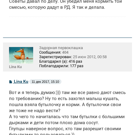
Советы давал по делу. Он убедил меня кормить той
смесью, которую дадут в РД. Я так и делала.
Задорная первоклашка
Сообщения:
404
Зарегистрирован:
25 июн 2012, 00:58
Благодарил (а):
416 раз
Поблагодарили:
177 раз
Lina Ku
С
Lina Ku
11 дек 2017, 15:10
о
о
Вот и я теперь думаю:))) там же все равно дают смесь
б
щ
по требованию? Ну то есть захотел малыш кушать,
е
пошла взяла бутылочку и корми. А бутылочки свои
н
же тоже не надо вести?
и
е
А то чего то начиталась что там бутылки с большими
дырками и дети потом плохо дома сосут.
Глупцы наверное вопрос, кто там разрешит своими
бутылками то пользоваться ))