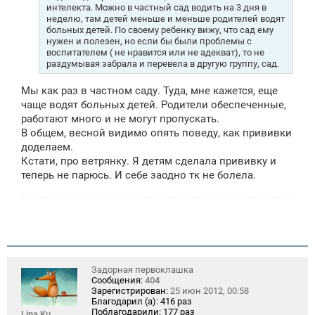
интелекта. Можно в частный сад водить на 3 дня в
неделю, там детей меньше и меньше родителей водят
больных детей. По своему ребенку вижу, что сад ему
нужен и полезен, но если бы были проблемы с
воспитателем ( не нравится или не адекват), то не
раздумывая забрала и перевела в другую группу, сад.
Мы как раз в частном саду. Туда, мне кажется, еще
чаще водят больных детей. Родители обеспеченные,
работают много и не могут пропускать.
В общем, весной видимо опять поведу, как прививки
доделаем.
Кстати, про ветрянку. Я детям сделала прививку и
теперь не парюсь. И себе заодно тк не болела.
Задорная первоклашка
Сообщения:
404
Зарегистрирован:
25 июн 2012, 00:58
Благодарил (а):
416 раз
Поблагодарили:
177 раз
Lina Ku