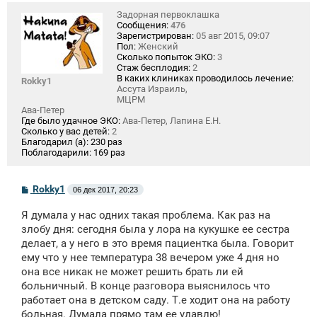
Задорная первоклашка
Сообщения:
476
Зарегистрирован:
05 авг 2015, 09:07
Пол:
Женский
Сколько попыток ЭКО:
3
Стаж бесплодия:
2
В каких клиниках проводилось лечение:
Rokky1
Ассута Израиль,
МЦРМ
Ава-Петер
Где было удачное ЭКО:
Ава-Петер, Лапина Е.Н.
Сколько у вас детей:
2
Благодарил (а):
230 раз
Поблагодарили:
169 раз
С
Rokky1
06 дек 2017, 20:23
о
о
Я думала у нас одних такая проблема. Как раз на
б
щ
злобу дня: сегодня была у лора на кукушке ее сестра
е
делает, а у него в это время пациентка была. Говорит
н
ему что у нее температура 38 вечером уже 4 дня но
и
е
она все никак не может решить брать ли ей
больничный. В конце разговора выяснилось что
работает она в детском саду. Т.е ходит она на работу
больная. Думала прямо там ее удавлю!