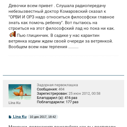
о
Девочки всем привет . Слушала радиопередачу
б
щ
небезызвестный доктор Комаровский сказал к
е
"ОРВИ И ОРЗ надо относиться философски главное
н
знать как помочь ребенку". Вот пытаюсь на
и
е
строиться на этот философский лад но пока ни как.
Пью глицинчик. В садике у нас карантин
ветрянка ходим ждем своей очереди за ветрянкой.
Вообщем всем нам терпения .........
Задорная первоклашка
Сообщения:
404
Зарегистрирован:
25 июн 2012, 00:58
Благодарил (а):
416 раз
Поблагодарили:
177 раз
Lina Ku
С
Lina Ku
10 дек 2017, 18:42
о
о
Мамочки, подскажите пожалуйста как вы поступали