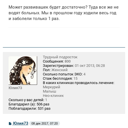
о
о
Может развивашек будет достаточно? Туда все же не
б
щ
водят больных. Мы в прошлом году ходили весь год
е
и заболели только 1 раз.
н
и
е
Трудный подросток
Сообщения:
800
Зарегистрирован:
01 окт 2013, 06:28
Пол:
Женский
Сколько попыток ЭКО:
4
Стаж бесплодия:
15
В каких клиниках проводилось лечение:
Меркурий
Юлия73
Малыш
Нео-клиник
Сколько у вас детей:
1
Благодарил (а):
506 раз
Поблагодарили:
531 раз
С
Юлия73
08 дек 2017, 07:20
о