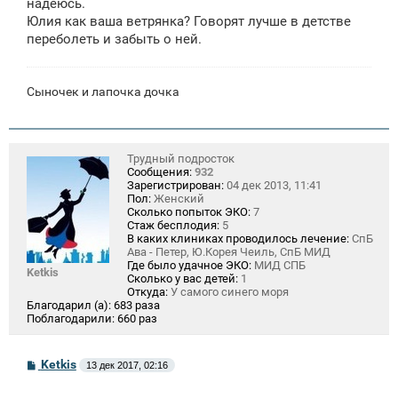
надеюсь.
Юлия как ваша ветрянка? Говорят лучше в детстве
переболеть и забыть о ней.
Сыночек и лапочка дочка
Трудный подросток
Сообщения:
932
Зарегистрирован:
04 дек 2013, 11:41
Пол:
Женский
Сколько попыток ЭКО:
7
Стаж бесплодия:
5
В каких клиниках проводилось лечение:
СпБ
Ава - Петер, Ю.Корея Чеиль, СпБ МИД
Где было удачное ЭКО:
МИД СПБ
Ketkis
Сколько у вас детей:
1
Откуда:
У самого синего моря
Благодарил (а):
683 раза
Поблагодарили:
660 раз
С
Ketkis
13 дек 2017, 02:16
о
о