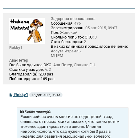
Задорная первоклашка
Сообщения:
476
Зарегистрирован:
05 авг 2015, 09:07
Пол:
Женский
Сколько попыток ЭКО:
3
Стаж бесплодия:
2
В каких клиниках проводилось лечение:
Rokky1
Ассута Израиль,
МЦРМ
Ава-Петер
Где было удачное ЭКО:
Ава-Петер, Лапина Е.Н.
Сколько у вас детей:
2
Благодарил (а):
230 раз
Поблагодарили:
169 раз
С
Rokky1
13 дек 2017, 08:13
о
о
б
щ
Ketkis писал(а):
е
Рокки сейчас очень многие не водят детей в сад,
н
слышала от нескольких знакомых, что таким детям
и
тяжелее адаптироваться в школе. Мнения
е
нейропсихолога, что сад нужен хотя бы 3 раза в
неделю для развития эмоционально- волевого