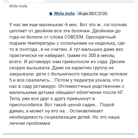
Mola mola
С
Mola mola
06 дек 2017, 17:23
о
о
У нас же еще маленькая -6 мес. Вот это ж...па полная.
б
щ
цепляет от двойнях все эти болячки. Двойняхи до
е
года не болели от слова СОВСЕМ. Однократный
н
подъем температуры с сопельками на недельку, где-
и
е
то в полгода , я не считаю. А тут малышка даже вес
практически не набирает, грамм по 300 в месяц
всего. И ротавирус нам приволокли из сада. Двоим
скорую вызывала. Даже на карантин группу не
закрывали. дети с больничного пришли еще человек
5 и все свалились... Потом у педиатра узнала, что у
нас в саду ротавирус. Оптимистчные родственник с
маленькими детьми обещают облегчение после НГ.
Типа, уже все друг к другу привыкнут и
приспособятся. Вот такой ценой садик... Порой
думаю, а может ну его на... Останавливает
необходимость социализации детей. Но это наша
личная проблемка