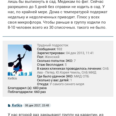
лишь бы выпихнуть в сад. Медикам по фиг. Сейчас
разрешено до 5 дней без справки не ходить в сад. У
нас, по крайней мере. Дома с температурой подержат
недельку и недолеченных приводят. Плюс у всех
своя микрофлора. Чтобы раньше в группу ходили по
8-10 человек всего из 30 списочных. такого не было.
Трудный подросток
Сообщения:
932
Зарегистрирован:
04 дек 2013, 11:41
Пол:
Женский
Сколько попыток ЭКО:
7
Стаж бесплодия:
5
В каких клиниках проводилось лечение:
СпБ
Ава - Петер, Ю.Корея Чеиль, СпБ МИД
Где было удачное ЭКО:
МИД СПБ
Ketkis
Сколько у вас детей:
1
Откуда:
У самого синего моря
Благодарил (а):
683 раза
Поблагодарили:
660 раз
С
Ketkis
06 дек 2017, 15:48
о
о
У нас второй раз закрывают группу на карантин, из
б